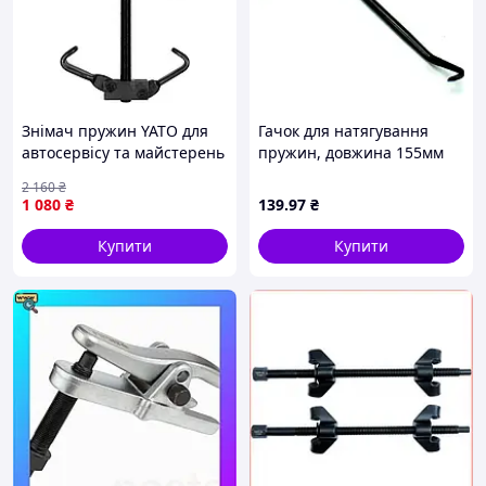
Знімач пружин YATO для
Гачок для натягування
автосервісу та майстерень
пружин, довжина 155мм
компактний стяжний
2 160
₴
інструмент для зняття
1 080
₴
139
.97
₴
пружин
Купити
Купити