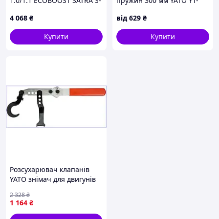
1.0/1.1 ECOBOOST SATRA S-
пружин 300 мм YATO YT-
90054
25472
4 068
₴
від
629
₴
Купити
Купити
Розсухарювач клапанів
YATO знімач для двигунів
OHV з регульованим
2 328
₴
важелем 320 мм
1 164
₴