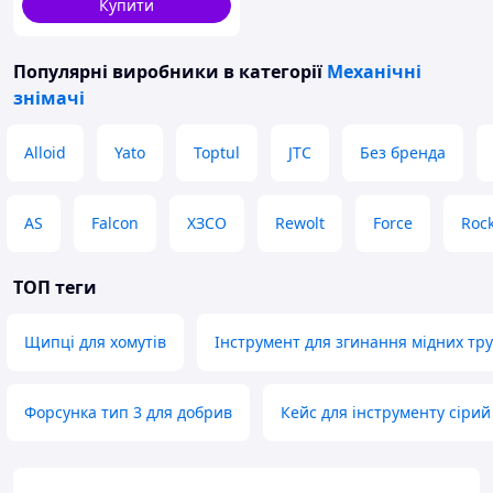
Купити
Популярні виробники
в категорії
Механічні
знімачі
Alloid
Yato
Toptul
JTC
Без бренда
AS
Falcon
ХЗСО
Rewolt
Force
Rock
ТОП теги
Щипці для хомутів
Інструмент для згинання мідних тр
Форсунка тип 3 для добрив
Кейс для інструменту сірий