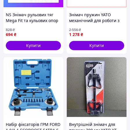
NS Знімач рульових тяг
Знімач пружин YATO
Mega Fit та кульових опор
механічний для роботи з
22мм двопозиційний H
пружинами МакФерсон 82
828
₴
2 556
₴
34/55мм SIGMA (6226241)
мм 280 мм 2 шт.
694
₴
1 278
₴
Nes22/Q
Купити
Купити
Набір фіксаторів ГРМ FORD
Внутрішній знімач для