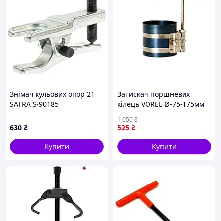
Знімач кульових опор 21
Затискач поршневих
SATRA S-90185
кілець VOREL Ø-75-175мм
Н=100мм [36]
1 050
₴
630
₴
525
₴
Купити
Купити