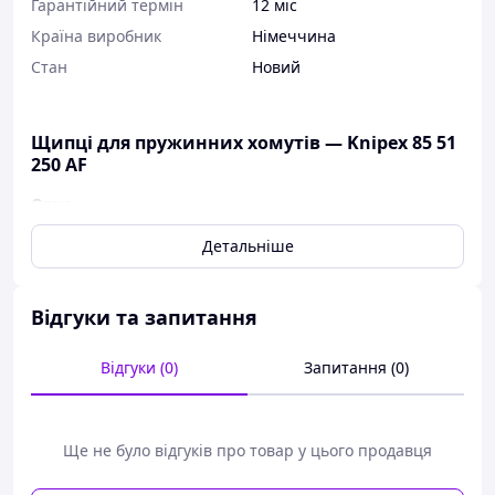
Гарантійний термін
12 міс
Країна виробник
Німеччина
Стан
Новий
Щипці для пружинних хомутів — Knipex 85 51
250 AF
Опис:
Універсальні поворотні схоплення для надійної
Детальніше
фіксації хомута в будь-якому положенні
Захоплення можуть повертатися навіть під
навантаженням
Відгуки та запитання
Дуже гарне передавання зусиль, що дає змогу
розтискати хомути просто, впевнено й без
Відгуки (0)
Запитання (0)
особливих зусиль
Витягнута головка незначної ширини,
поворотні захоплення: ідеальний інструмент саме
для роботи в обмежених умовах
Ще не було відгуків про товар у цього продавця
Додаткова функція: дбайливе від'єднання
шлангів за допомогою захопленого зіву з