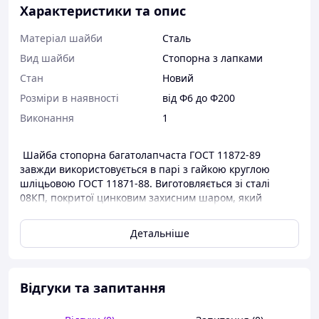
Характеристики та опис
Матеріал шайби
Сталь
Вид шайби
Стопорна з лапками
Стан
Новий
Розміри в наявності
від Ф6 до Ф200
Виконання
1
Шайба стопорна багатолапчаста ГОСТ 11872-89
завжди використовується в парі з гайкою круглою
шліцьовою ГОСТ 11871-88. Виготовляється зі сталі
08КП, покритої цинковим захисним шаром, який
наноситься на метал за допомогою гальваніки.
Детальніше
Шайби багатолапчасті є конструктивним металевим
елементом, який належить до категорії кріпильних
матеріалів. У з'єднаннях площин, вузлів і деталей
відіграє стопорну пасивну, але важливу роль, що
Відгуки та запитання
перешкоджає роз'єднанню за великої фізичної та
вібраційної дії. Шайби підкладаються під капелюшки