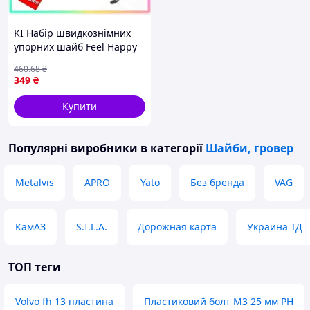
KI Набір швидкознімних
упорних шайб Feel Happy
та стопорних кілець 200
460
.68
₴
шт для ремонту механізмів
349
₴
фіксація детале FIR41_R
Купити
Популярні виробники
в категорії
Шайби, гровер
Metalvis
APRO
Yato
Без бренда
VAG
КамАЗ
S.I.L.A.
Дорожная карта
Украина ТД
ТОП теги
Volvo fh 13 пластина
Пластиковий болт M3 25 мм PH