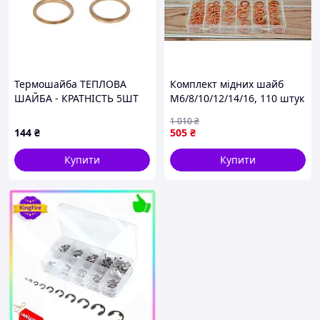
Термошайба ТЕПЛОВА
Комплект мідних шайб
ШАЙБА - КРАТНІСТЬ 5ШТ
М6/8/10/12/14/16, 110 штук
BOSCH (2430105044)
для надійного кріплення
1 010
₴
та монтажу
144
₴
505
₴
Купити
Купити