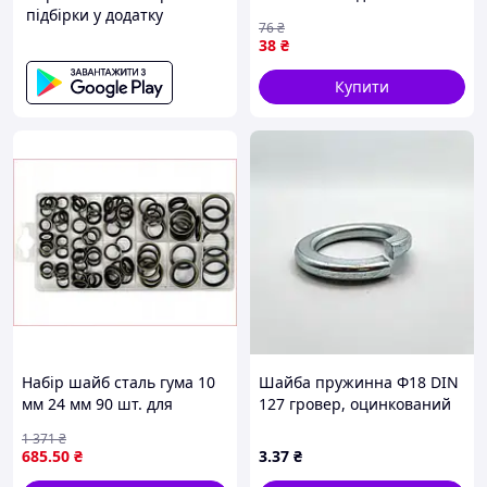
підбірки у додатку
сантехніки та будівництва
76
₴
для надійного ущільнення
38
₴
та кріплення
Купити
Набір шайб сталь гума 10
Шайба пружинна Ф18 DIN
мм 24 мм 90 шт. для
127 гровер, оцинкований
кріплення та монтажу
1 371
₴
універсальні накладки
685
.50
₴
3
.37
₴