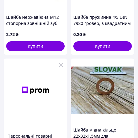
Шайба нержавіюча М12
Шайба пружинна Ф5 DIN
стопорна зовнішній зуб
7980 гровер, з квадратним
нерж. 304 DIN6797A
перерізом, оцинкований
2
.72
₴
0
.20
₴
Купити
Купити
Шайба мідна кільце
Персональні товарні
22х32х1.5мм для