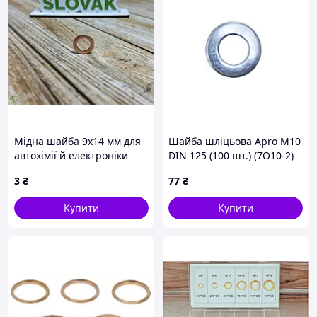
Мідна шайба 9х14 мм для
Шайба шліцьова Apro М10
автохімії й електроніки
DIN 125 (100 шт.) (7O10-2)
міцна та стійка до корозії
3
₴
77
₴
Купити
Купити