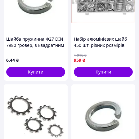
Шайба пружинна Ф27 DIN
Набір алюмінієвих шайб
7980 гровер, з квадратним
450 шт. різних розмірів
перерізом, оцинкований
для кріплення та ремонту
1 918
₴
в побуті та на виробництві
6
.44
₴
959
₴
Купити
Купити
Дивитися інші стопорні шайби