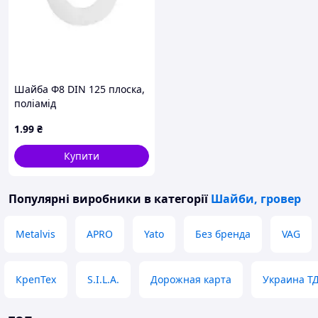
Шайба Ф8 DIN 125 плоска,
поліамід
1
.99
₴
Купити
Популярні виробники
в категорії
Шайби, гровер
Metalvis
APRO
Yato
Без бренда
VAG
КрепТех
S.I.L.A.
Дорожная карта
Украина Т