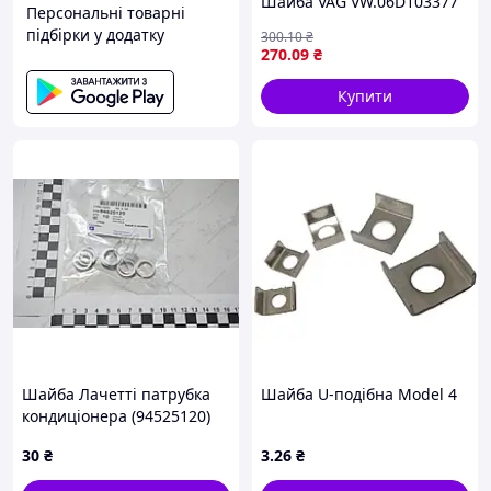
Шайба VAG VW.06D103377
Персональні товарні
підбірки у додатку
300
.10
₴
270
.09
₴
Купити
Шайба Лачетті патрубка
Шайба U-подібна Model 4
кондиціонера (94525120)
GM
30
₴
3
.26
₴