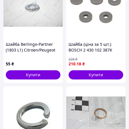
Шайба Berlingo-Partner
Шайба (ціна за 5 шт.)
(1803 L1) Citroen/Peugeot
BOSCH 2 430 102 387K
226
₴
55
₴
210
.18
₴
Купити
Купити
Дивитися інші стопорні шайби