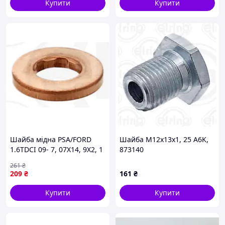
Купити
Купити
Шайба мідна PSA/FORD
Шайба M12x13x1, 25 A6K,
1.6TDCI 09- 7, 07X14, 9X2, 1
873140
CU A ISO2768-M
261
₴
ФОРСУНКИ КРАТНІСТЬ 4
209
₴
161
₴
ELRING (456.810)
Купити
Купити