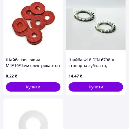
Шайба ізолююча
Шайба Ф18 DIN 6798-А
М4*10*1мм електрокартон
стопорна зубчаста,
оцинкована
0
.22
₴
14
.47
₴
Купити
Купити