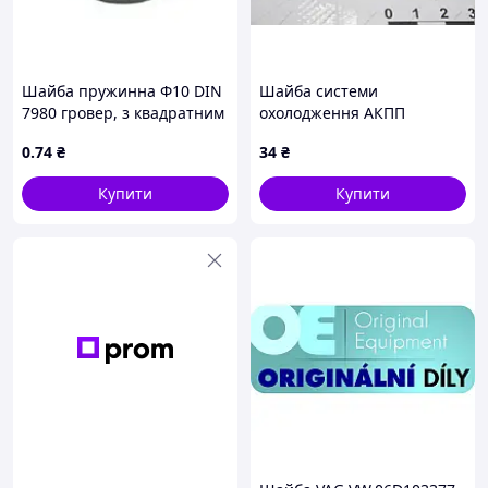
Шайба пружинна Ф10 DIN
Шайба системи
7980 гровер, з квадратним
охолодження АКПП
перерізом, оцинкований
(3681414000) SsangYong
0
.74
₴
34
₴
Купити
Купити