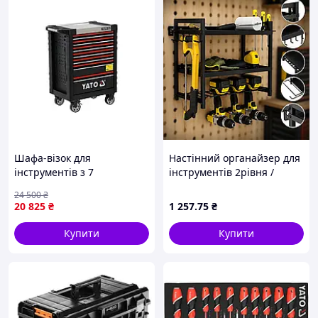
Шафа-візок для
Настінний органайзер для
інструментів з 7
інструментів 2рівня /
шухлядами 985 x 775 x 465
Металева полиця MZY-856
24 500
₴
мм (2 ключі) 4 колеса Yato
2,4kg 49смх20,40смх34см
20 825
₴
1 257
.75
₴
YT-09034
Купити
Купити