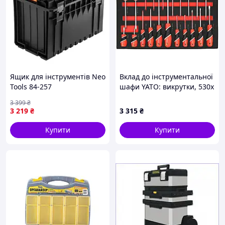
Ящик для інструментів Neo
Вклад до інструментальної
Tools 84-257
шафи YATO: викрутки, 530х
390х 32 мм, 21 шт [1]
3 399
₴
3 219
₴
3 315
₴
Купити
Купити