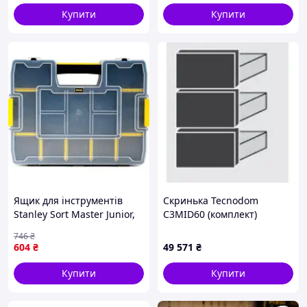
Купити
Купити
Ящик для інструментів
Скринька Tecnodom
Stanley Sort Master Junior,
C3MID60 (комплект)
375x670x292мм. (1-97-483)
746
₴
— Гарантія
604
₴
49 571
₴
Купити
Купити