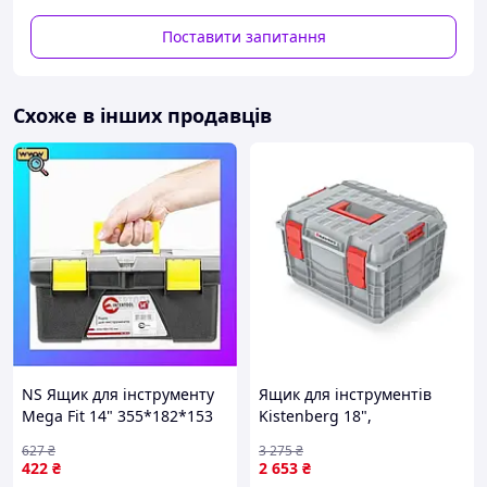
Knipex, Германия
Поставити запитання
Схоже в інших продавців
NS Ящик для інструменту
Ящик для інструментів
Mega Fit 14" 355*182*153
Kistenberg 18",
мм INTERTOOL BX-0314
450*380*290, C Block PRO,
627
₴
3 275
₴
Nes22/Q
KXC454030-4C (KXC454030-
422
₴
2 653
₴
4C) — Гарантія