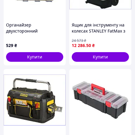
Органайзер
Ящик для інструменту на
двухсторонний
колесах STANLEY FatMax з
MASTERTOOL с ручкой 15"
висувними секціями для
24 573
₴
370х300х80 мм 15
зберігання і
529
₴
12 286
.50
₴
секций/10 лотков 79-3131
транспортування
5P9547T1B1
інструментів
Купити
Купити