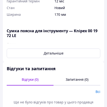
Гарантійний термін
12 міс
Стан
Новий
Ширина
170 мм
Сумка поясна для інструменту — Knipex 00 19
72 LE
Опис:
Для двох інструментів до 150 мм завдовжки
Детальніше
Футляр із міцного поліестеру
Застібка на липучці
З бічною еластичною кишенею для ліхтариків,
Відгуки та запитання
ручок тощо.
для практичного кріплення на поясному ремені
Відгуки (0)
Запитання (0)
Технічні характеристики:
Всі
Ширина: 65 мм
Висота: 155 мм
Глибина: 25 мм
Ще не було відгуків про товар у цього продавця
Вага: 65 г