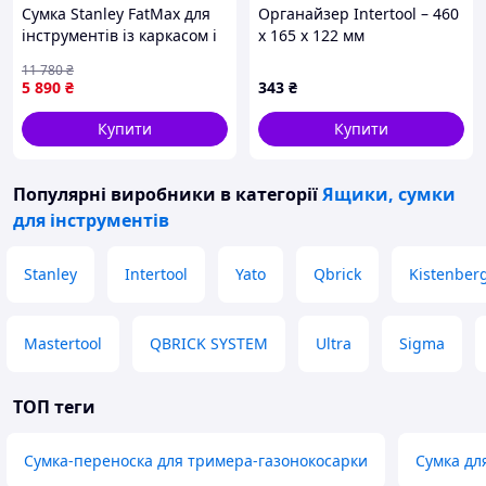
Сумка Stanley FatMax для
Органайзер Intertool – 460
інструментів із каркасом і
x 165 x 122 мм
кишенями для майстрів і
11 780
₴
будівельників зручна для
5 890
₴
343
₴
транспортування
Купити
Купити
Популярні виробники
в категорії
Ящики, сумки
для інструментів
Stanley
Intertool
Yato
Qbrick
Kistenber
Mastertool
QBRICK SYSTEM
Ultra
Sigma
ТОП теги
Сумка-переноска для тримера-газонокосарки
Сумка дл