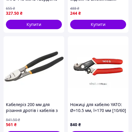
52-56 HRC для різання
проводів довжина 160 мм
655
₴
488
₴
дротів і кабелів
максимальний діаметр 6
327
.50
₴
244
₴
мм
Купити
Купити
Кабелеріз 200 мм для
Ножиці для кабелю YATO:
різання дротів і кабелів з
Ø=10.5 мм, l=170 мм [10/60]
ергономічною ручкою для
841
.50
₴
електриків і монтажників
561
₴
840
₴
FLAME