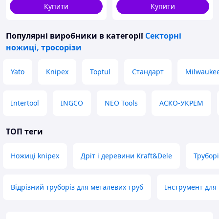
Купити
Купити
Популярні виробники
в категорії
Секторні
ножиці, тросорізи
Yato
Knipex
Toptul
Стандарт
Milwauke
Intertool
INGCO
NEO Tools
АСКО-УКРЕМ
ТОП теги
Ножиці knipex
Дріт і деревини Kraft&Dele
Труборі
Відрізний труборіз для металевих труб
Інструмент для