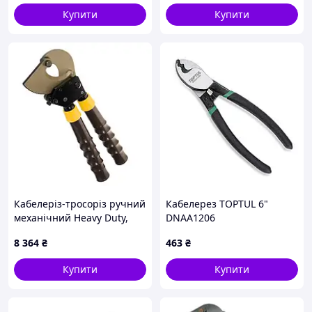
Купити
Купити
Кабелеріз-тросоріз ручний
Кабелерез TOPTUL 6"
механічний Heavy Duty,
DNAA1206
телескопічні ручки
8 364
₴
463
₴
(ножиці секторні)
СТАНДАРТ
Купити
Купити