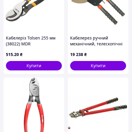
Кабелеріз Tolsen 255 мм
Кабелерез ручний
(38022) MDR
механічний, телескопічні
ручки (ножиці секторні)
515
.20
₴
19 238
₴
ø130мм СТАНДАРТ
JRCT0130
Купити
Купити