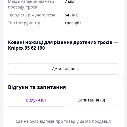
Максимальний діаметр
7 мм
проводу, троса
Твердість ріжучого леза
64 HRC
Тип інструменту
тросоріз
Ковані ножиці для різання дротяних тросів —
Knipex 95 62 190
Опис:
З двома профілями для опресування
Детальніше
наконечників трубок боуденівських тросів і
кінцевих гільз дротових тросів
Зручна робота завдяки оптимальній, витягнутій
Відгуки та запитання
конструкції та внутрішній розкривній пружині
Гвинтовий шарнір із регулюванням для точного
Відгуки (0)
Запитання (0)
керування ножами
Високий рівень передавання зусилля для
економії сил під час роботи
Твердість різальних крайок приблизно 64 HRC
Ще не було відгуків про товар у цього продавця
Високоякісна хромо-ванадієва сталь, кована,