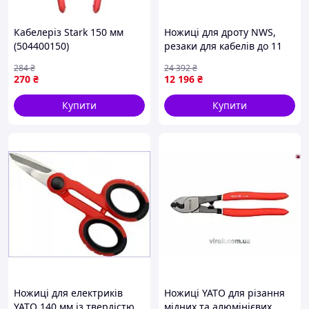
Кабелеріз Stark 150 мм
Ножиці для дроту NWS,
(504400150)
резаки для кабелів до 11
мм, довжина 780 мм,
284
₴
24 392
₴
ергономічні для
270
₴
12 196
₴
професіоналів та майстрів
Купити
Купити
Ножиці для електриків
Ножиці YATO для різання
YATO 140 мм із твердістю
мідних та алюмінієвих