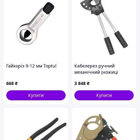
Гайкоріз 9-12 мм Toptul
Кабелерез ручний
механічний (ножиці
секторні) ø38мм СТАНДАРТ
668
₴
3 848
₴
JRCT0040
Купити
Купити