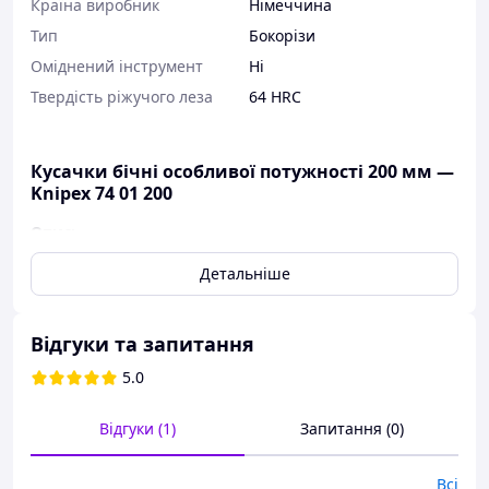
Країна виробник
Німеччина
Тип
Бокорізи
Оміднений інструмент
Ні
Твердість ріжучого леза
64 HRC
Кусачки бічні особливої потужності 200 мм —
Knipex 74 01 200
Опис:
Для найвищих тривалих навантажень
Детальніше
Висока різальна здатність за меншої витрати
зусиль завдяки оптимальному узгодженню кута
різальних крайок, передавального відношення
Відгуки та запитання
важелів і ергономічній конструкції ручок
5.0
Прецизійні різальні крайки твердістю
приблизно 64 HRC для всіх типів дроту, включно з
рояльною струною
Відгуки (1)
Запитання (0)
Високоякісна хромо-ванадієва сталь, кована,
багатоступеневе загартування в оливі
Всі