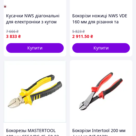
Кусачки NWS діагональні
Бокорізи ножиці NWS VDE
для електроніки з кутом
160 мм для різання та
різу 40 градусів для м'якого
зняття ізоляції з кабелів до
7 666
₴
5 823
₴
проводу до 0,6 мм
16 мм
3 833
₴
2 911
.50
₴
Купити
Купити
Бокорезы MASTERTOOL
Бокорізи Intertool 200 мм