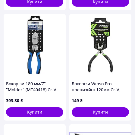
Купити
Купити
Бокорізи 180 мм/7"
Бокорізи Winso Pro
"Molder" (MT40418) Cr-V
прецизійні 120мм Cr-V,
HRC 55-62 — Посилені
прогумована ручка wv.
393
.30
₴
149
₴
сатинове покриття
Купити
Купити