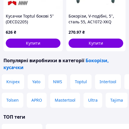
Кусачки Toptul бокові 5"
Бокорізи, V-подібні, 5",
(DECD2205)
сталь 55, АС1072-XKQ
626
₴
270
.97
₴
Купити
Купити
Популярні виробники
в категорії
Бокорізи,
кусачки
Knipex
Yato
NWS
Toptul
Intertool
Tolsen
APRO
Mastertool
Ultra
Tajima
ТОП теги