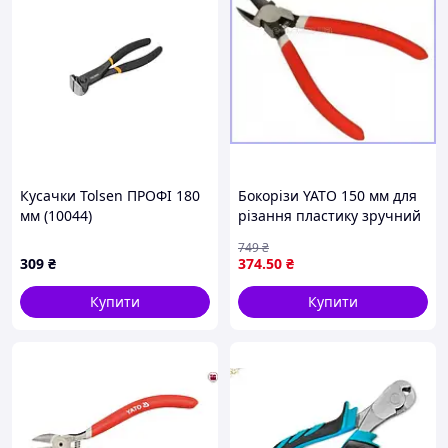
Кусачки Tolsen ПРОФІ 180
Бокорізи YATO 150 мм для
мм (10044)
різання пластику зручний
інструмент з
749
₴
ергономічною ручкою
309
₴
374
.50
₴
Купити
Купити