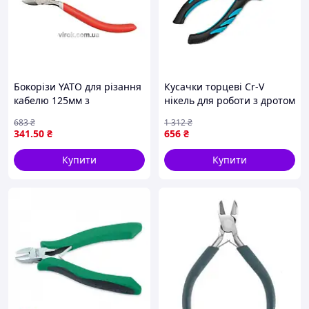
Бокорізи YATO для різання
Кусачки торцеві Cr-V
кабелю 125мм з
нікель для роботи з дротом
ергономічною ручкою та
цвяхами з ергономічними
683
₴
1 312
₴
сталевими губками 60CrV
ручками 160 мм
341
.50
₴
656
₴
Купити
Купити