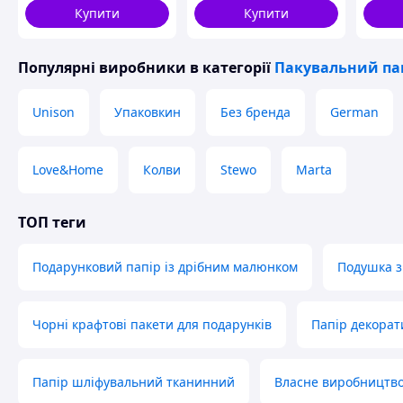
Переваги співпраці з
Купити
Купити
🗓️

10+ років на ринку
Популярні виробники
в категорії
Пакувальний па
Ми працюємо з 2014 року, тож добре знаємо
всі особливості пакувальної індустрії та
Unison
Упаковкин
Без бренда
German
потреби В2В-клієнтів. Досвід дозволяє нам
передбачати ризики та пропонувати
ефективні рішення.
Love&Home
Колви
Stewo
Marta
🤝
ТОП теги
Персональний підхід
До кожного Клієнта ми практикуємо
Подарунковий папір із дрібним малюнком
Подушка з
індивідуальний підхід, який враховує
специфіку бізнесу, допомагає підібрати
оптимальний варіант пакування та
Чорні крафтові пакети для подарунків
Папір декора
передбачає супровід на всіх етапах.
🎓
Професіоналізм
Папір шліфувальний тканинний
Власне виробництв