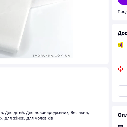
Дос
ів
,
Для дітей
,
Для новонароджених
,
Весільна
,
Опл
их
,
Для жінок
,
Для чоловіків
я