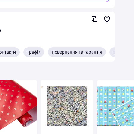
це правильний вибір:
у
онтакти
Графік
Повернення та гарантія
Про прод
ревірена
Оптимальна ціна від
виробника
Ми самі виготовляємо тішью
й працюємо напряму, без
ологічних
націнок посередників.
олем якості
Завдяки цьому забезпечуємо
ір має рівну
доступні ціни без втрати