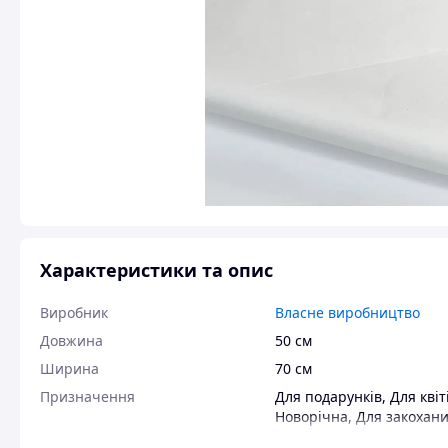
Характеристики та опис
Виробник
Власне виробництво
Довжина
50 см
Ширина
70 см
Призначення
Для подарунків
,
Для квіт
Новорічна
,
Для закохан
Особливості
Однотонна
,
Двосторонн