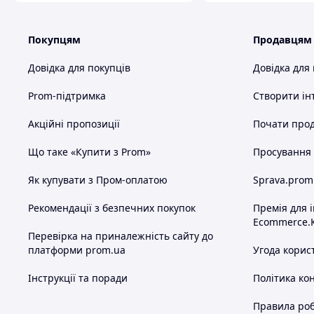
Ми не просто продаємо -- ми консультуємо,
підказуємо найкращі рішення й гарантуємо
якість. Наша команда знає все про
Покупцям
Продавцям
пакування, декор та сучасні вимоги ринку.
Довідка для покупців
Довідка для
Завдяки більш ніж 10-річному досвіду роботи ми розуміємо
крафтових виробників, які шукають упаковку, що підкресли
Prom-підтримка
Створити ін
Хочете більше?
Акційні пропозиції
Почати прод
Весь асортимент товарів Ви можете побачити в
Що таке «Купити з Prom»
Просування в
нашому магазині Tvoru4ka.com.ua . Там Ви
зможете знайти різноманітний пакувальний
Як купувати з Пром-оплатою
Sprava.prom
папір, стрічки, паперові пакети та подарункові
коробки, декоративні наповнювачі та багато
Рекомендації з безпечних покупок
Премія для 
іншого.
Ecommerce.
Перевірка на приналежність сайту до
платформи prom.ua
Угода корис
Інструкції та поради
Політика ко
Схожі товари за характеристиками
Правила роб