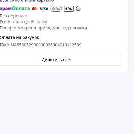
Без переплат
Prom гарантує безпеку
Повернемо гроші при відмові від посилки
Оплата на рахунок
IBAN UA553052990000026004010112589
Дивитись все
17.09.2024
28
Карина З.
Олександр М.
Придбано на Prom.ua
Придбано на 
Товар чудовий
Все чудово