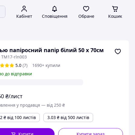
Кабінет
Сповіщення
Обране
Кошик
ью папіросний папір білий 50 х 70см
 TM17-rln003
5.0
(7)
1690+ купили
во до відправки
50
₴/лист
влення у продавця — від 250 ₴
22
₴
від 100 листів
3.03
₴
від 500 листів
Купити
Купити зараз