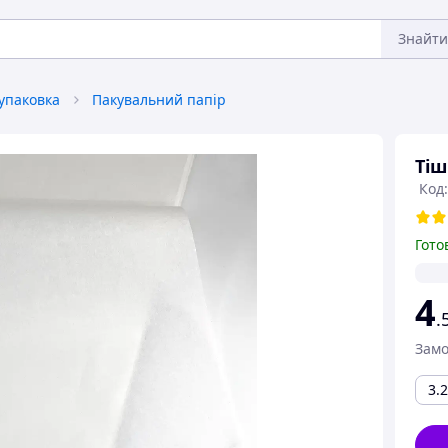
Знайти
упаковка
Пакувальний папір
Тіш
Код:
Гото
4
.
Замо
3.