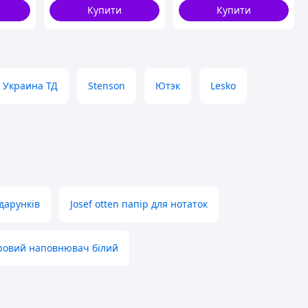
(дві різні сторони)
Купити
Купити
Украина ТД
Stenson
Ютэк
Lesko
дарунків
Josef otten папір для нотаток
ровий наповнювач білий