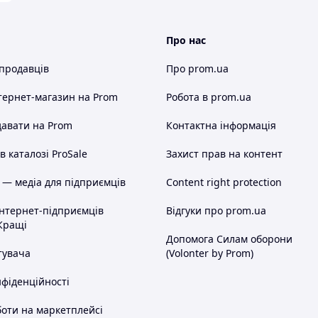
Нас рекомендують і до нас повертаються.
Репутація -- наш головний актив, тому кожне
замовлення для нас -- як візитівка компанії.
Про нас
 продавців
Про prom.ua
 потреби В2В клієнтів: від магазинів одягу до
ть їхню унікальність та особливість.
тернет-магазин
на Prom
Робота в prom.ua
Важливо!
авати на Prom
Контактна інформація
Ми робимо усе можливе, щоб фото на нашому
 каталозі ProSale
Захист прав на контент
сайті відповідали дійсності, але, все ж, в зв'язку
з різними налаштуваннями екранів, колір
 — медіа для підприємців
Content right protection
виробу в реальності може відрізнятися від
побаченого на екрані. Якщо у Вас виникають
інтернет-підприємців
Відгуки про prom.ua
сумніви, ми будемо раді допомогти Вам з
Кращі
вибором.
Допомога Силам оборони
тувача
(Volonter by Prom)
нфіденційності
оти на маркетплейсі