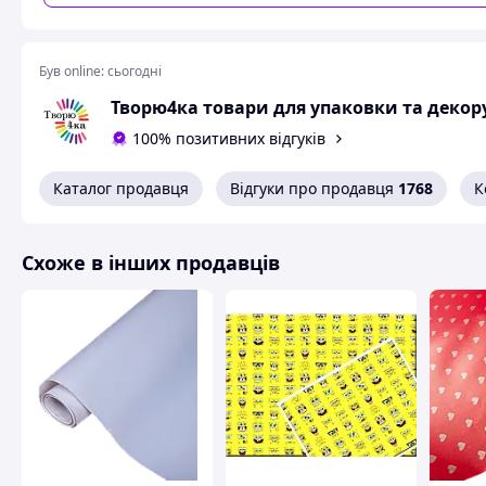
Чому наш папір тішью - 
Був online:
сьогодні
Творю4ка товари для упаковки та декор
100% позитивних відгуків
Каталог продавця
Відгуки про продавця
1768
К
Схоже в інших продавців
Широка палітра кольорів
Висока якість пе
роками
Ми пропонуємо великий
вибір кольорів — від
Наш папір тішью
спокійних пастельних до
виготовляється з
яскравих глибоких відтінків.
дотриманням техн
Це дає змогу адаптувати
стандартів і контр
пакування під будь-який
кожної партії. Пап