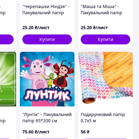
-
"Черепашки Ніндзя" -
"Маша та Міша" -
пір
Пакувальний папір
Пакувальний папір
60*75 см
60*75 см
25
.20
₴/лист
25
.20
₴/лист
Купити
Купити
"Лунтік" - Пакувальний
Подарунковий папір
пір
папір 65*200 см
0,7х5 м
"Різнокольорові
75
.60
₴/лист
56
₴
сердечка та написи"