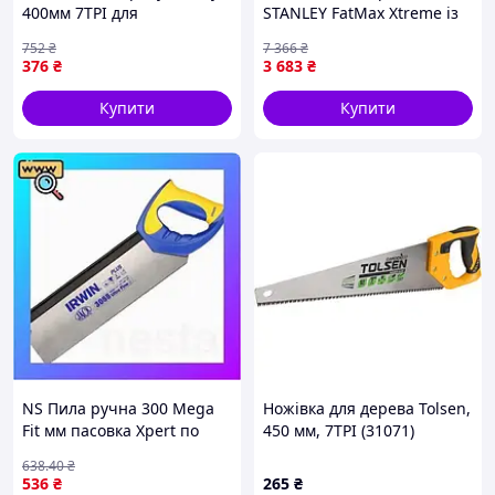
400мм 7TPI для
STANLEY FatMax Xtreme із
поздовжнього і
системою InstantChange
752
₴
7 366
₴
поперечного розпилу
для швидкої заміни
376
₴
3 683
₴
фанери ДСП ПВХ
полотна 500 мм
Купити
Купити
NS Пила ручна 300 Mega
Ножівка для дерева Tolsen,
Fit мм пасовка Xpert по
450 мм, 7TPI (31071)
дереву Tenon з обушком
638
.40
₴
12T, Irwin 10503534
536
₴
265
₴