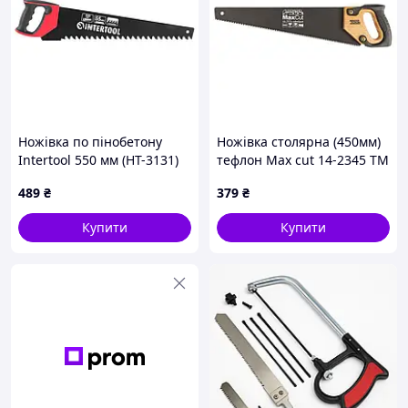
Ножівка по пінобетону
Ножівка столярна (450мм)
Intertool 550 мм (HT-3131)
тефлон Max cut 14-2345 ТМ
MASTER TOOL
489
₴
379
₴
Купити
Купити