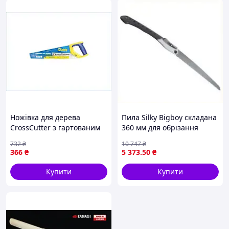
Ножівка для дерева
Пила Silky Bigboy складана
CrossCutter з гартованим
360 мм для обрізання
зубом для швидкого
деревини з японськими
732
₴
10 747
₴
розпилювання 400 мм 4TPI
зубцями й алюмінієвою
366
₴
5 373
.50
₴
ТМ Kubis
ручкою
Купити
Купити