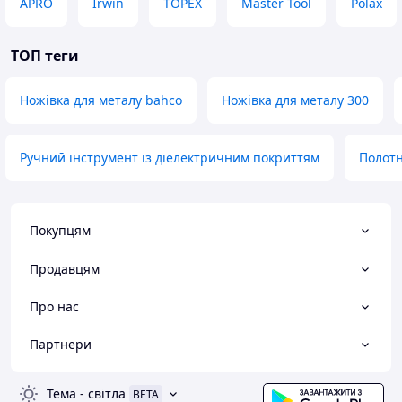
APRO
Irwin
TOPEX
Master Tool
Polax
ТОП теги
Ножівка для металу bahco
Ножівка для металу 300
Ручний інструмент із діелектричним покриттям
Полотн
Покупцям
Продавцям
Про нас
Партнери
Тема
-
світла
BETA