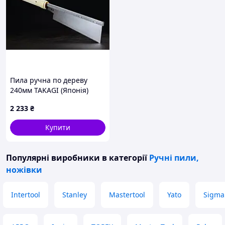
Пила ручна по дереву
240мм TAKAGI (Японія)
Dozuki обушкова тонка 22
2 233
₴
TPI
Купити
Популярні виробники
в категорії
Ручні пили,
ножівки
Intertool
Stanley
Mastertool
Yato
Sigma