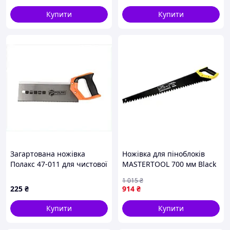
Nes22/Q
Купити
Купити
Загартована ножівка
Ножівка для піноблоків
Полакс 47-011 для чистової
MASTERTOOL 700 мм Black
обробки, C8P7136B64
(14-2770)
1 015
₴
225
₴
914
₴
Купити
Купити