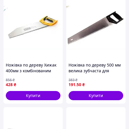
Ножівка по дереву Хижак
Ножівка по дереву 500 мм
400мм з комбінованим
велика зубчаста для
зубом для точного різання
розпилювання колод
856
₴
383
₴
деревини з
дощок дерев'яних
428
₴
191
.50
₴
двокомпонентною
заготівель
рукояткою
Купити
Купити