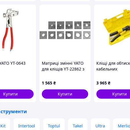
YATO YT-0643
Матриці змінні YATO
Кліщі для обтиск
для кліщів YT-22862 з
кабельних
губками 16, 25, 35, 50,
наконечників та 
70, 95, 120, 150, 185,
6-70мм?, макс з
1 565
₴
3 965
₴
240,300 мм²
8т, хід поршня 
Стандарт
Купити
Купити
Купити
інструменти
sKit
Intertool
Toptul
Takel
Ultra
Merli