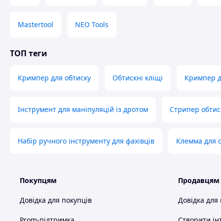
Mastertool
NEO Tools
ТОП теги
Кримпер для обтиску
Обтискні кліщі
Кримпер д
Інструмент для маніпуляцій із дротом
Стрипер обтис
Набір ручного інструменту для фахівців
Клемма для 
Покупцям
Продавцям
Довідка для покупців
Довідка для
Prom-підтримка
Створити ін