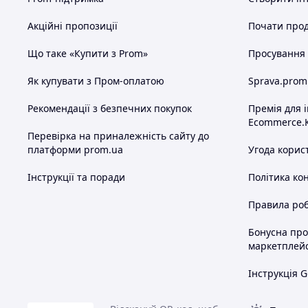
Акційні пропозиції
Почати прод
Що таке «Купити з Prom»
Просування в
Як купувати з Пром-оплатою
Sprava.prom
Рекомендації з безпечних покупок
Премія для 
Ecommerce.
Перевірка на приналежність сайту до
платформи prom.ua
Угода корис
Інструкції та поради
Політика ко
Правила роб
Бонусна пр
маркетплей
Інструкція G