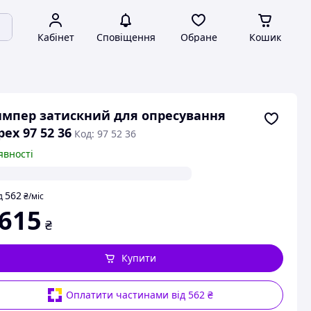
Кабінет
Сповіщення
Обране
Кошик
мпер затискний для опресування
pex 97 52 36
Код: 97 52 36
явності
562
д
₴
/міс
 615
₴
Купити
Оплатити частинами від 562 ₴