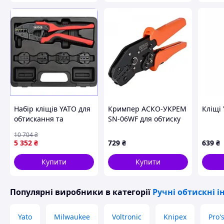
Knipex, Германия
Схожі товари за характеристиками
Набір кліщів YATO для
Кримпер АСКО-УКРЕМ
Кліщі 
обтискання та
SN-06WF для обтиску
зачищення дротів 6
втулкових
10 704
₴
шт. хромо-
наконечників
5 352
₴
729
₴
639
₴
молібденова сталь
перерізом 0,25-6мм2
довжина 260 мм
Купити
Купити
Популярні виробники
в категорії
Ручні обтискні 
Yato
Milwaukee
Voltronic
Knipex
Pro'