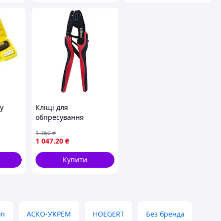
у
Кліщі для
обпресування
гільз
неізольованих клем
1 360
₴
усилля
ULTRA (0.5-6.0 мм²)
1 047
.20
₴
12мм
Купити
on
АСКО-УКРЕМ
HOEGERT
Без бренда