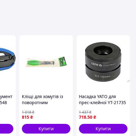
вця
румент
Кліщі для хомутів із
Насадка YATO для
H548
поворотним
прес-клейної YT-21735
накінечником JBM
з діаметром 18 мм і
1 018
₴
1 437
₴
кількістю 50 штук
815
₴
718
.50
₴
Купити
Купити