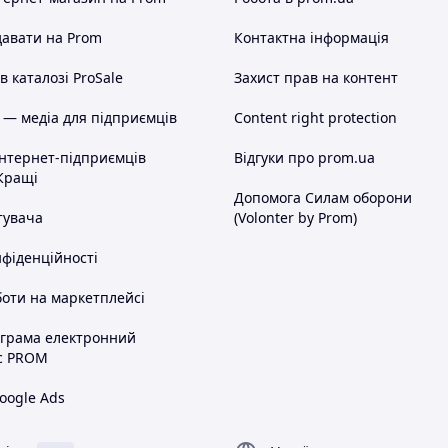
авати на Prom
Контактна інформація
 каталозі ProSale
Захист прав на контент
 — медіа для підприємців
Content right protection
інтернет-підприємців
Відгуки про prom.ua
Кращі
Допомога Силам оборони
тувача
(Volonter by Prom)
нфіденційності
оти на маркетплейсі
ограма електронний
с PROM
oogle Ads