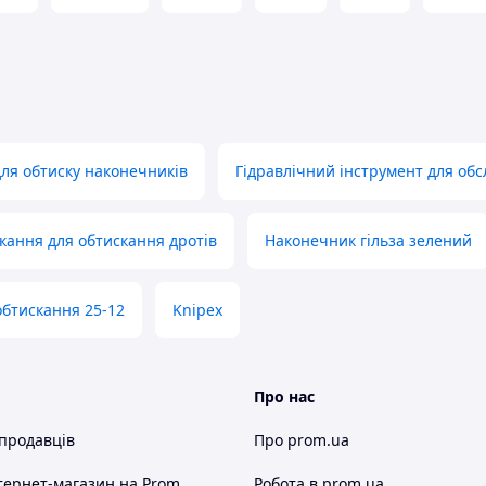
ля обтиску наконечників
Гідравлічний інструмент для об
кання для обтискання дротів
Наконечник гільза зелений
обтискання 25-12
Knipex
Про нас
 продавців
Про prom.ua
тернет-магазин
на Prom
Робота в prom.ua