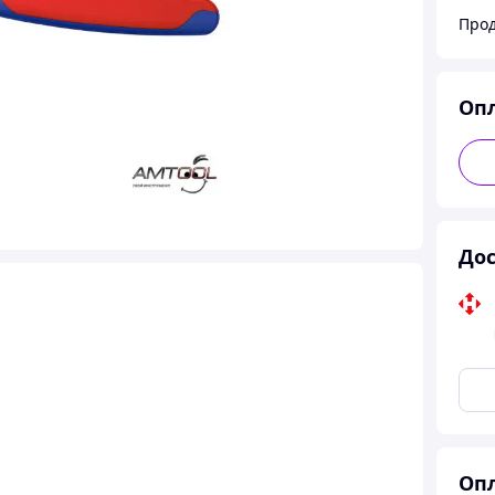
Прод
Оп
Дос
Опл