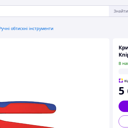
Знайти
Ручні обтискні інструменти
Кри
Kni
В на
ві
5