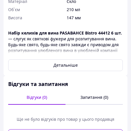
Матеріал
Скло
Об`єм
210 мл
Висота
147 мм
Набір келихів для вина PASABAHCE Bistro 44412 6 шт.
— слугує як святкові фужери для розпитування вина.
Будь-яке свято, будь-яке свято завжди є приводом для
розпитування улюбленого вина в улюбленій компанії
та гарні келихи для вина завжди підійдуть настрій і
зроблять улюблений напій ще смачнішим.
Детальніше
Набір келихів для вина Bistro 44412
складається із 6
фужерів об'ємом 220 мл. Як ви знаєте під кожен
спиртний напій, підходять певні келихи, саме ці келихи
Відгуки та запитання
придатні для розпитування вина. Вони мають
витончену гарну форму, золоте обрамлення верхнім
Відгуки (0)
Запитання (0)
контуром келихів. Такі келихи завжди стануть гідною
прикрасою будь-якого святкового столу.
Набори келихів ви завжди зможете придбати в нашому
Ще не було відгуків про товар у цього продавця
інтернет-магазині allens.com.ua за найнижчими
цінами.