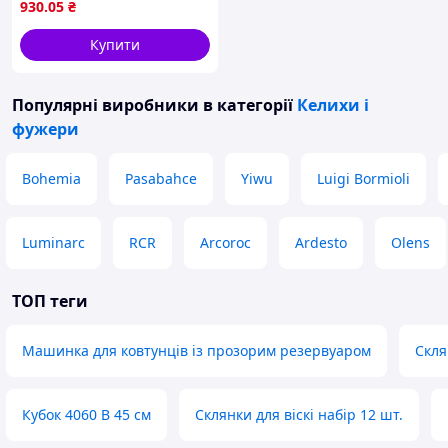
930
.05
₴
REMONT.NICK
Купити
Популярні виробники
в категорії
Келихи і
фужери
Bohemia
Pasabahce
Yiwu
Luigi Bormioli
Luminarc
RCR
Arcoroc
Ardesto
Olens
ТОП теги
Машинка для ковтунців із прозорим резервуаром
Скля
Кубок 4060 В 45 см
Склянки для віскі набір 12 шт.