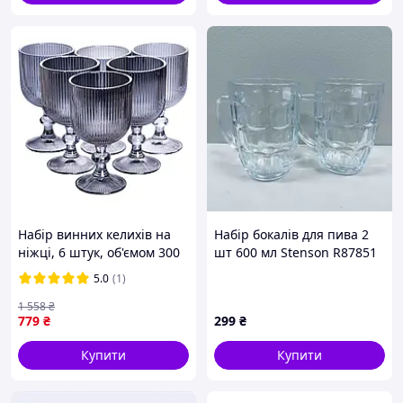
Набір винних келихів на
Набір бокалів для пива 2
ніжці, 6 штук, об'ємом 300
шт 600 мл Stenson R87851
мл, сірого кольору Yiwu HP-
5.0
(1)
19-7115G
1 558
₴
779
₴
299
₴
Купити
Купити