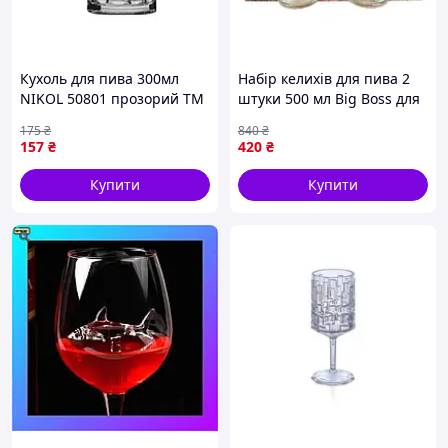
Кухоль для пива 300мл
Набір келихів для пива 2
NIKOL 50801 прозорий ТМ
штуки 500 мл Big Boss для
FARGLASS
дому та вечірки
175
₴
840
₴
157
₴
420
₴
Купити
Купити