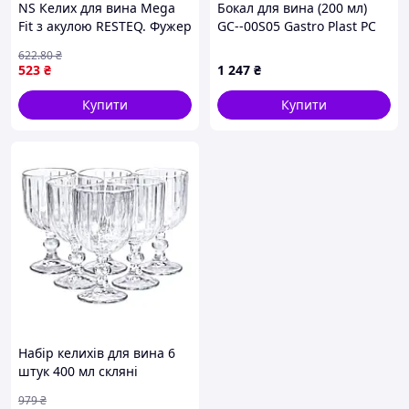
NS Келих для вина Mega
Бокал для вина (200 мл)
Fit з акулою RESTEQ. Фужер
GC--00S05 Gastro Plast PC
для вина із фігуркою
Прозорий
622
.80
₴
акули. Незвичайний
523
₴
1 247
₴
винний келих Nes22/Q
Купити
Купити
Набір келихів для вина 6
штук 400 мл скляні
подарункові келихи на
979
₴
ніжці HP-YH-66