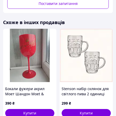
Поставити запитання
Схоже в інших продавців
Бокали фужери акрил
Stenson набір склянок для
Моет Шандон Moet &
світлого пива 2 одиниці
Chandon 0,5 л, для
88535B7C9
390
₴
299
₴
шампанського та вина
червоні келихи
Купити
Купити