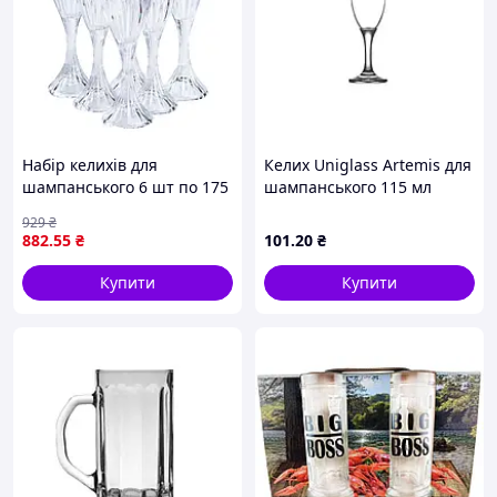
Набір келихів для
Келих Uniglass Artemis для
шампанського 6 шт по 175
шампанського 115 мл
мл з товстого скла HP551
(96510) (c467307)
929
₴
(LG-2148787633)
882
.55
₴
101
.20
₴
Купити
Купити