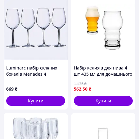
Luminarc набір скляних
Набір келихів для пива 4
бокалів Menades 4
шт 435 мл для домашнього
предмети, 87T1T4377
використання й
1 125
₴
подарунків стильний
669
₴
562
.50
₴
дизайн
Купити
Купити