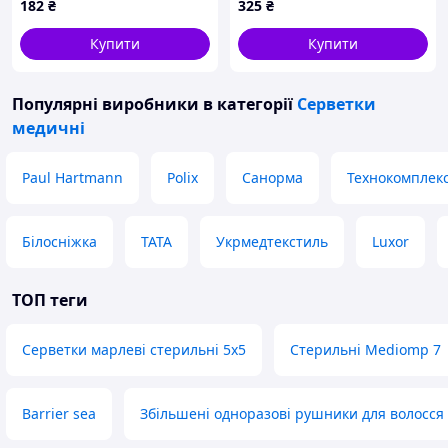
182
₴
325
₴
Хартманн, 87C813E68
87813C6A9
Купити
Купити
Популярні виробники
в категорії
Серветки
медичні
Paul Hartmann
Polix
Санорма
Технокомплек
Білосніжка
TATA
Укрмедтекстиль
Luxor
ТОП теги
Серветки марлеві стерильні 5х5
Стерильні Mediomp 7
Barrier sea
Збільшені одноразові рушники для волосся