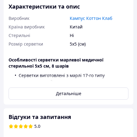
Характеристики та опис
Виробник
Кампус Коттон Клаб
Країна виробник
Китай
Стерильні
Ні
Розмір серветки
5х5 (см)
Особливості серветки марлевої медичної
стерильної 5х5 см, 8 шарів
Серветки виготовлені з марлі 17-го типу
2
(щільність 23 г/м
).
Відсутність ниток по краю серветок (краї
Детальніше
згорнуті до середини) гарантує непопадання
ниток до рани.
Готовий операційно-перев‘язувальний засіб,
який є зручним у використанні та має естетичний
Відгуки та запитання
вигляд.
Висока абсорбційна здатність.
5.0
Серветки застосовуються в: