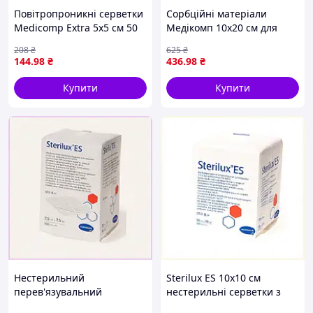
22.
Віола
15х15
д 2,5
стер.
Повітропроникні серветки
Сорбційні матеріали
№10 с
Medicomp Extra 5х5 см 50
Медікомп 10х20 см для
ниткой
шт 87H81M303
стаціонару H875A53H80
XR
208
₴
625
₴
144
.98
₴
436
.98
₴
Купити
Купити
Нестерильний
Sterilux ES 10х10 см
перев'язувальний
нестерильні серветки з
матеріал Sterilux 7,5 см
бавовни 100 шт,