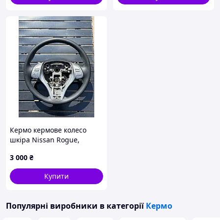
Кермо кермове колесо
шкіра Nissan Rogue,
Nissan X-Trail (T32) і Nissan
3 000
₴
Qashqai (J11) 2013-2021
34178105B 48430-4EL1A
Купити
48430-4EM5B
Популярні виробники
в категорії
Кермо