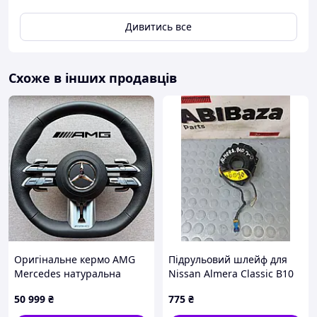
Дивитись все
Схоже в інших продавців
Оригінальне кермо AMG
Підрульовий шлейф для
Mercedes натуральна
Nissan Almera Classic B10
шкіра, пелюстки S Е G GLS
10013B01001.H /2/
50 999
₴
775
₴
GLS GLLE W222 W223 464
167 213