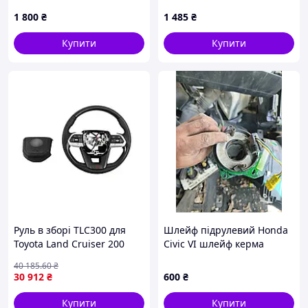
2016, 965984658B
1 800
₴
1 485
₴
Купити
Купити
Руль в зборі TLC300 для
Шлейф підрулевий Honda
Toyota Land Cruiser 200
Civic VI шлейф керма
2007-2021 стильний
Хонда Сивик 6
40 185
.60
₴
дерев'яний аксесуар для
30 912
₴
600
₴
авто
Купити
Купити