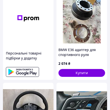
BMW E36 адаптер для
Персональні товарні
спортивного руля
підбірки у додатку
(переходник),
2 074
₴
предназначенный для
установки на автомобили
Купити
BMW E3