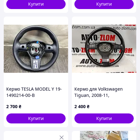
Купити
Купити
Кермо TESLA MODEL Y 19-
Кермо для Volkswagen
1490214-00-B
Tiguan, 2008-11,
1T0419091AB
2 700
₴
2 400
₴
Купити
Купити