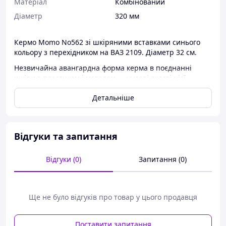
Матеріал
Комбінований
Діаметр
320 мм
Кермо Momo No562 зі шкіряними вставками синього
кольору з перехідником на ВАЗ 2109. Діаметр 32 см.
Незвичайна авангардна форма керма в поєднанні
шкіри з пластиком і металом — чудові якості цієї
прекрасної моделі.
Детальніше
Відгуки та запитання
Відгуки (0)
Запитання (0)
Ще не було відгуків про товар у цього продавця
Поставити запитання