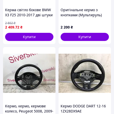
Керма світло бокове BMW
Оригінальне кермо з
X3 F25 2010-2017 дві штуки
кнопками (Мультируль)
Opel Vectra C, Signum,
2 802
₴
Zafira B GM 13143136 Б/в
2 409
.72
₴
2 200
₴
Купити
Купити
Кермо, кермо, кермове
Кермо DODGE DART 12-16
колесо, Peugeot 5008, 2009-
1ZX28DX9AE