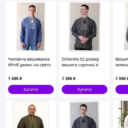
Розмір
Обхват гр
42-44(S)
80 - 88 
46(М)
88 - 92 
48(L)
92 - 96 
50-52(XL)
100 - 104
54(XXL)
104 - 110
56-58(XXXL)
110 - 116
Чоловіча вишиванка
Dzherelo 52 розмір
Вишит
70
118 - 126
4Profi джинс на свято
вишита сорочка зі
зелен
54 розмір X86138H95
шнурівкою, CP8613900
геоме
візер
1 390
₴
1 390
₴
1 590
8EE6K
Купити
Купити