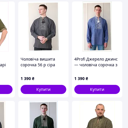
Чоловіча вишита
4Profi Джерело джинс
арі
сорочка 56 р сіра
— чоловіча сорочка з
3C88E6
тканина льон-
коміром-стійкою
габардин, 86PX1390B2
8X61X3893T
1 390
₴
1 390
₴
Купити
Купити