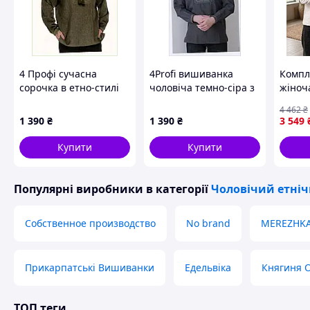
4 Профі сучасна
4Profi вишиванка
Компл
сорочка в етно-стилі
чоловіча темно-сіра з
жіноч
хакі льон-габардин
коміром стійкою
сороч
4 462
₴
8613905MT
86P1389AX9
базов
1 390
₴
1 390
₴
3 549
черво
Toyvo
Купити
Купити
Популярні виробники
в категорії
Чоловічий етніч
Собственное производство
No brand
MEREZHK
Прикарпатські Вишиванки
Едельвіка
Княгиня 
ТОП теги