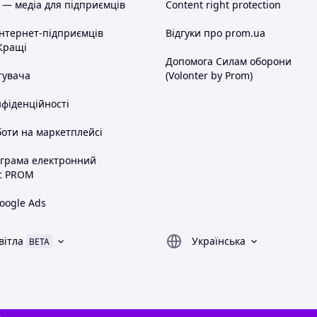
 — медіа для підприємців
Content right protection
інтернет-підприємців
Відгуки про prom.ua
Кращі
Допомога Силам оборони
тувача
(Volonter by Prom)
нфіденційності
оти на маркетплейсі
ограма електронний
с PROM
oogle Ads
вітла
Українська
BETA