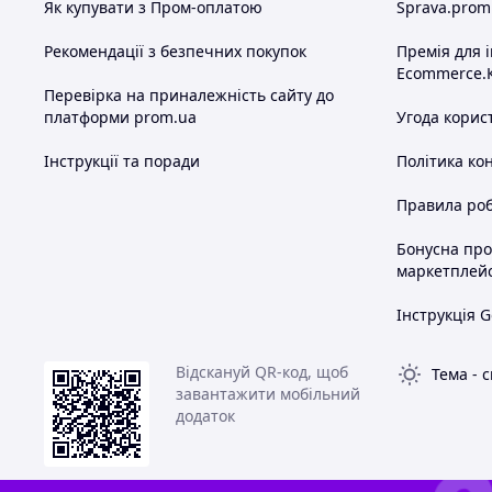
Як купувати з Пром-оплатою
Sprava.prom
Рекомендації з безпечних покупок
Премія для 
Ecommerce.
Перевірка на приналежність сайту до
платформи prom.ua
Угода корис
Інструкції та поради
Політика ко
Правила роб
Бонусна пр
маркетплей
Інструкція G
Відскануй QR-код, щоб
Тема
-
с
завантажити мобільний
додаток