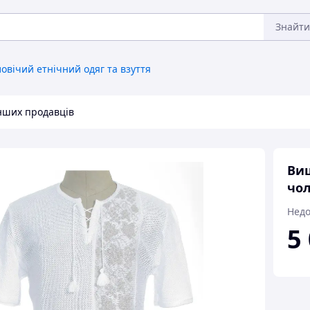
Знайти
овічий етнічний одяг та взуття
інших продавців
Виш
чол
Недо
5