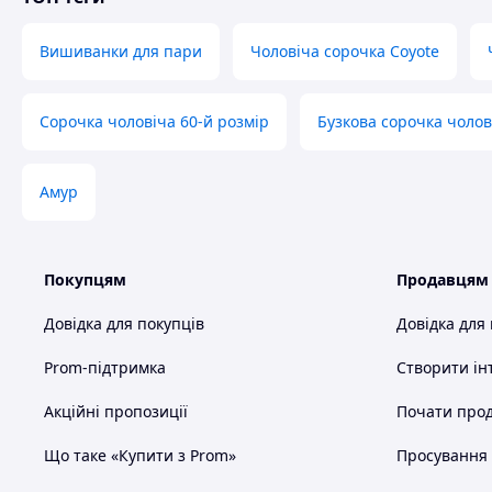
Вишиванки для пари
Чоловіча сорочка Coyote
Сорочка чоловіча 60-й розмір
Бузкова сорочка чолов
Амур
Покупцям
Продавцям
Довідка для покупців
Довідка для
Prom-підтримка
Створити ін
Акційні пропозиції
Почати прод
Що таке «Купити з Prom»
Просування в