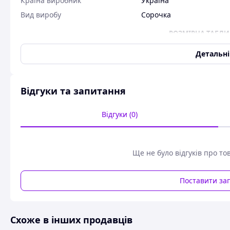
Країна виробник
Україна
Вид виробу
Сорочка
РОЗМІРНА ТАБЛИ
Детальн
РОЗМІР
ДУЖИНА ВІРОБУ
ОБХВАТ ГРУДЕЙ
ОБ
42
98-100 см
82-86 см
Відгуки та запитання
44
98-100 см
86-90 см
Відгуки (0)
46
98-100 см
90-94 см
Ще не було відгуків про то
48
100-102 см
94-98 см
50
100-102 см
98-102 см
Поставити за
52
100-102 см
102-106 см
РОЗМІРНА ТАБЛИ
Схоже в інших продавців