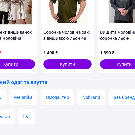
ект вишиванок
Сорочка чоловіча хакі
Вишита чоловіч
а чоловіча
з вишивкою льон 48
сорочка льон-
ка вишивана
861T38T86
габардин графі
а вишиванка з
колір, 8PT613900
₴
1 490
₴
1 390
₴
ною вишивкою
o
Купити
Купити
Купити
ний одяг та взуття
A
Melanika
ОмодаЕтно
Nobrand
Без бренд
Ольга
L&L