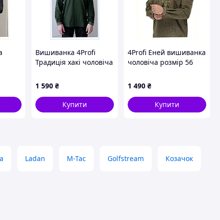
а
Вишиванка 4Profi
4Profi Еней вишиванка
Традиція хакі чоловіча
чоловіча розмір 56
товий
46 льон, 8A6139PH15
8T61M3890
1 590
₴
1 490
₴
Купити
Купити
а
Ladan
M-Tac
Golfstream
Козачок