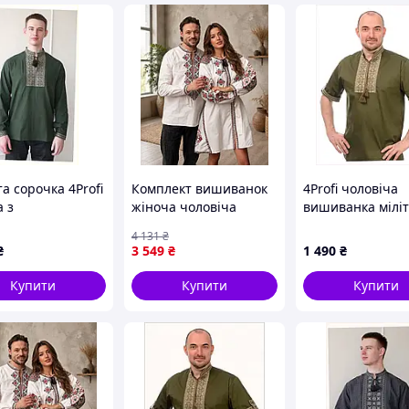
уди
Довжина виробу
см
66 см
см
68 см
см
71 см
 см
73 см
 см
76 см
 см
79 см
а сорочка 4Profi
Комплект вишиванок
4Profi чоловіча
 см
79 см
а з
жіноча чоловіча
вишиванка міліт
тричним
сорочка вишивана
стиль хакі, B861
4 131
₴
унком
базова вишиванка з
₴
3 549
₴
1 490
₴
13918
червоною вишивкою
DBUY
Купити
Купити
Купити