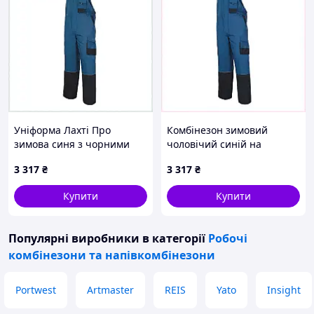
Уніформа Лахті Про
Комбінезон зимовий
зимова синя з чорними
чоловічий синій на
вставками 7XBE713833
блискавці L, E771383A3
3 317
₴
3 317
₴
Купити
Купити
Популярні виробники
в категорії
Робочі
комбінезони та напівкомбінезони
Portwest
Artmaster
REIS
Yato
Insight