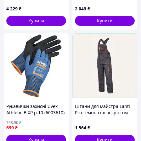
B76M6A8264
поліестер, C76682B7H1
4 229
₴
2 049
₴
Купити
Купити
Рукавички захисні Uvex
Штани для майстра Lahti
Athletic B XP р.10 (6003610)
Pro темно-сірі зі зрістом
[n-99-1]
170 см, 76XTT68257
768
.90
₴
699
₴
1 564
₴
Купити
Купити