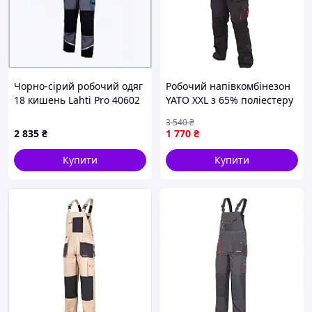
Чорно-сірий робочий одяг
Робочий напівкомбінезон
18 кишень Lahti Pro 40602
YATO XXL з 65% поліестеру
2XL, 76X6T8241
та 35% бавовни для
3 540
₴
професіоналів
2 835
₴
1 770
₴
Купити
Купити