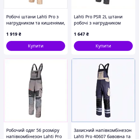
Робочі штани Lahti Pro з
Lahti Pro PSR 2L штани
нагрудником та кишенями,
робочі з нагрудником
7668AK219
посилені шви 7PX6X68254
1 919
₴
1 647
₴
Купити
Купити
Робочий одяг 56 розміру
Захисний напівкомбінезон
напівкомбінезон Lahti Pro
Lahti Pro 40607 бавовна та