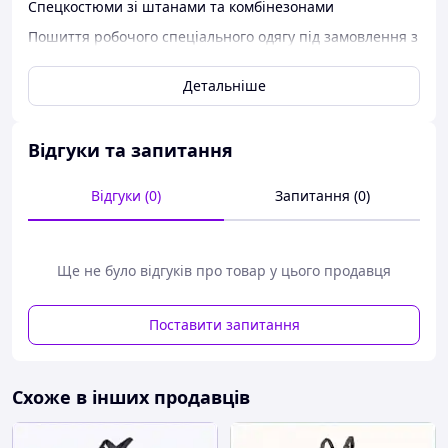
Спецкостюми зі штанами та комбінезонами
Пошиття робочого спеціального одягу під замовлення з
розробленням лого, новим підходом до дизайну.
Детальніше
Якісний та зручний одяг із дизайном для вашої
компанії
Євроспекодія, аналогів в Україні немає
Відгуки та запитання
Відгуки (0)
Запитання (0)
Ще не було відгуків про товар у цього продавця
Поставити запитання
Схоже в інших продавців