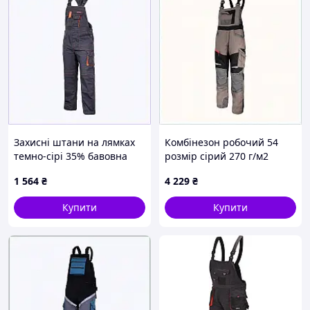
Захисні штани на лямках
Комбінезон робочий 54
темно-сірі 35% бавовна
розмір сірий 270 г/м2
розмір M, 7T66P8257
професійний, 766T8E26P3
1 564
₴
4 229
₴
Купити
Купити