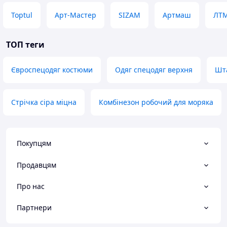
Toptul
Арт-Мастер
SIZAM
Артмаш
ЛТ
ТОП теги
Євроспецодяг костюми
Одяг спецодяг верхня
Шта
Стрічка сіра міцна
Комбінезон робочий для моряка
Покупцям
Продавцям
Про нас
Партнери