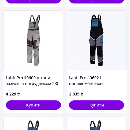
Lahti Pro 40609 штани
Lahti Pro 40602 L
захисні з нагрудником 2XL
напівкомбінезон
766826TC4
чоловічий щільний
4 229
₴
2 835
₴
76HM68239
Купити
Купити