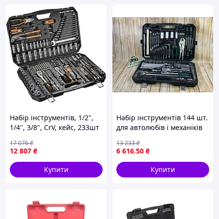
Висота: 110 мм
Вага: 7,4 кг
Bahco, Швеція
Набір інструментів, 1/2",
Набір інструментів 144 шт.
1/4", 3/8", CrV, кейс, 233шт
для автолюбів і механіків
Neo Tools CL0158172
із бітами ST-241 для
17 076
₴
13 233
₴
ремонту й обслуговування
12 807
₴
6 616
.50
₴
Купити
Купити