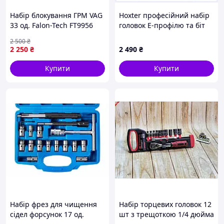
Набір блокування ГРМ VAG
Hoxter професійний набір
33 од. Falon-Tech FT9956
головок E-профілю та біт
Torx 108 од, 8P067P32C6
2 500
₴
2 250
₴
2 490
₴
Купити
Купити
Набір фрез для чищення
Набір торцевих головок 12
сідел форсунок 17 од.
шт з трещоткою 1/4 дюйма