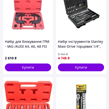
Набір для блокування ГРМ
Набір інструментів Stanley
- VAG /AUDI A4, A6, A8 FSI
Maxi-Drive торцевих 1/4",
(01-08) 3.0 V6 KBGlobal
3/8", 1/2", 80 предм.
5 161
₴
KB01888
(STHT0-73930) —
2 610
₴
4 748
₴
Доступний
Купити
Купити