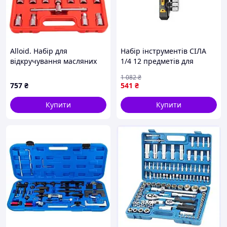
Alloid. Набір для
Набір інструментів СІЛА
відкручування масляних
1/4 12 предметів для
пробок. 12 пр. (МП-5039)
точної роботи з
1 082
₴
кріпленням і ремонтом
757
₴
541
₴
техніки
Купити
Купити