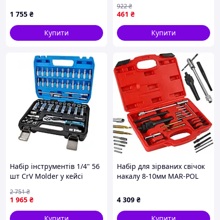
FALON-TECH FT8187
для ремонту автомобілів з
922
₴
:BRASIL:
удлинителем
1 755
₴
461
₴
Купити
Купити
Набір інструментів 1/4" 56
Набір для зірваних свічок
шт CrV Molder у кейсі
накалу 8-10мм MAR-POL
(MT60056)
M55885
2 751
₴
1 965
₴
4 309
₴
Купити
Купити