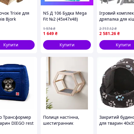
чок Trixie для
NS Д 106 Будка Mega
Ігровий комплек
ів Bjork
Fit №2 (45х47х48)
дряпалка для кі
яний 15х15х16
Nes22/Q
138 см Bonro B-4
1 974
₴
2 717
.12
₴
сірий
1 649
₴
2 581
.26
₴
Купити
Купити
Купити
о Трансформер
Полиця настінна,
Закритий будин
варин DIEGO rest
шестигранник
для тварин 40х3
ormer lux M
настінний для кота з
см коричневий 