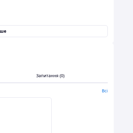
іше
дьми на дачах, у садах. Вони приносять користь
ам.
Запитання (0)
озмір - 40 * 29 * 36 (В) см. Можливе фарбування в
Всі
 з дерева. Можливе виготовлення за Вашим