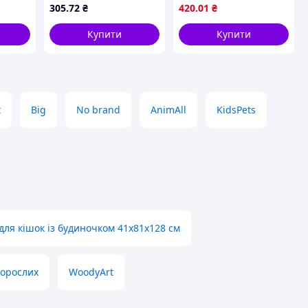
869K
тварин, 40х35х35 см
40х35х38 см /
305
.72
₴
420
.01
₴
Будиночок-лежак /
Будиночок для тварин
Купити
Купити
t
Big
No brand
AnimAll
KidsPets
 для кішок із будиночком 41х81х128 см
дорослих
WoodyArt