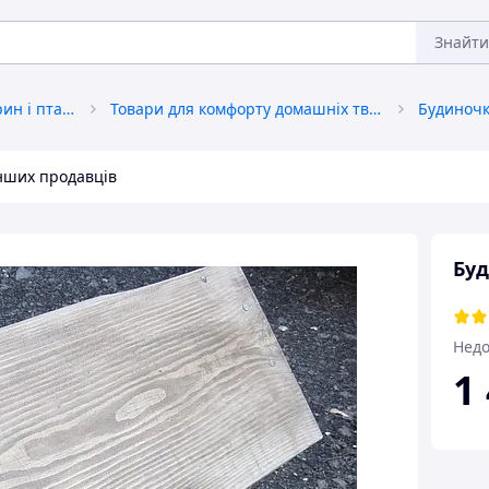
Знайти
Товари для домашніх тварин і птахів
Товари для комфорту домашніх тварин
Будиночк
інших продавців
Буд
Недо
1