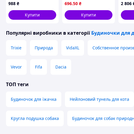
Вуличний будиночок
синій 
988
₴
696
.50
₴
2 806
для собаки /
Термобудка для котів
Купити
Купити
Популярні виробники
в категорії
Будиночки для 
Trixie
Природа
VidaXL
Собственное произ
Vevor
Fifa
Dacia
ТОП теги
Будиночок для їжачка
Нейлоновий тунель для кота
Кругла подушка собака
Будиночок для собак природ