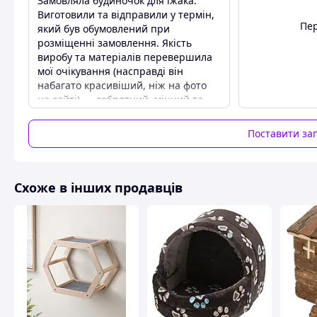
Замовляла будиночок для їжака.
Виготовили та відправили у термін,
Пер
який був обумовлений при
розміщенні замовлення. Якість
виробу та матеріалів перевершила
мої очікування (насправді він
набагато красивіший, ніж на фото
на сайті) — добротний, міцний та
функціональний будиночок. Їжак
оцінив і миттєво туди заселився 🙂.
Поставити за
Дякую за Вашу роботу!
Переваги
Якість
Схоже в інших продавців
Недоліки
немає