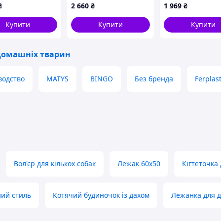
(50*50*44)
антикігтевим
принтом, 8864T
₴
2 660
₴
1 969
₴
покриттям Код/
Артикул 0002530
Купити
Купити
Купити
домашніх тварин
водство
MATYS
BINGO
Без бренда
Ferplas
Вол'єр для кількох собак
Лежак 60х50
Кігтеточка
ний стиль
Котячий будиночок із дахом
Лежанка для 