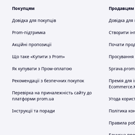
Покупцям
Продавцям
Довідка для покупців
Довідка для
Prom-підтримка
Створити ін
Акційні пропозиції
Почати прод
Що таке «Купити з Prom»
Просування в
Як купувати з Пром-оплатою
Sprava.prom
Рекомендації з безпечних покупок
Премія для 
Ecommerce.
Перевірка на приналежність сайту до
платформи prom.ua
Угода корис
Інструкції та поради
Політика ко
Правила роб
Бонусна пр