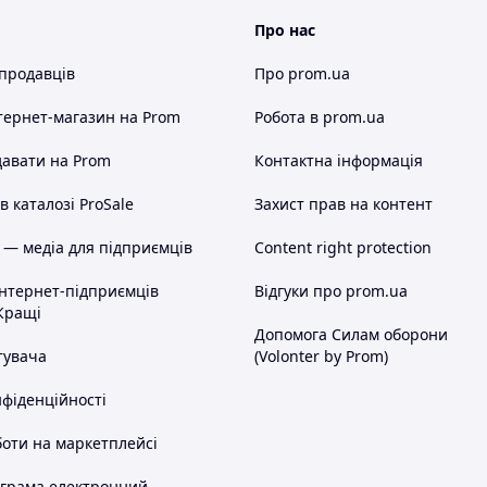
Про нас
 продавців
Про prom.ua
тернет-магазин
на Prom
Робота в prom.ua
авати на Prom
Контактна інформація
 каталозі ProSale
Захист прав на контент
 — медіа для підприємців
Content right protection
інтернет-підприємців
Відгуки про prom.ua
Кращі
Допомога Силам оборони
тувача
(Volonter by Prom)
нфіденційності
оти на маркетплейсі
ограма електронний