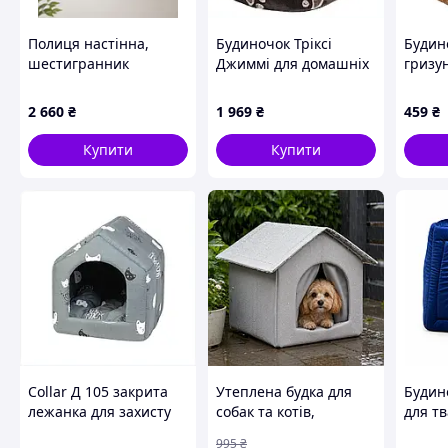
Полиця настінна,
Будиночок Тріксі
Будино
шестигранник
Джиммі для домашніх
гризун
настінний для кота з
улюбленців 40х35х35
дерев
антикігтевим
см 8P864869E
см
2 660
₴
1 969
₴
459
₴
покриттям Код/
Артикул 0002530
Купити
Купити
Collar Д 105 закрита
Утеплена будка для
Будин
лежанка для захисту
собак та котів,
для т
меблів, T88462T49
42х42см, Сірий /
transf
995
₴