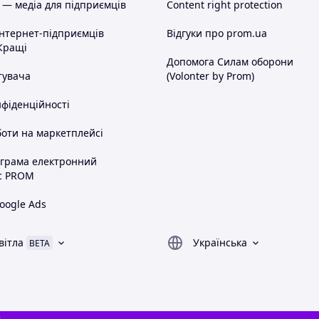
 — медіа для підприємців
Content right protection
інтернет-підприємців
Відгуки про prom.ua
Кращі
Допомога Силам оборони
тувача
(Volonter by Prom)
нфіденційності
оти на маркетплейсі
ограма електронний
с PROM
oogle Ads
вітла
Українська
BETA