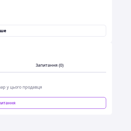
іше
Запитання (0)
вар у цього продавця
питання