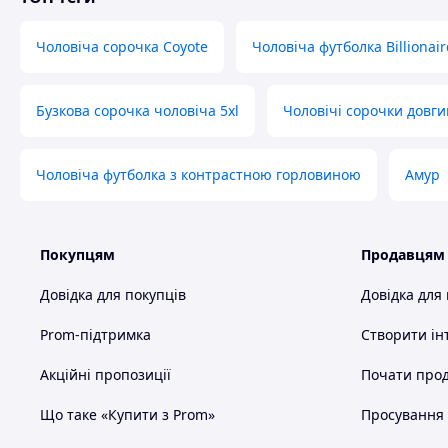
Чоловіча сорочка Coyote
Чоловіча футболка Billionair
Бузкова сорочка чоловіча 5xl
Чоловічі сорочки довги
Чоловіча футболка з контрастною горловиною
Амур
Покупцям
Продавцям
Довідка для покупців
Довідка для
Prom-підтримка
Створити ін
Акційні пропозиції
Почати прод
Що таке «Купити з Prom»
Просування в