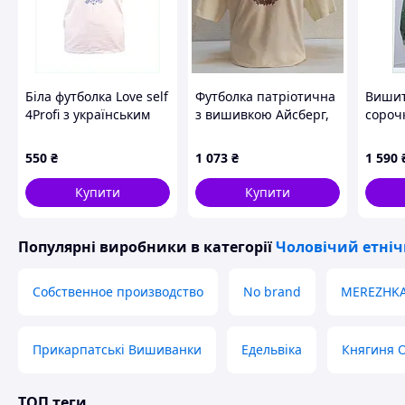
Біла футболка Love self
Футболка патріотична
Вишит
4Profi з українським
з вишивкою Айсберг,
сороч
декором, 8662A238C
футболка вишивка,
хакі 4
футболка вишиванка,
550
₴
1 073
₴
1 590
футболка з
вишиванкою,
Купити
Купити
футболка вишита Код/
Артикул
Популярні виробники
в категорії
Чоловічий етніч
Собственное производство
No brand
MEREZHK
Прикарпатські Вишиванки
Едельвіка
Княгиня 
ТОП теги