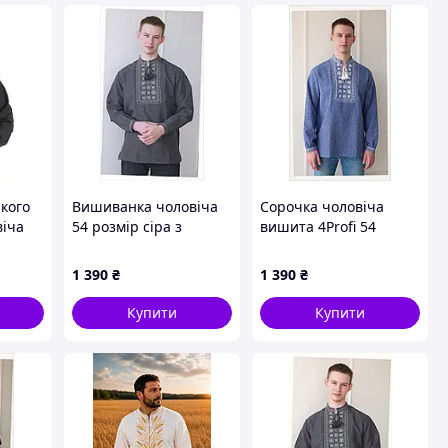
кого
Вишиванка чоловіча
Сорочка чоловіча
віча
54 розмір сіра з
вишита 4Profi 54
139H26
геометричним
розмір синя джинс,
візерунком, 86T13P901
861A3895MX
1 390
₴
1 390
₴
Купити
Купити