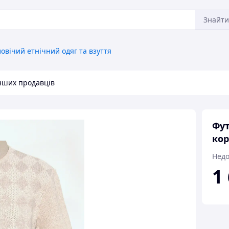
Знайти
овічий етнічний одяг та взуття
інших продавців
Фут
кор
Недо
1