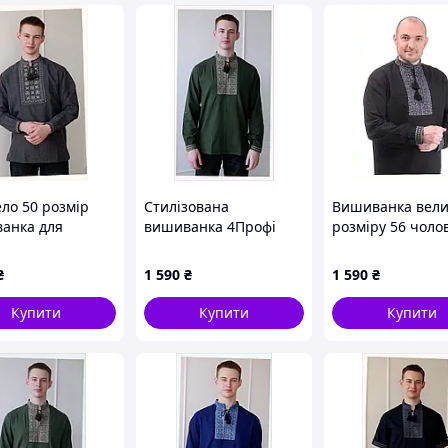
ло 50 розмір
Стилізована
Вишиванка вели
анка для
вишиванка 4Профі
розміру 56 чоло
ків льон сіра
хакі льон для чоловіків
чорна льон X86
3H899
8613T9M16P
₴
1 590
₴
1 590
₴
Купити
Купити
Купити