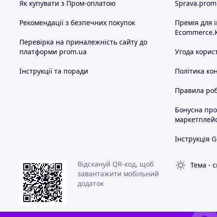
Як купувати з Пром-оплатою
Sprava.prom
Рекомендації з безпечних покупок
Премія для 
Ecommerce.
Перевірка на приналежність сайту до
платформи prom.ua
Угода корис
Інструкції та поради
Політика ко
Правила роб
Бонусна пр
маркетплей
Інструкція G
Відскануй QR-код, щоб
Тема
-
с
завантажити мобільний
додаток