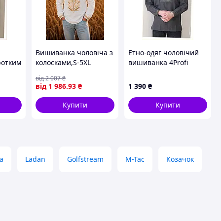
Вишиванка чоловіча з
Етно-одяг чоловічий
ротким
колосками,S-5XL
вишиванка 4Profi
иня,
Джерело темно-сіра
від
2 007
₴
8H61M3897H
від
1 986
.93
₴
1 390
₴
Купити
Купити
а
Ladan
Golfstream
M-Tac
Козачок