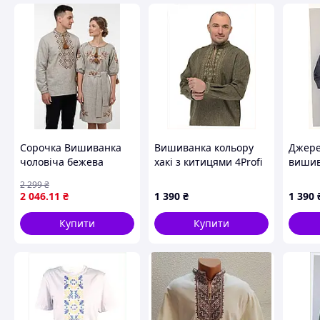
Сорочка Вишиванка
Вишиванка кольору
Джере
чоловіча бежева
хакі з китицями 4Profi
вишив
натуральний льон
48 довгий рукав,
чолові
2 299
₴
коричнева вишивка
8613904HA
86K1P
2 046
.11
₴
1 390
₴
1 390
42 44 46 48 50 52 54 56
58 42, Довгий
Купити
Купити