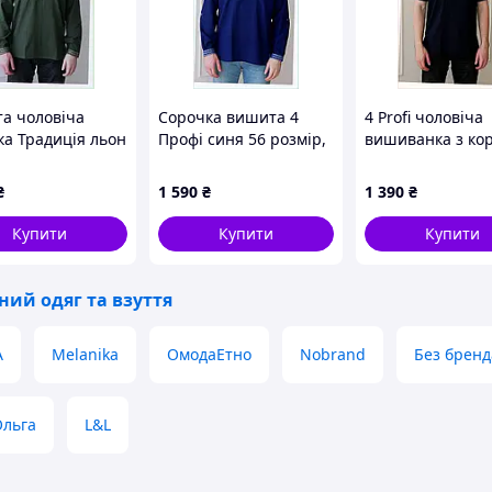
а чоловіча
Сорочка вишита 4
4 Profi чоловіча
ка Традиція льон
Профі синя 56 розмір,
вишиванка з ко
8 р., 86CK13916
8CA61391X4
рукавом темно-с
8613H8K79
₴
1 590
₴
1 390
₴
Купити
Купити
Купити
ний одяг та взуття
A
Melanika
ОмодаЕтно
Nobrand
Без бренд
Ольга
L&L