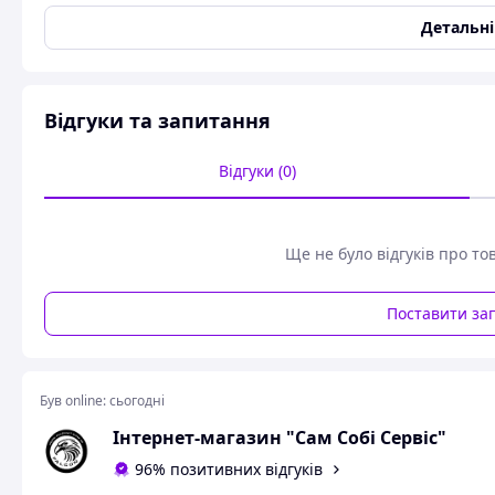
Тип запуску
Ручний
Детальн
Стан
Новий
Матеріал
Метал
Доповнювально
Відгуки та запитання
Країна бренду
Японія
Відгуки (0)
Редуктор в зборі для мотокіс:
Makita EM2500U,
Makita EM2500UH, EM2
Ще не було відгуків про то
Makita EBH 252 U, EBH 253 U
Makita RBC2500, RBC3201
Поставити за
Makita SH 230
и др.
Крок різьби М8 * 1,25 ( як на оригінальному редукторі )
Був online:
сьогодні
Інтернет-магазин "Сам Собі Сервіс"
PRO* серія - гарне заводське якість.
96% позитивних відгуків