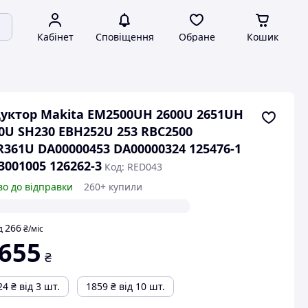
Кабінет
Сповіщення
Обране
Кошик
уктор Makita EM2500UH 2600U 2651UH
0U SH230 EBH252U 253 RBC2500
361U DA00000453 DA00000324 125476-1
3001005 126262-3
Код: RED043
во до відправки
260+ купили
266
д
₴
/міс
 655
₴
24
₴
від 3 шт.
1859
₴
від 10 шт.