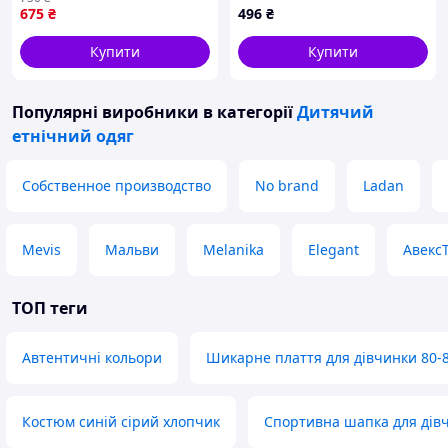
675
₴
496
₴
Купити
Купити
Популярні виробники
в категорії
Дитячий
етнічний одяг
Собственное производство
No brand
Ladan
Mevis
Мальви
Melanika
Elegant
Авекс
ТОП теги
Автентичні кольори
Шикарне плаття для дівчинки 80-
Костюм синій сірий хлопчик
Спортивна шапка для дів