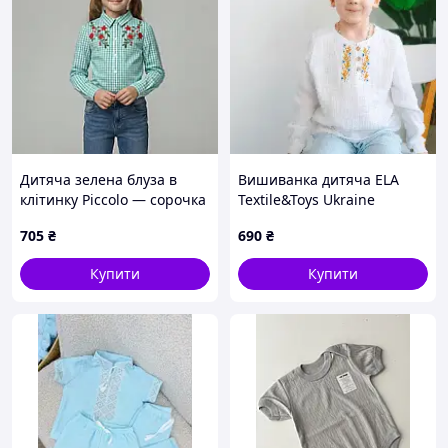
Дитяча зелена блуза в
Вишиванка дитяча ELA
клітинку Piccolo — сорочка
Textile&Toys Ukraine
з червоною вишивкою
Колоски 2 - 7 років Муслін
705
₴
690
₴
гладдю (розміри 122-170)
Білий/Жовтий ES001WT 104
Купити
Купити