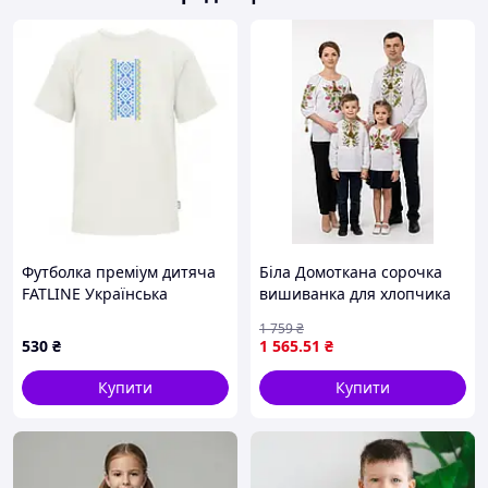
продажу, так як не виробляються масово по всій
Україні. Наші вишиванки продаються
від виробника
.
Тому торгівля відбувається як
оптом
, так і
роздріб
.
Вишиваночки продаються в деяких районах Карпат.
Користуються популярністю на Сорочинському
ярмарку.
Дитячі розміри
Футболка преміум дитяча
Біла Домоткана сорочка
FATLINE Українська
вишиванка для хлопчика
вишиванка
Дубки Family Look 92 98 104
1 759
₴
110 116 122 128 134 140
530
₴
1 565
.51
₴
146 152 158 164 170 176
140
Купити
Купити