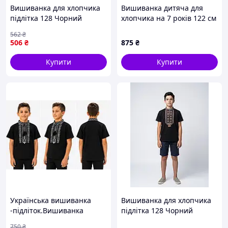
Вишиванка для хлопчика
Вишиванка дитяча для
підлітка 128 Чорний
хлопчика на 7 років 122 см
(707808-128)
562
₴
506
₴
875
₴
Купити
Купити
Українська вишиванка
Вишиванка для хлопчика
-підліток.Вишиванка
підлітка 128 Чорний
-футболка-підліток.
LAUNA (716791-128)
750
₴