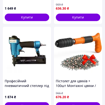
1603)
Монтажні цвяхи 43х3мм /
909
₴
Ручний цвяхозабивний
1 649
₴
636
.30
₴
пістолет / Нейлер-пістолет
для цвяхів
Купити
Купити
Професійний
Пістолет для цвяхів +
пневматичний степлер під
100шт Монтажні цвяхи /
шпильку (0.64;12-30)
Цвяхозабивний пістолет /
966
₴
AIRKRAFT P630
Пневматичний пістолет
1 874
₴
676
.20
₴