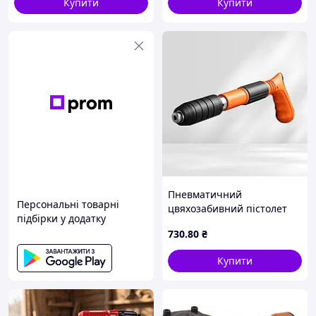
Купити
Купити
Пневматичний
Персональні товарні
цвяхозабивний пістолет
підбірки у додатку
The ceiling artifact · Нейлер
730
.80
₴
акумуляторний
портативний бездротовий
Купити