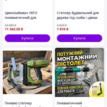
Цвяхозабивач YATO
Степлер будівельний для
пневматичний для
дерева під скоби і цвяхи
кріплення цвяхів 50-100
INTERTOOL,
22 685
₴
3 620
₴
мм з боковим
Пневмостеплер,
11 342
.50
₴
1 810
₴
завантаженням
Автоматичний степлер
будівельний, XMU
Купити
Купити
Пневмо степлер
Пневматичний