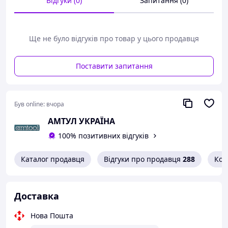
Відгуки (0)
Запитання (0)
Технічні характеристики:
Робочий тиск: 24 бари (у разі макс. тиску на
Ще не було відгуків про товар у цього продавця
впускі 8 барів)
Коефіцієнт передавання зусилля: 1:3
вичавлювання за допомогою поршневого
Поставити запитання
штока
Стабільне подавання матеріалу
Регульований робочий тиск
Вбудований манометр
Був online:
вчора
Teroson, Німеччина
АМТУЛ УКРАЇНА
100% позитивних відгуків
Каталог продавця
Відгуки про продавця
288
Кон
Доставка
Нова Пошта