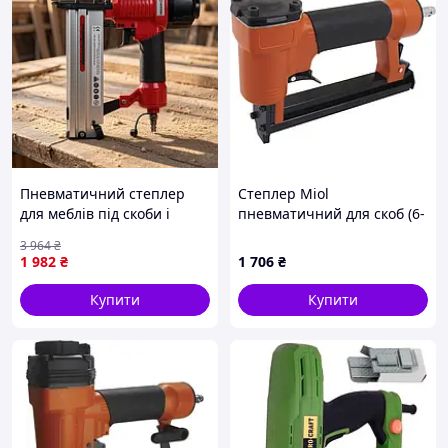
Пневматичний степлер
Степлер Miol
для меблів під скоби і
пневматичний для скоб (6-
цвяхи INTERTOOL,
16, 12,8 мм), (81-710)
3 964
₴
Меблевий степлер, FBK
1 982
₴
1 706
₴
Купити
Купити