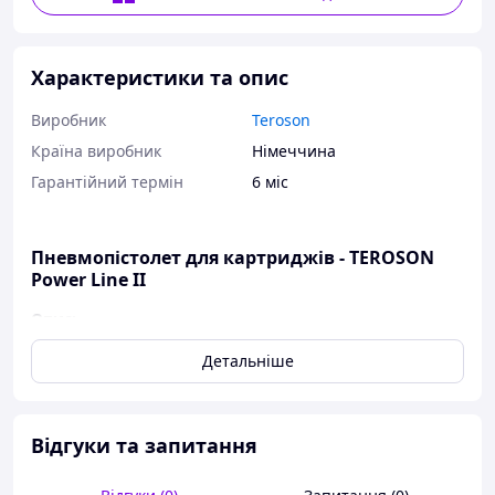
Характеристики та опис
Виробник
Teroson
Країна виробник
Німеччина
Гарантійний термін
6 міс
Пневмопістолет для картриджів - TEROSON
Power Line II
Опис:
Пневматичний пістолет високого тиску
Детальніше
Для матеріалів низької та підвищеної в'язкості
Для відтворення плоских і широких
ущільнювальних швів
Відгуки та запитання
Запатентована система, що запобігає розриву
картриджів
Ручка ергономічної конструкції