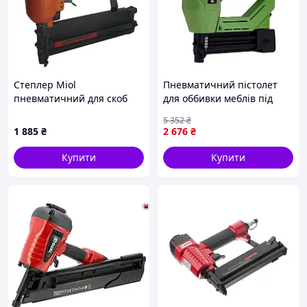
Степлер Miol
Пневматичний пістолет
пневматичний для скоб
для оббивки меблів під
(10-40, 5,7 мм) і цвяхів (15-
скоби і цвяхи Procraft
5 352
₴
50 мм), (81-720)
(Німеччина),
1 885
₴
2 676
₴
Пневматичний пістолет
для меблів, XMU
Купити
Купити