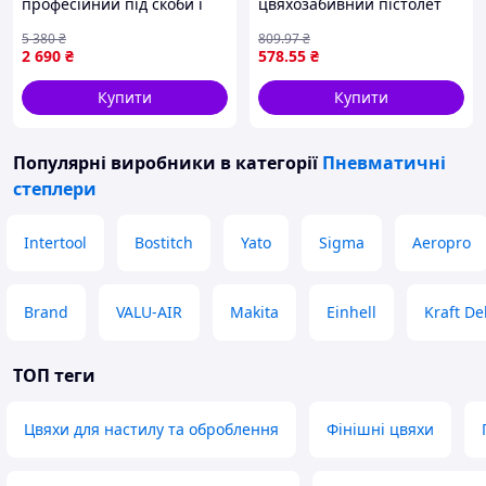
професійний під скоби і
цвяхозабивний пістолет
цвяхи Procraft (Німеччина),
нейлер для
5 380
₴
809
.97
₴
Степлер пневматичний
опоряджувальних робіт і
2 690
₴
578
.55
₴
меблевий, QLL
меблів бірюзовий легкий
корпус 5016_Ave
Купити
Купити
Популярні виробники
в категорії
Пневматичні
степлери
Intertool
Bostitch
Yato
Sigma
Aeropro
Brand
VALU-AIR
Makita
Einhell
Kraft De
ТОП теги
Цвяхи для настилу та оброблення
Фінішні цвяхи