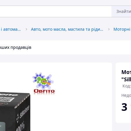
Знайти
Автохімія, автокосметика і автомастила
Авто, мото масла, мастила та рідини
Моторні
інших продавців
Мот
"Si
Код
Недо
3