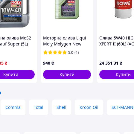
на олива MoS2
Моторна олива Liqui
Олива 5W40 HIG
lauf Super (5L)
Moly Molygen New
XPERT II (60L) (A
,API CF, SL LIQUI
Generation 5W-40 1л.
A3/B4 ) (API SN/C
5.0
(1)
P000207
(8576)
05
₴
940
₴
24 351
.31
₴
Купити
Купити
Купити
а
Comma
Total
Shell
Kroon Oil
SCT-MANN