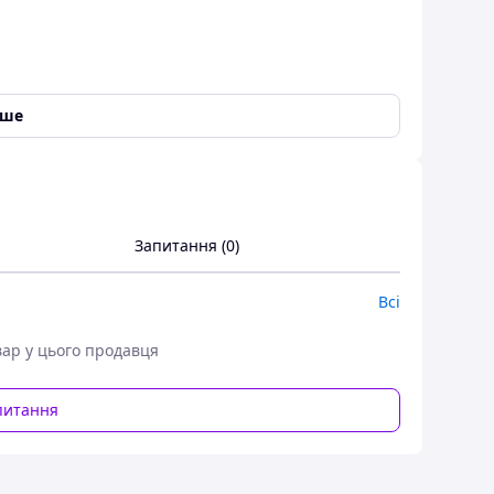
іше
Запитання (0)
Всі
вар у цього продавця
питання
ам потужних сучасних двигунів, в тому числі
ILKOLENE COMP 4 15W-50 XP - це в'язка моторна
двигуна при підвищених температурах