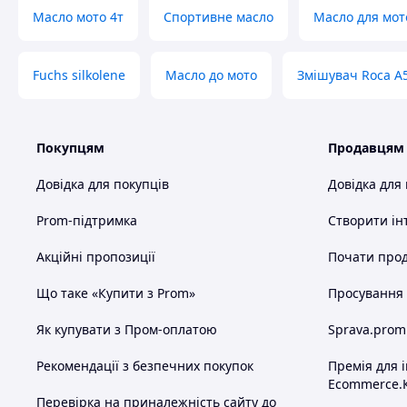
Масло мото 4т
Спортивне масло
Масло для мот
Fuchs silkolene
Масло до мото
Змішувач Roca A
Покупцям
Продавцям
Довідка для покупців
Довідка для
Prom-підтримка
Створити ін
Акційні пропозиції
Почати прод
Що таке «Купити з Prom»
Просування в
Як купувати з Пром-оплатою
Sprava.prom
Рекомендації з безпечних покупок
Премія для 
Ecommerce.
Перевірка на приналежність сайту до