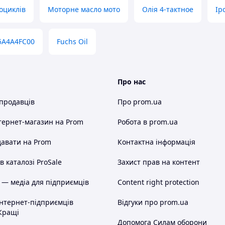
оциклів
Моторне масло мото
Олія 4-тактное
Ip
5A4A4FC00
Fuchs Oil
Про нас
 продавців
Про prom.ua
тернет-магазин
на Prom
Робота в prom.ua
авати на Prom
Контактна інформація
 каталозі ProSale
Захист прав на контент
 — медіа для підприємців
Content right protection
інтернет-підприємців
Відгуки про prom.ua
Кращі
Допомога Силам оборони