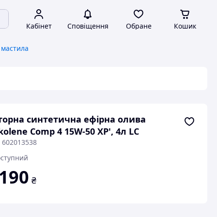
Кабінет
Сповіщення
Обране
Кошик
 мастила
орна синтетична ефірна олива
lkolene Comp 4 15W-50 XP', 4л LC
: 602013538
ступний
 190
₴