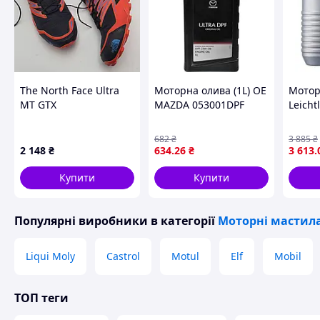
The North Face Ultra
Моторна олива (1L) OE
Мотор
MT GTX
MAZDA 053001DPF
Leicht
10W40 
MOLY 
682
₴
3 885
₴
2 148
₴
634
.26
₴
3 613
.
Купити
Купити
Популярні виробники
в категорії
Моторні мастил
Liqui Moly
Castrol
Motul
Elf
Mobil
ТОП теги