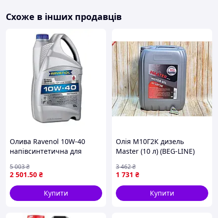
максимально довго зберігають клас в'язкості.
Схоже в інших продавців
Забезпечує високий ступінь захисту від зносу
навантажених деталей і високу чистоту поршнів,
кілець, свічок і камер згоряння, збільшуючи термін
служби двигуна і сприяючи збереженню його
характеристик. Підходить для коробок передач і інших
елементів трансмісії в випадках, коли виробник
рекомендує використовувати моторні оливи.
Забезпечує надійний і тривалий захист від корозії
навіть при періодичному використанні мотоцикла.
Специфікації:
API SN
JASO MA 2
Олива Ravenol 10W-40
Олія М10Г2К дизель
напівсинтетична для
Master (10 л) (BEG-LINE)
дизельних і бензинових
5 003
₴
3 462
₴
двигунів вантажних
2 501
.50
₴
1 731
₴
автомобілів
Купити
Купити