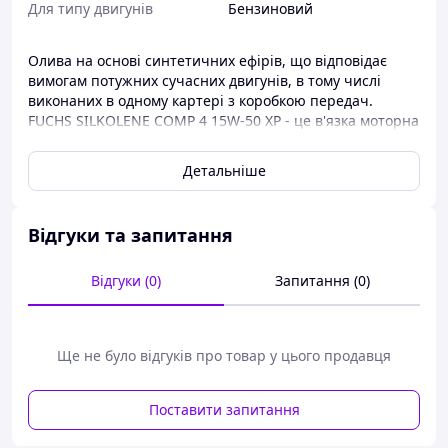
Для типу двигунів
Бензиновий
Олива на основі синтетичних ефірів, що відповідає
вимогам потужних сучасних двигунів, в тому числі
виконаних в одному картері з коробкою передач.
FUCHS SILKOLENE COMP 4 15W-50 XP - це в'язка моторна
олива, розроблена для забезпечення надійного захисту
двигуна при підвищених температурах навколишнього
Детальніше
середовища. Вона також забезпечує хороший захист
від корозії навіть при періодичному використанні і
довгий час зберігає в'язкі характеристики. Синтетичні
Відгуки та запитання
ефіри борються з тертям і зносом на всіх критично
навантажених поверхнях як при високих температурах,
так і під час холодного старту.
Відгуки (0)
Запитання (0)
Застосування:
FUCHS SILKOLENE COMP 4 15W-50 XP підходить для
чотирьохтактних двигунів як з повітряним, так і з
Ще не було відгуків про товар у цього продавця
водяним охолодженням. Більш детальну інформацію
щодо застосування можна знайти нижче.
Поставити запитання
Властивості:
Всесезонні оливи на основі синтетичних ефірів,