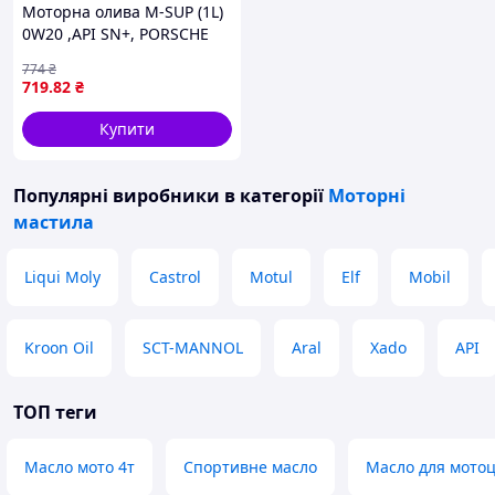
Моторна олива M-SUP (1L)
0W20 ,API SN+, PORSCHE
C20, VW 508.00, VW 509.00
774
₴
MOBIL 20151010R0S0
719
.82
₴
Купити
Популярні виробники
в категорії
Моторні
мастила
Liqui Moly
Castrol
Motul
Elf
Mobil
Kroon Oil
SCT-MANNOL
Aral
Xado
API
ТОП теги
Масло мото 4т
Спортивне масло
Масло для мотоц