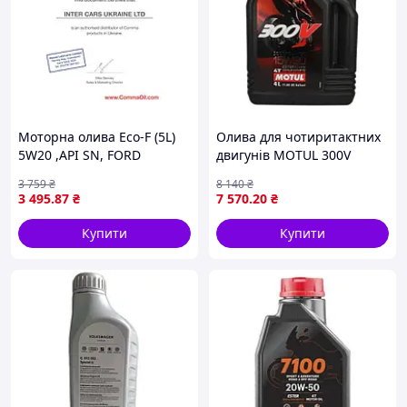
Моторна олива Eco-F (5L)
Олива для чотиритактних
5W20 ,API SN, FORD
двигунів MOTUL 300V
M2C925 A, FORD M2C925 B,
Factory Line 15W50 4л
3 759
₴
8 140
₴
FORD M2C948 B, JAGUAR
>JASO MA2 Синтетична
3 495
.87
₴
7 570
.20
₴
03.5004, LAND ROVER
естерове MOTU
03.5004 COMMA ECOF
Купити
Купити