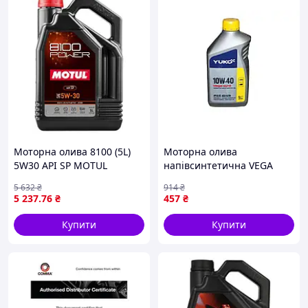
Моторна олива 8100 (5L)
Моторна олива
5W30 API SP MOTUL
напівсинтетична VEGA
SYNT 10W-40 для
5 632
₴
914
₴
бензинових і дизельних
5 237
.76
₴
457
₴
двигунів автомобілів і
мікроавтобусів
Купити
Купити