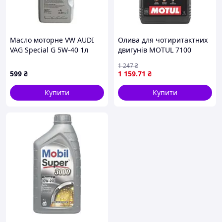
Масло моторне VW AUDI
Олива для чотиритактних
VAG Special G 5W-40 1л
двигунів MOTUL 7100
20W50 1л, API SN
1 247
₴
Синтетична естерове
599
₴
1 159
.71
₴
MOTUL
Купити
Купити