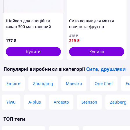
Шейкер для спецій та
Сито-кошик для миття
какао 300 мл сталевий
овочів та фруктів
Winco 164P5104B
29,5*21,5*6 см друшляк з
438
₴
нержавіючої сталі HP-19-
177
₴
219
₴
23-M
Купити
Купити
Популярні виробники
в категорії
Сита, друшляки
Empire
Zhongjing
Maestro
One Chef
E
Yiwu
A-plus
Ardesto
Stenson
Zauberg
ТОП теги