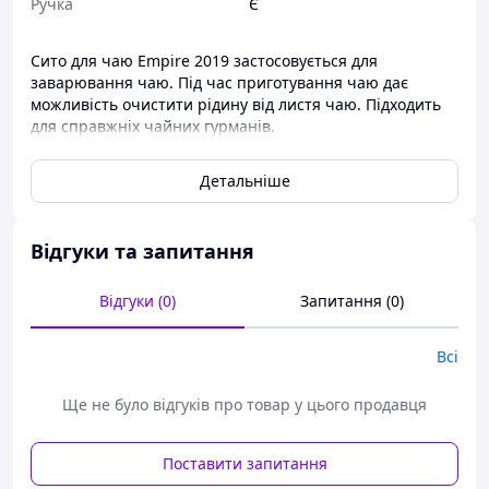
Ручка
Є
Сито для чаю Empire 2019 застосовується для
заварювання чаю. Під час приготування чаю дає
можливість очистити рідину від листя чаю. Підходить
для справжніх чайних гурманів.
Сито для чаю Empire виготовляється з неіржавкої сталі
Детальніше
з харчовим допуском, унаслідок чого метал не
окиснюється й під час приготування до чаю не
потрапляють жодні шкідливі речовини.
Відгуки та запитання
Сіта ви завжди можете придбати в нашому інтернет-
магазині allens.com.ua за найнижчими цінами.
Відгуки (0)
Запитання (0)
Всі
Ще не було відгуків про товар у цього продавця
Поставити запитання