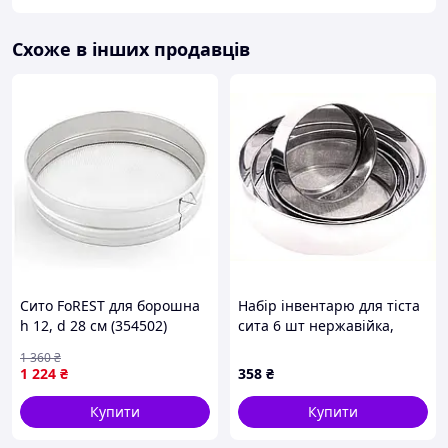
Схоже в інших продавців
Сито FoREST для борошна
Набір інвентарю для тіста
h 12, d 28 см (354502)
сита 6 шт нержавійка,
426P3615MA
1 360
₴
1 224
₴
358
₴
Купити
Купити