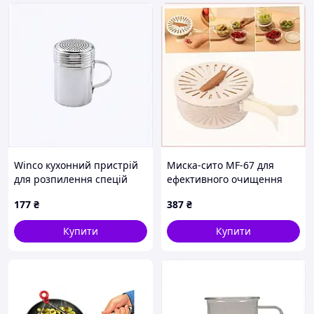
Winco кухонний пристрій
Миска-сито MF-67 для
для розпилення спецій
ефективного очищення
1AC645105
продуктів 7207B41X8
177
₴
387
₴
Купити
Купити