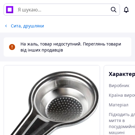
Сита, друшляки
На жаль, товар недоступний. Переглянь товари
від інших продавців
Характе
Виробник
Країна виро
Матеріал
Підходить д
миття в
посудомийн
машині