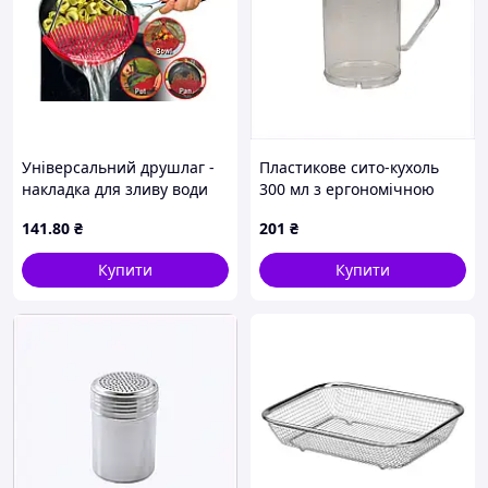
Універсальний друшлаг -
Пластикове сито-кухоль
накладка для зливу води
300 мл з ергономічною
BETTER STRAINER Друшляк
ручкою 16X4H5X103
141
.80
₴
201
₴
| сито | ситечко
Купити
Купити