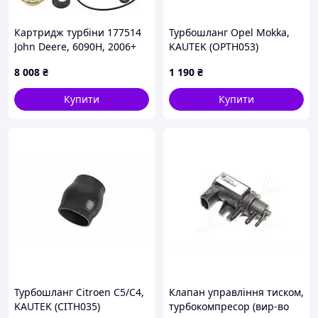
Картридж турбіни 177514
Турбошланг Opel Mokka,
John Deere, 6090H, 2006+
KAUTEK (OPTH053)
8 008
₴
1 190
₴
Купити
Купити
Турбошланг Citroen C5/C4,
Клапан управління тиском,
KAUTEK (CITH035)
турбокомпресор (вир-во