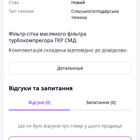
Стан
Новий
Тип техніки
Сільськогосподарська
техніка
Фільтр-сітка масляного фільтра
турбокомпресора ТКР СМД.
Комплектація складена відповідно до довідково-
технічних посібників та каталогів складальних
одиниць вузлів и агрегатів техніки. Надійна
Детальніше
упаковка ремкомплекта дозволяє зберігти
цілісність, якість та кількість комплектуючих.
Відгуки та запитання
Відгуки (0)
Запитання (0)
Ще не було відгуків про товар у цього продавця