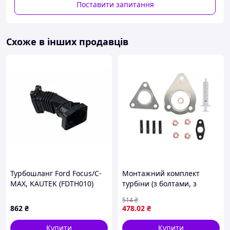
Поставити запитання
Схоже в інших продавців
Турбошланг Ford Focus/C-
Монтажний комплект
MAX, KAUTEK (FDTH010)
турбіни (з болтами, з
прокладками) (без
514
₴
шприця) AUDI A4 B5, A4
862
₴
478
.02
₴
B6, A4 B7, A6 C5, A6 C6,
FORD GALAXY I, SEAT
Купити
Купити