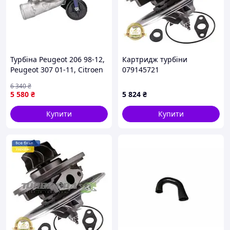
Турбіна Peugeot 206 98-12,
Картридж турбіни
Peugeot 307 01-11, Citroen
079145721
C5 01-08 53039700009
6 340
₴
(0375H9, 0375F2, 37500,
5 580
₴
5 824
₴
0375F1
Купити
Купити