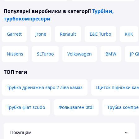
Популярні виробники
в категорії
Турбіни,
турбокомпресори
Garrett
Jrone
Renault
E&E Turbo
KKK
Nissens
SLTurbo
Volkswagen
BMW
JP 
ТОП теги
Трубка дренажна євро 2 ліва камаз
Щиток підніжки кам
Трубка фіат scudo
Фольцваген 0tdi
Трубка компре
Покупцям