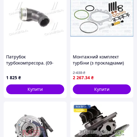
Патрубок
Монтажний комплект
турбокомпресора. (09-
турбіни (з прокладками)
0751)
VOLVO S60 II, S90 II, V40,
2 438
₴
V60 I, V60 II, V70 III, V90 II,
1 825
₴
2 267
.34
₴
XC40, XC60 I, XC90 II 2.0D
Купити
Купити