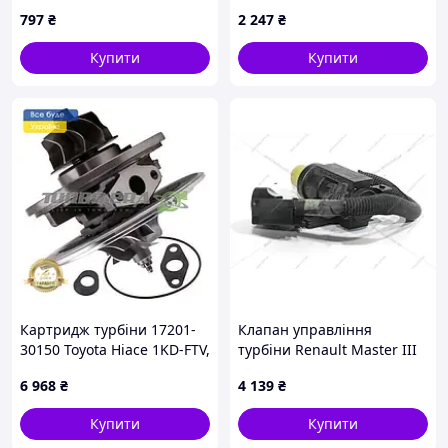
Pierburg). (7.00580.01.0)
797
₴
2 247
₴
Купити
Купити
Картридж турбіни 17201-
Клапан управління
30150 Toyota Hiace 1KD-FTV,
турбіни Renault Master III
2006-2015, 3.0L D4D
(14-) 2,3 dCi (149561858R)
6 968
₴
4 139
₴
Renault
Купити
Купити