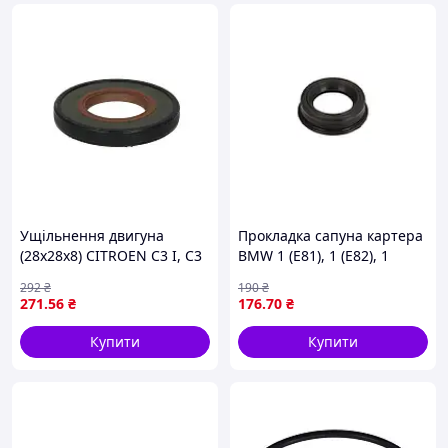
Ущільнення двигуна
Прокладка сапуна картера
(28x28x8) CITROEN C3 I, C3
BMW 1 (E81), 1 (E82), 1
II, C4 I, C4 PICASSO I, C5 I,
(E87), 1 (E88), 3 (E90), 3
292
₴
190
₴
C5 II, C8, C-ELYSEE, DS3,
(E91), 3 (E92), 3 (E93), 5
271
.56
₴
176
.70
₴
DS4, EVASION, JUMPY I,
(E60), 5 (E61), 5 (F10), 5
Купити
Купити