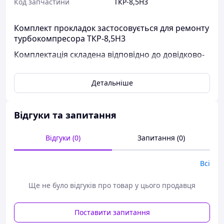
Код запчастини
ТКР-8,5Н3
Комплект прокладок застосовується для ремонту
турбокомпресора ТКР-8,5Н3
Комплектація складена відповідно до довідково-
технічних посібників та каталогів складальних
одиниць вузлів и агрегатів техніки. Надійна
Детальніше
упаковка ремкомплекта дозволяє зберігти
цілісність, якість та кількість комплектуючих.
Відгуки та запитання
Відгуки (0)
Запитання (0)
Всі
Ще не було відгуків про товар у цього продавця
Поставити запитання