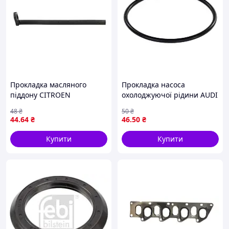
Прокладка масляного
Прокладка насоса
піддону CITROEN
охолоджуючої рідини AUDI
BERLINGO, BX, C15, C25,
100 C2, 100 C3, 100 C4, 80
48
₴
50
₴
EVASION, JUMPER I, JUMPER
B2, 80 B3, 80 B4, A6 C4,
44
.64
₴
46
.50
₴
II, JUMPY I, XANTIA, XM, ZX,
CABRIOLET B3, VW LT 28-35
PEUGEOT 205 I,
I, LT
Купити
Купити