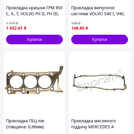
Прокладка кришки ГРМ RVI
Прокладка випускної
C, K, T, VOLVO FH II, FH III,
системи VOLVO S40 I, V40,
FM II, FM III, FMX II, FMX III
HYUNDAI LANTRA I, PONY,
1 777
₴
160
₴
D13A420-DXi13520 01.10-
PONY / EXCEL, S, SONATA II,
1 652
.61
₴
148
.80
₴
ELRING 278.080
MITSUBISHI CARISMA, COLT
II,
Купити
Купити
Прокладка ГБЦ лів
Прокладка масляного
(товщина: 0,66мм)
піддону MERCEDES A
CHRYSLER PACIFICA, DODGE
(V177), A (W176), A (W177), B