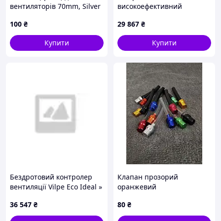
вентиляторів 70mm, Silver
високоефективний
горизонтальний
100
₴
29 867
₴
канальний фанкойл LP FP -
136
Купити
Купити
Бездротовий контролер
Клапан прозорий
вентиляції Vilpe Eco Ideal »
оранжевий
36 547
₴
80
₴