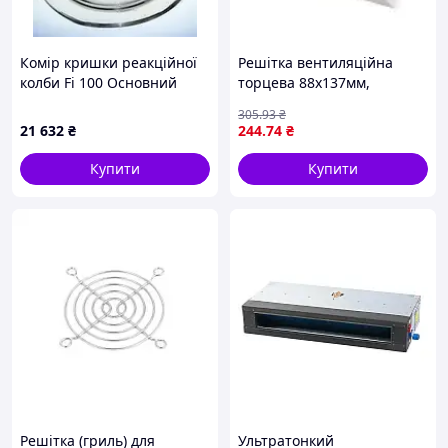
(096) 5678-302
Комір кришки реакційної
Решітка вентиляційна
колби Fi 100 Основний
торцева 88х137мм,
виріз 29/32, бічні з’єднання
роз'ємна, нахилені жалюзі,
305
.93
₴
-19/26,14/23 Розмір 142
фланець 55х110мм Air 61-
21 632
₴
244
.74
₴
275-2
Купити
Купити
Решітка (гриль) для
Ультратонкий