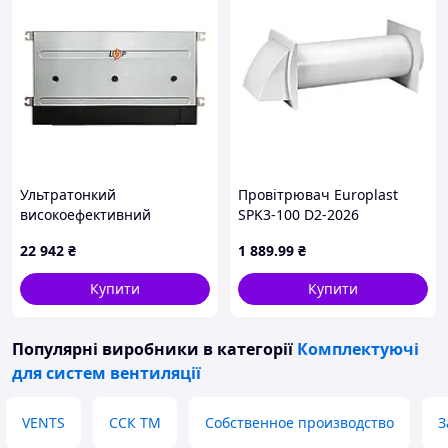
Ультратонкий
Провітрювач Europlast
високоефективний
SPK3-100 D2-2026
горизонтальний
22 942
₴
1 889
.99
₴
канальний канальний
фанкойл LP FP - 68
Купити
Купити
Популярні виробники
в категорії
Комплектуючі
для систем вентиляції
VENTS
ССК ТМ
Собственное производство
З