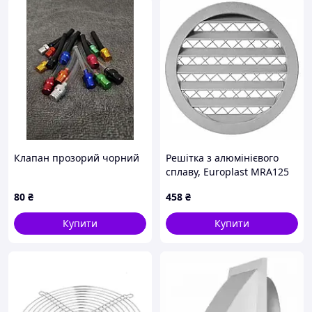
відносна вологість 80% (за Т = + 25 °C)
Вид кліматичного виконання: УЛХ 4.2
ГОСТ15150-69
Клапан прозорий чорний
Решітка з алюмінієвого
сплаву, Europlast MRA125
(Ø125mm)
80
₴
458
₴
Купити
Купити
Пристрій і принцип роботи Регулятор швидкості
Обертання Вентилятора на DIN-рейку:
Робота
Регулятора швидкості Обертання Вентилятора