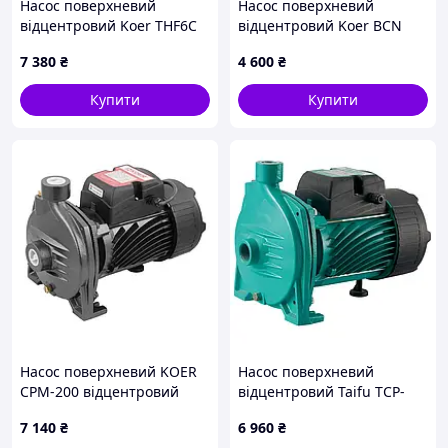
Насос поверхневий
Насос поверхневий
відцентровий Koer THF6С
відцентровий Koer BCN
(KP2887)
190-24-1,1 Н=24М,
7 380
₴
4 600
₴
Q=11,4кбМ, P=1100 Вт, 1
1/4"x1 1/4" (KP3252)
Купити
Купити
Насос поверхневий KOER
Насос поверхневий
CPM-200 відцентровий
відцентровий Taifu TCP-
Н=45М, Q=9,6кбМ, P=1500
200 Н=45М, Q=7,8кбМ,
7 140
₴
6 960
₴
Вт, 1"x1" (KP3258)
P=1500 Вт, 1x1 (TF0063)