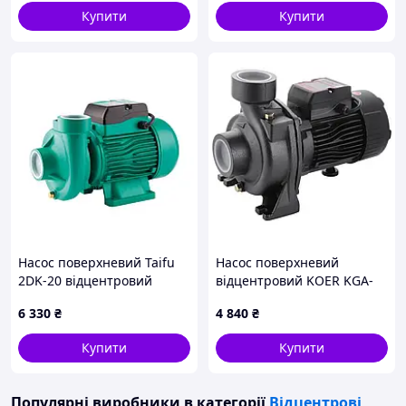
Купити
Купити
Насос поверхневий Taifu
Насос поверхневий
2DK-20 відцентровий
відцентровий KOER KGA-
Н=17М, Q=27кбМ,
1С (KP2656)
6 330
₴
4 840
₴
P=1500Вт, 2"x2" (TF3311)
Купити
Купити
Популярні виробники
в категорії
Відцентрові