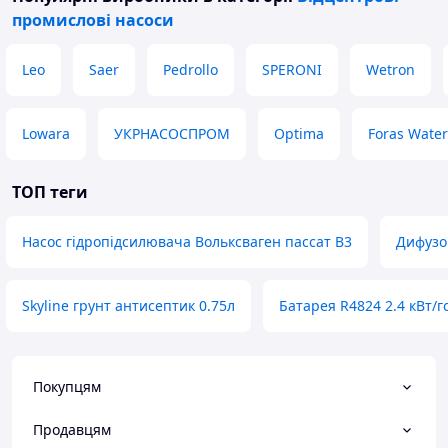
промислові насоси
Leo
Saer
Pedrollo
SPERONI
Wetron
Lowara
УКРНАСОСПРОМ
Optima
Foras Wate
ТОП теги
Насос гідропідсилювача Вольксваген пассат B3
Дифузо
Skyline грунт антисептик 0.75л
Батарея R4824 2.4 кВт/г
Покупцям
Продавцям