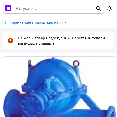
Відцентрові промислові насоси
На жаль, товар недоступний. Переглянь товари
від інших продавців