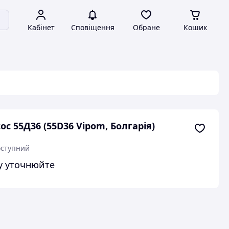
Кабінет
Сповіщення
Обране
Кошик
ос 55Д36 (55D36 Vipom, Болгарія)
ступний
у уточнюйте