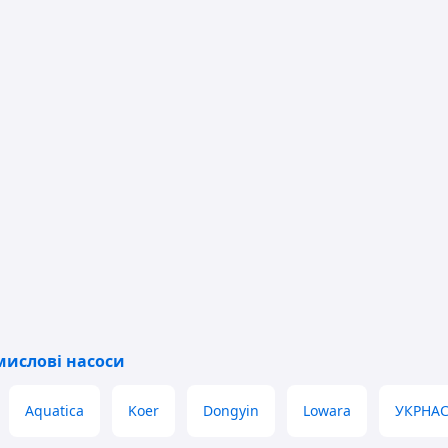
мислові насоси
Aquatica
Koer
Dongyin
Lowara
УКРНА