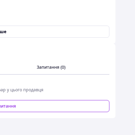
іше
 нейтральні речовини
,
Чиста вода
,
Харчові
ні речовини
,
Спирти
,
Вибухо-пожежо-небезпечні
ти
,
Морська вода
Запитання (0)
вар у цього продавця
рія)
питання