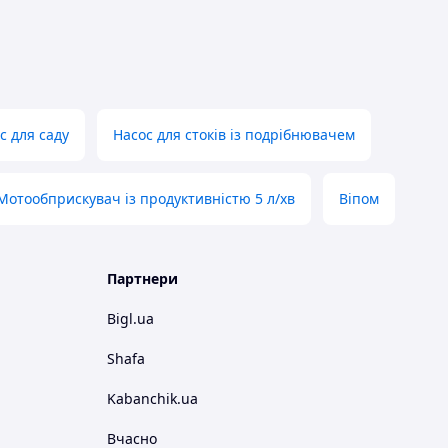
с для саду
Насос для стоків із подрібнювачем
Мотообприскувач із продуктивністю 5 л/хв
Віпом
Партнери
Bigl.ua
Shafa
Kabanchik.ua
Вчасно