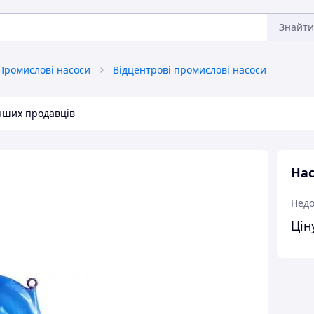
Знайти
Промислові насоси
Відцентрові промислові насоси
інших продавців
Нас
Недо
Цін