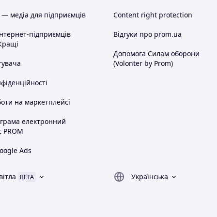
 — медіа для підприємців
Content right protection
інтернет-підприємців
Відгуки про prom.ua
Кращі
Допомога Силам оборони
тувача
(Volonter by Prom)
икації, насос виконаний з сальниковим ущільненням.
нфіденційності
оти на маркетплейсі
ограма електронний
ах изготовления:
с PROM
oogle Ads
вітла
Українська
BETA
а
нза