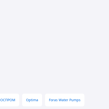
СОСПРОМ
Optima
Foras Water Pumps