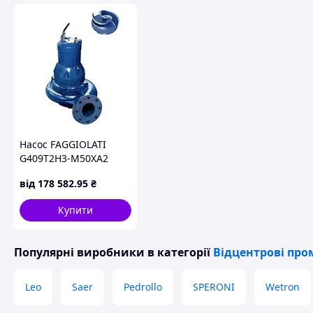
Насос FAGGIOLATI
G409T2H3-M50XA2
від
178 582
.95
₴
Купити
Популярні виробники
в категорії
Відцентрові про
Leo
Saer
Pedrollo
SPERONI
Wetron