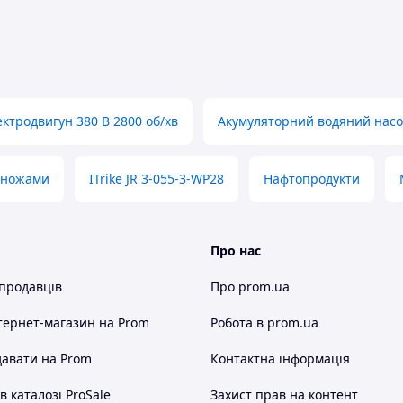
льце сальникове 5.Набивка сальникова 6.Втулка
льне 10.Конусна Втулка 11.Фланець сальниковий
ектродвигун 380 В 2800 об/хв
Акумуляторний водяний насо
ом рідини в робоче колесо виробництва Віпом,
турою не вище 80°С, ряду хімічно активних рідин,
о 25 сСт і щільністю до 888 кг/м3.
 ножами
ITrike JR 3-055-3-WP28
Нафтопродукти
щині по осі вала. Фланці всмоктуючого і
ін від корпусу в площині перпендикулярній
Про нас
оса від патUKRків і фундаменту. Розміри фланців
; ГОСТ 12815-80(1996) .
 продавців
Про prom.ua
нням вала.
тернет-магазин
на Prom
Робота в prom.ua
O 9906;1999 для води з температурою 20°С.
авати на Prom
Контактна інформація
 або двигуна внутрішнього згорання.
онньої входу:
 каталозі ProSale
Захист прав на контент