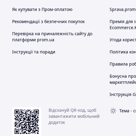
55D90А-ЧУ
Як купувати з Пром-оплатою
Sprava.prom
55 - номінальна подача (округлена, л/з)
Рекомендації з безпечних покупок
Премія для 
D - відцентровий одноступінчатий двостороннього входу
Ecommerce.
90 - загальний напір при номінальній подачі в м. ст. ст.
Перевірка на приналежність сайту до
платформи prom.ua
Угода корис
А(В,С) - варіант зі зменшеним діаметром робочого колеса
ЧУ - механічне ущільнення валу. При відсутності цієї інд
Інструкції та поради
Політика ко
Правила роб
Бонусна пр
Материал основных частей насоса при разных вариант
маркетплей
Корпус - чугун, углеродистая сталь
Інструкція G
Крышка – чугун, углеродистая сталь
Кольцо сальниковое - нержавеющая сталь, чугун, бронза
Відскануй QR-код, щоб
Тема
-
с
Фланец сальниковый - нержавеющая сталь, чугун, бронз
завантажити мобільний
додаток
Втулка конусная - нержавеющая сталь, чугун, бронза
Кольцо уплотнительное - нержавеющая сталь, чугун, бро