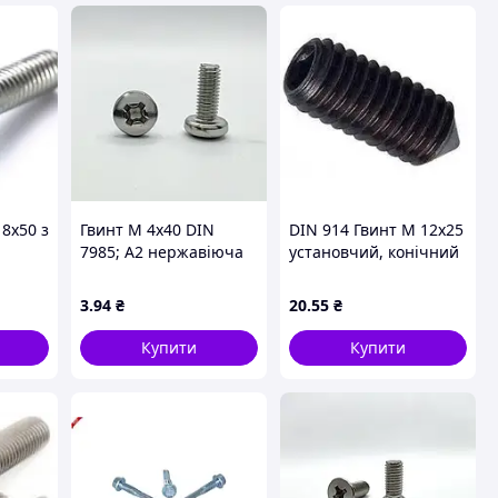
 8х50 з
Гвинт М 4х40 DIN
DIN 914 Гвинт М 12х25
7985; А2 нержавіюча
установчий, конічний
иком,
сталь
кінець, без покриття
,
3
.94
₴
20
.55
₴
Купити
Купити