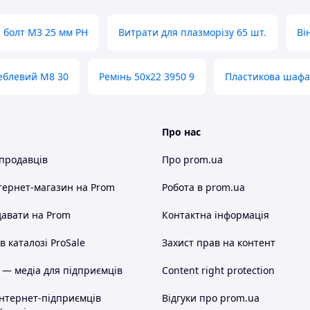
 болт M3 25 мм PH
Витрати для плазморізу 65 шт.
Ві
еблевий M8 30
Ремінь 50х22 3950 9
Пластикова шафа
Про нас
 продавців
Про prom.ua
тернет-магазин
на Prom
Робота в prom.ua
авати на Prom
Контактна інформація
 каталозі ProSale
Захист прав на контент
 — медіа для підприємців
Content right protection
інтернет-підприємців
Відгуки про prom.ua