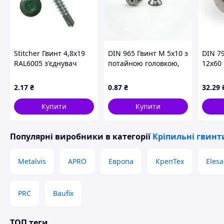
Stitcher Гвинт 4,8х19
DIN 965 Гвинт М 5х10 з
DIN 7
RAL6005 з'єднувач
потайною головкою,
12х60 
металевих листів до 1
клас міцності 4.8,
внутр.
мм
оцинкований
міцнос
2
.17
₴
0
.87
₴
32
.29
оцинк
Купити
Купити
Популярні виробники
в категорії
Кріпильні гвинт
Metalvis
APRO
Европа
КрепТех
Elesa
PRC
Baufix
ТОП теги