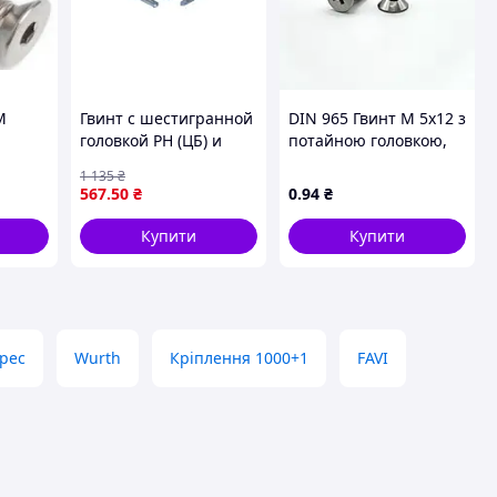
М
Гвинт с шестигранной
DIN 965 Гвинт М 5х12 з
головкой PH (ЦБ) и
потайною головкою,
ас
сверлом 12мм
клас міцності 4.8,
1 135
₴
9T75570-2N DIN 7504 K
оцинкований
567
.50
₴
0
.94
₴
(ЦБ) 5,5 х 70 100шт ТМ
КРЕПТЕХ для
Купити
Купити
надежного крепления
pec
Wurth
Кріплення 1000+1
FAVI