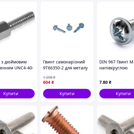
а з дюймовим
Гвинт самонарізний
DIN 967 Гвинт М
ленням UNC4-40-
9T66350-2 для металу
напівкруглою
10мм
шестигранний з
головкою з бурт
1 208
₴
свердлом покриття ЦБ
клас міцності 4.6
604
₴
7
.80
₴
6,3х50 100шт ТМ
оцинкований
КРЕПТЕХ
Купити
Купити
Купити