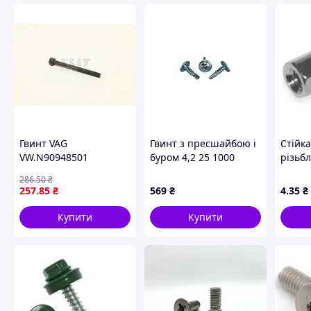
Гвинт VAG
Гвинт з пресшайбою і
Стійк
VW.N90948501
буром 4,2 25 1000
різьб
самонарізаючий
5мм+
286
.50
₴
10L4225-2TСН PH(ЦБ)
257
.85
₴
569
₴
4
.35
₴
ТМ КРЕПТЕХ
Купити
Купити