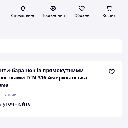
т
Сповіщення
Порівняння
Обране
Кошик
нти-барашок із прямокутними
юстками DIN 316 Американська
рма
ступний
у уточнюйте