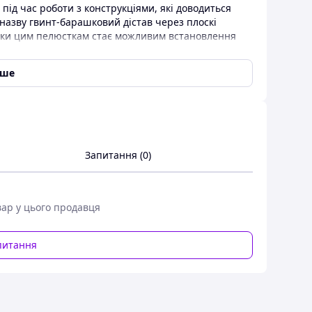
ід час роботи з конструкціями, які доводиться
назву гвинт-барашковий дістав через плоскі
дяки цим пелюсткам стає можливим встановлення
ту, за допомогою мануального передавання
є швидкість і зручність збирання, розбирання
іше
злів і деталей у сферах будівництва,
Для виробництва гвинта барашкового
із гальванічною оцинковкою, неіржавка сталь А2 і
упорна сталь, пластик, кольорові метали та сплави,
наноситься методами електрооцинкування або
Запитання (0)
вар у цього продавця
питання