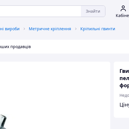
Знайти
Кабіне
ні вироби
Метричне кріплення
Кріпильні гвинти
інших продавців
Гви
пел
фо
Недо
Цін