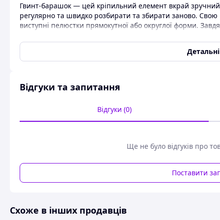
Гвинт-барашок — цей кріпильний елемент вкрай зручний п
регулярно та швидко розбирати та збирати заново. Свою 
виступні пелюстки прямокутної або округлої форми. Зав
гвинта без допомоги спеціального монтажного інструмен
крутного моменту через пелюстки гвинта, що й забезпечу
Детальн
конструкції.
Зазвичай гвинти баранчик використовують як кріплення ву
автопромисловості, вагонобудування й багатьох інших. 
Відгуки та запитання
використовуються всілякі матеріали: ковкий чавун, сталь 
А4, вуглецева сталь 4-го або 6-го класів міцності, кислото
як-от латунь і поліамід. Покриття на барашкові гвинти 
Відгуки (0)
жовтопасування.
Дивитися інші гвинти
Ще не було відгуків про то
Поставити за
Схоже в інших продавців