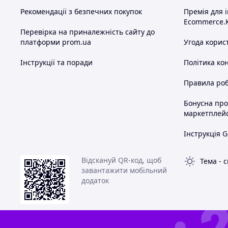
Рекомендації з безпечних покупок
Премія для 
Ecommerce.
Перевірка на приналежність сайту до
платформи prom.ua
Угода корис
Інструкції та поради
Політика ко
Правила роб
Бонусна пр
маркетплей
Інструкція G
Відскануй QR-код, щоб
Тема
-
с
завантажити мобільний
додаток