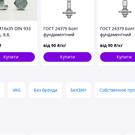
М16х35 DIN 933
ГОСТ 24379 Болт
ГОСТ 24379 Болт
. 8,8,
фундаментний
фундаментний
ований
складовий ТИП 3
складовий ТИП 
₴
від
90
₴/кг
від
90
₴/кг
виконання 1 М42
виконання 2 М4
Купити
Купити
Купити
VAG
Без бренда
БелЗАН
Собственное пр