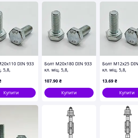
М20х110 DIN 933
Болт М20х180 DIN 933
Болт М12х25 DIN
. 5,8,
кл. міц. 5,8,
кл. міц. 5,8,
ований
оцинкований
оцинкований
₴
107
.90
₴
13
.69
₴
Купити
Купити
Купити