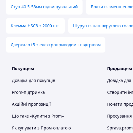
Ступ 40.5-58мм підвищувальний
Болти із зменшеною
Клемма HSC8 з 2000 шт.
Шуруп із напівкруглою голов
Дзеркало t5 з електроприводом і підігрівом
Покупцям
Продавцям
Довідка для покупців
Довідка для
Prom-підтримка
Створити ін
Акційні пропозиції
Почати прод
Що таке «Купити з Prom»
Просування в
Як купувати з Пром-оплатою
Sprava.prom