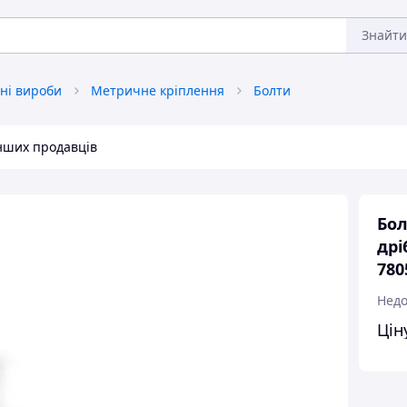
Знайти
ні вироби
Метричне кріплення
Болти
інших продавців
Бол
дрі
780
Недо
Цін