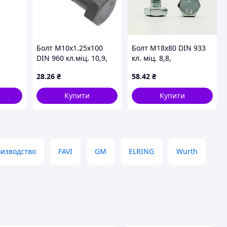
Болт М10х1.25х100
Болт М18х80 DIN 933
DIN 960 кл.міц. 10,9,
кл. міц. 8,8,
3
часткова різьба,
оцинкований
28
.26
₴
58
.42
₴
8
дрібний крок, без
покриття
Купити
Купити
оизводство
FAVI
GM
ELRING
Wurth