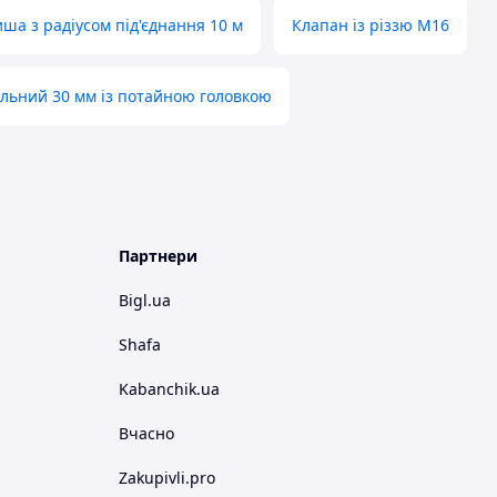
ша з радіусом під'єднання 10 м
Клапан із різзю М16
льний 30 мм із потайною головкою
Партнери
Bigl.ua
Shafa
Kabanchik.ua
Вчасно
Zakupivli.pro