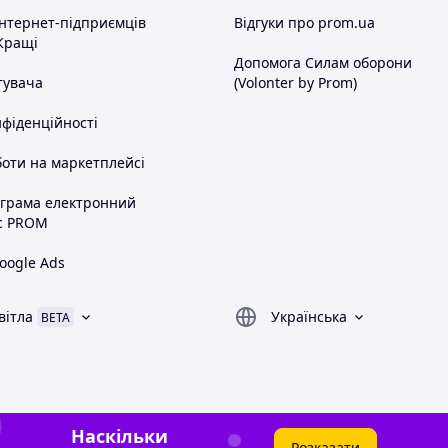
інтернет-підприємців
Відгуки про prom.ua
Кращі
Допомога Силам оборони
тувача
(Volonter by Prom)
нфіденційності
оти на маркетплейсі
ограма електронний
с PROM
oogle Ads
вітла
Українська
BETA
Наскільки
Розказати