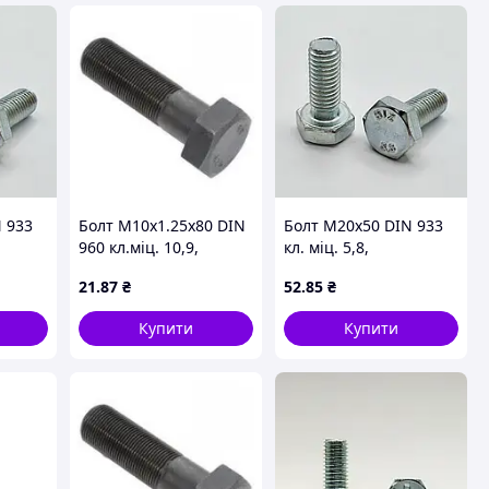
 933
Болт М10х1.25х80 DIN
Болт М20х50 DIN 933
960 кл.міц. 10,9,
кл. міц. 5,8,
часткова різьба,
оцинкований
21
.87
₴
52
.85
₴
дрібний крок, без
покриття
Купити
Купити