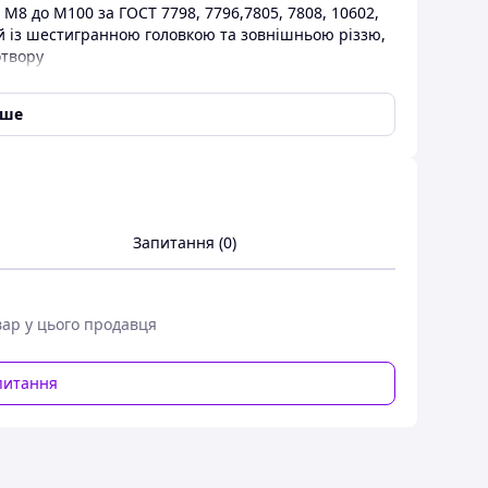
 М8 до М100 за ГОСТ 7798, 7796,7805, 7808, 10602,
й із шестигранною головкою та зовнішньою різзю,
отвору
іше
Запитання (0)
вар у цього продавця
питання