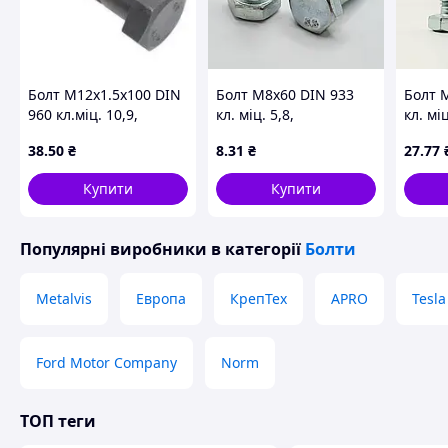
Болт М12х1.5х100 DIN
Болт М8х60 DIN 933
Болт 
960 кл.міц. 10,9,
кл. міц. 5,8,
кл. міц
часткова різьба,
оцинкований
оцинк
38
.50
₴
8
.31
₴
27
.77
дрібний крок, без
покриття
Купити
Купити
Популярні виробники
в категорії
Болти
Metalvis
Европа
КрепТех
APRO
Tesla
Ford Motor Company
Norm
ТОП теги