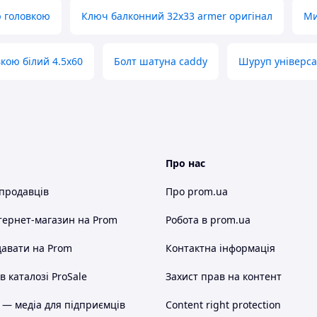
 головкою
Ключ балконний 32х33 armer оригінал
Ми
кою білий 4.5х60
Болт шатуна caddy
Шуруп універса
Про нас
 продавців
Про prom.ua
тернет-магазин
на Prom
Робота в prom.ua
авати на Prom
Контактна інформація
 каталозі ProSale
Захист прав на контент
 — медіа для підприємців
Content right protection