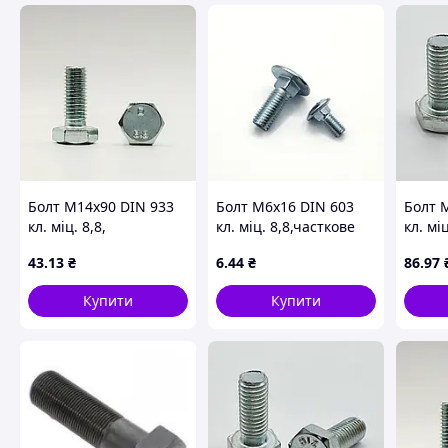
Болт М14х90 DIN 933
Болт М6х16 DIN 603
Болт 
кл. міц. 8,8,
кл. міц. 8,8,часткове
кл. міц
оцинкований
різьблення,
оцинк
43
.13
₴
6
.44
₴
86
.97
оцинкований
Купити
Купити