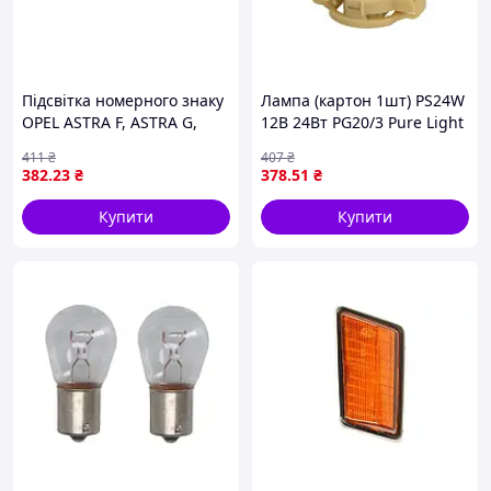
Підсвітка номерного знаку
Лампа (картон 1шт) PS24W
OPEL ASTRA F, ASTRA G,
12В 24Вт PG20/3 Pure Light
COMBO C, OMEGA A,
BOSCH 1 987 302 269
411
₴
407
₴
OMEGA B, SIGNUM, VECTRA
382
.23
₴
378
.51
₴
B, VECTRA C 09.86-10.10
BLIC
Купити
Купити