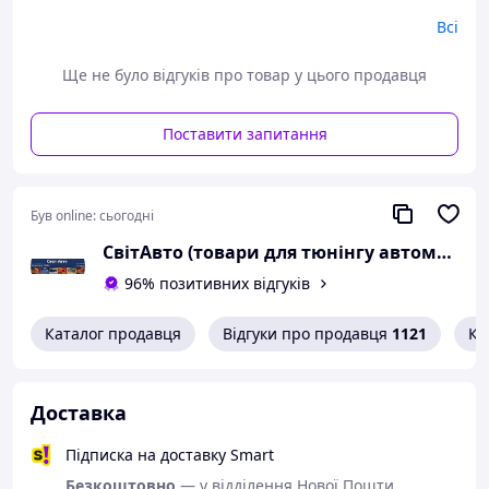
Всі
Ще не було відгуків про товар у цього продавця
Поставити запитання
Був online:
сьогодні
СвітАвто (товари для тюнінгу автомобілів ВАЗ)
96% позитивних відгуків
Каталог продавця
Відгуки про продавця
1121
Ко
Доставка
Підписка на доставку Smart
Безкоштовно
— у відділення Нової Пошти