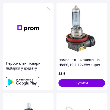
Лампа PULSO/галогенна
Персональні товарні
H8/PGJ19-1 12v35w super
підбірки у додатку
white/c/box
83
₴
Купити