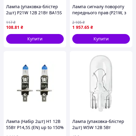
Лампа (упаковка-блістер
Лампа сигналу повороту
2шт) P21W 12В 21Вт BA15S
переднього прав (P21W, з
основна лампа Ultra Life
патроном лампочки)
117
₴
2 105
₴
OSRAM 7506ULT-2BL
MERCEDES LK/LN2 01.84-
108
.81
₴
1 957
.65
₴
12.98 HELLA 2BM 004 312-
061
Купити
Купити
Лампа (Набір 2шт) H1 12В
Лампа (упаковка-блістер
55Вт P14,5S (EN) up to 150%
2шт) W5W 12В 5Вт
greater brightness (EN) up
W21x9.5d NEOLUX NLX501-