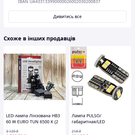
IBAN UA433133990000026002030200837
Дивитись все
Схоже в інших продавців
LED-лампа Лінзована HB3
Лампа PULSO/
60 W EURO TUN 6500 K (2
габаритная/LED
шт.) (9-36v 60w 10000lm
T10/CANBUS/6SMD-
3 139
₴
218
₴
6500K CANBUS 360°)
2835/12v/2.7W/290lm White