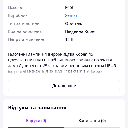
Цоколь
P45t
Виробник
Xenon
Тип запчастини
Оригінал
Країна виробник
Південна Корея
Напруга живлення
12 В
Галогенні лампи H4 виробництва Корея,45
цоколь,100/90 ватт із збільшеною тривалістю життя
ламп.Супер якість!З яскравим неоновим світлом.ЦЕ 45
(круглий) ЦОКОЛЬ ДЛЯ ВАЗ 2101-21011!У фарах
досягається повна імітація ксенону,дуже ефективна в
дорожніх умовах.Світ насичений білий з відтінками
Детальніше
блакитного - 6000 кельвінів.
Клас яскравості відповідає за встановлення у фари
останнього покоління.
Споживана потужність 100 Вт
.
Відгуки та запитання
Відгуки (0)
Запитання (0)