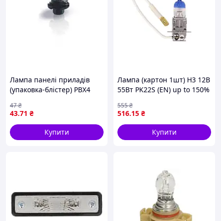
Лампа панелі приладів
Лампа (картон 1шт) H3 12В
(упаковка-блістер) PBX4
55Вт PK22S (EN) up to 150%
12В 1,5Вт Pure Light BOSCH
greater brightness, (EN) up
47
₴
555
₴
1 987 302 255
to 150m light beam, (EN) up
43
.71
₴
516
.15
₴
to 20% whiter light
Купити
Купити