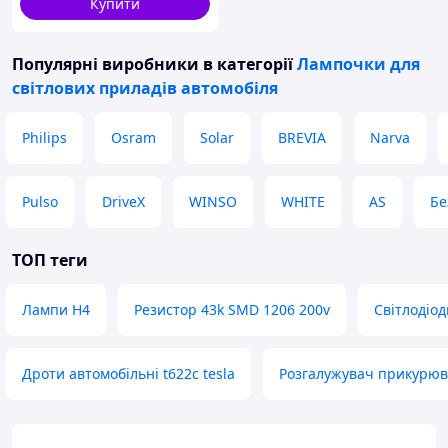
Купити
Популярні виробники
в категорії
Лампочки для
світлових приладів автомобіля
Philips
Osram
Solar
BREVIA
Narva
Pulso
DriveX
WINSO
WHITE
AS
Бе
ТОП теги
Лампи Н4
Резистор 43k SMD 1206 200v
Світлодіод
Дроти автомобільні t622c tesla
Розгалужувач прикурюва