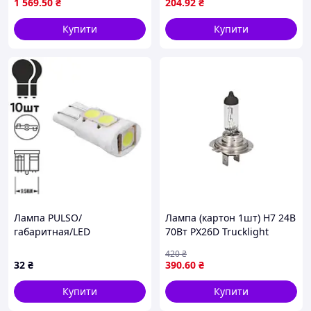
1 569
.50
₴
204
.92
₴
(LP-10290)
Купити
Купити
Лампа PULSO/
Лампа (картон 1шт) H7 24В
габаритная/LED
70Вт PX26D Trucklight
T10/W2.1x9.5d/W5W/5SMD-
Maxlife BOSCH 1 987 302
420
₴
5050
772
32
₴
390
.60
₴
CERAMIC/12v/0.5w/100lm
Купити
Купити