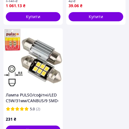
1 141
₴
42
₴
to 20% whiter light
02B
1 061
.13
₴
39
.06
₴
Купити
Купити
Лампа PULSO/софітні/LED
C5W/31мм/CANBUS/9 SMD-
2835/12v/2.9W/315lm White
5.0
(2)
231
₴