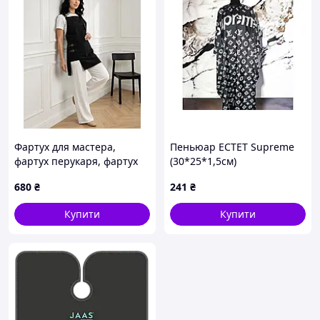
Фартух для мастера,
Пеньюар EСТЕТ Supreme
фартух перукаря, фартух
(30*25*1,5см)
для салонів краси Луна
680
₴
241
₴
Купити
Купити