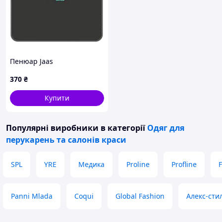
Пенюар Jaas
370
₴
Купити
Популярні виробники
в категорії
Одяг для
перукарень та салонів краси
SPL
YRE
Медика
Proline
Profline
F
Panni Mlada
Coqui
Global Fashion
Алекс-сти