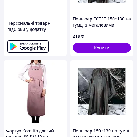
Пеньюар EСТЕТ 150*130 на
Персональні товарні
гумці з металевими
підбірки у додатку
гачками (30*25*1,5см)
219
₴
Купити
Фартух Komilfo довгий
Пеньюар 150*130 на гумці
(пудра), 68,5*112 см
з металевими гачками