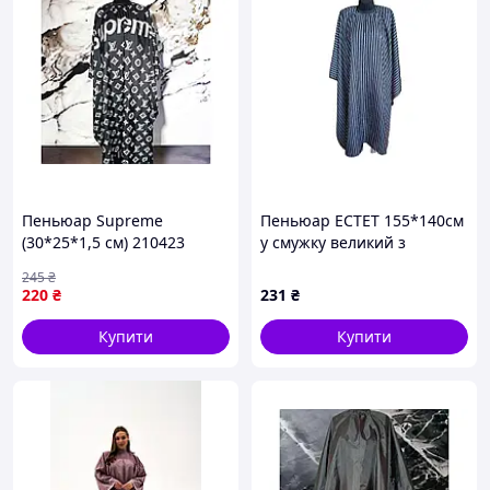
Пеньюар Supreme
Пеньюар EСТЕТ 155*140см
(30*25*1,5 см) 210423
у смужку великий з
ТМEСТЕТ
металевим гачком та
245
₴
широкою гумкою
220
₴
231
₴
(30*25*1,5см)
Купити
Купити