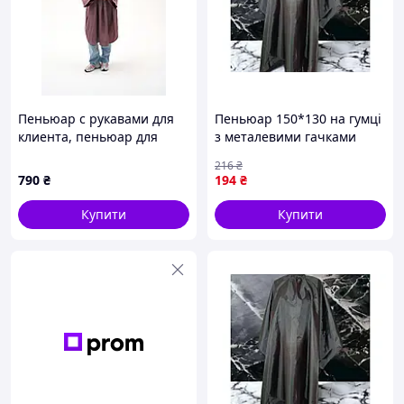
Пеньюар с рукавами для
Пеньюар 150*130 на гумці
клиента, пеньюар для
з металевими гачками
салонов красоты
(30*25*1,5см) 21234
216
₴
ТМEСТЕТ
790
₴
194
₴
Купити
Купити