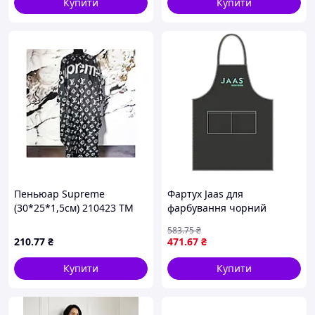
Купити
Купити
Пеньюар Supreme
Фартух Jaas для
(30*25*1,5см) 210423 ТМ
фарбування чорний
EСТЕТ
(950864)
583
.75
₴
210
.77
₴
471
.67
₴
Купити
Купити