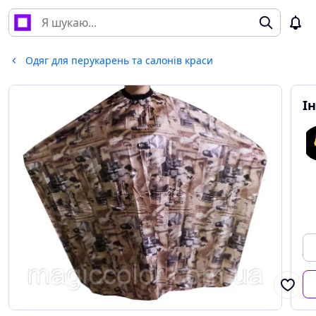
Одяг для перукарень та салонів краси
І