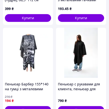
(30*25*1,5см) 21234 ТМ
399
₴
193
.45
₴
EСТЕТ
Купити
Купити
Пеньюар Барбер 155*140
Пеньюар с рукавами для
на гумці з металевими
клиента, пеньюар для
гачками (30*25*1,5см)
салонов красоты
216
₴
21237 ТМEСТЕТ
194
₴
790
₴