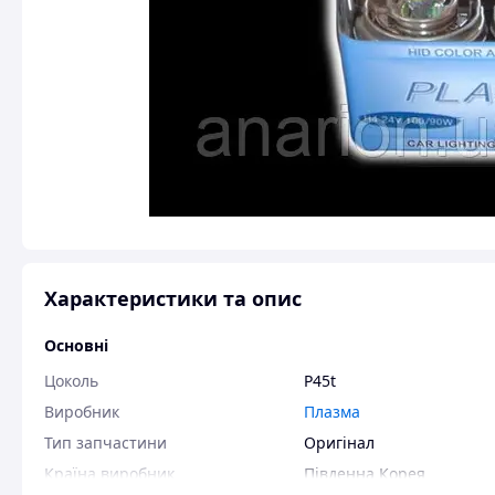
Характеристики та опис
Основні
Цоколь
P45t
Виробник
Плазма
Тип запчастини
Оригінал
Країна виробник
Південна Корея