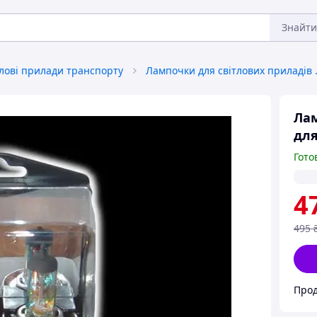
Знайти
тлові прилади транспорту
Лампочки дл
Лам
для
Гото
4
495