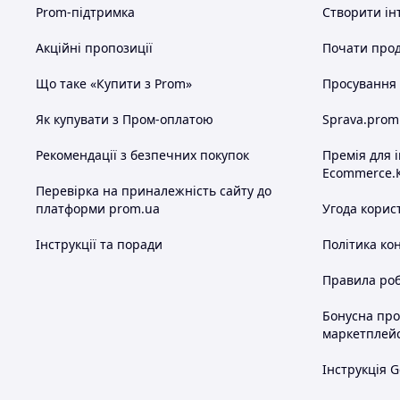
Prom-підтримка
Створити ін
Акційні пропозиції
Почати прод
Що таке «Купити з Prom»
Просування в
Як купувати з Пром-оплатою
Sprava.prom
Рекомендації з безпечних покупок
Премія для 
Ecommerce.
Перевірка на приналежність сайту до
платформи prom.ua
Угода корис
Інструкції та поради
Політика ко
Правила роб
Бонусна пр
маркетплей
Інструкція G