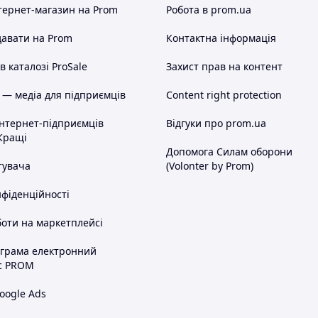
тернет-магазин
на Prom
Робота в prom.ua
авати на Prom
Контактна інформація
 каталозі ProSale
Захист прав на контент
 — медіа для підприємців
Content right protection
інтернет-підприємців
Відгуки про prom.ua
Кращі
Допомога Силам оборони
тувача
(Volonter by Prom)
нфіденційності
оти на маркетплейсі
ограма електронний
с PROM
oogle Ads