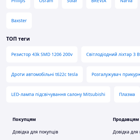
Philips
Osram
Solar
BREVIA
Narva
Baxster
ТОП теги
Резистор 43k SMD 1206 200v
Світлодіодний ліхтар 3 В
Дроти автомобільні t622c tesla
Розгалужувач прикурю
LED-лампа підсвічування салону Mitsubishi
Плазма
Покупцям
Продавцям
Довідка для покупців
Довідка для