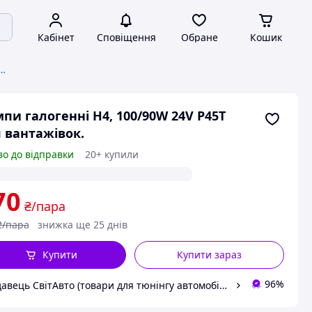
Кабінет
Сповіщення
Обране
Кошик
я світлових приладів автомобіля
пи галогенні H4, 100/90W 24V P45T
 вантажівок.
во до відправки
20+ купили
70
₴/пара
₴/пара
знижка ще 25 днів
Купити
Купити зараз
96%
Продавець СвітАвто (товари для тюнінгу автомобілів ВАЗ)