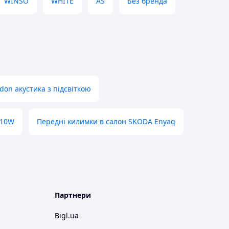
WINSO
WHITE
AS
Без бренда
don акустика з підсвіткою
 10W
Передні килимки в салон SKODA Enyaq
Партнери
Bigl.ua