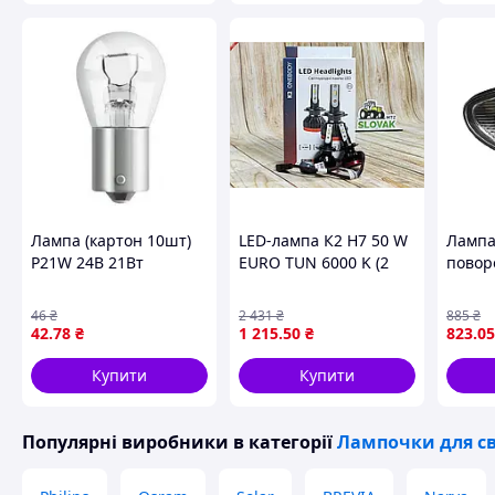
Лампа (картон 10шт)
LED-лампа К2 H7 50 W
Лампа
P21W 24В 21Вт
EURO TUN 6000 K (2
повор
NEOLUX NLX241
шт.) (9-18v 50w 8000lm
прав (
K10SZT
6000K)
BMW 3
46
₴
2 431
₴
885
₴
Універ
42
.78
₴
1 215
.50
₴
823
.05
TYC 18
Купити
Купити
Популярні виробники
в категорії
Лампочки для св