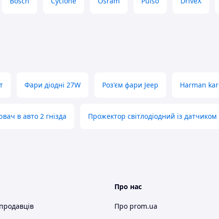
Bosch
Cyclone
Osram
Pulso
DriveX
т
Фари діодні 27W
Роз'єм фари Jeep
Harman kar
вач в авто 2 гнізда
Прожектор світлодіодний із датчиком
Про нас
 продавців
Про prom.ua