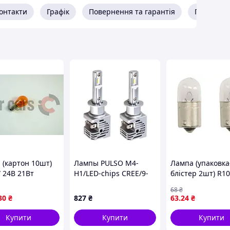
онтакти
Графік
Повернення та гарантія
Про прод
ці машин!
обливо гарні в дощовиту погоду.
 (картон 10шт)
Лампы PULSO M4-
Лампа (упаковка
 24В 21Вт
H1/LED-chips CREE/9-
блістер 2шт) R1
S основна лампа
32v/2x25w/4500Lm/6000K
10Вт BA15S осно
68
₴
life,
лампа Standard
30
₴
827
₴
63
.24
₴
анчевий PHILIPS
OSRAM 5008-2BL
MLCP
Купити
Купити
Купити