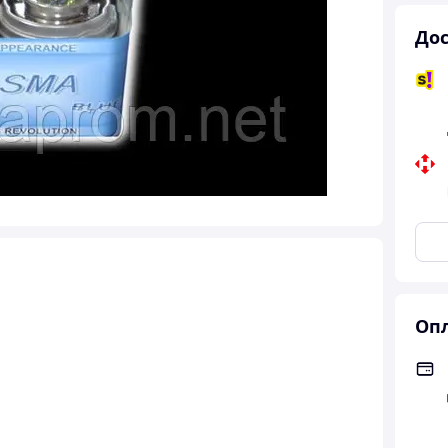
Дос
Опл