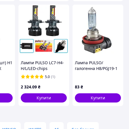
шт) H1
Лампи PULSO LC7-H4-
Лампа PULSO/
X
H/L/LED-chips
галогенна H8/PGJ19-1
Customized CSP/9-
12v35w super
5.0
(1)
30V/2*85W/20000Lm/6000k
white/c/box
2 324
.09
₴
83
₴
Купити
Купити