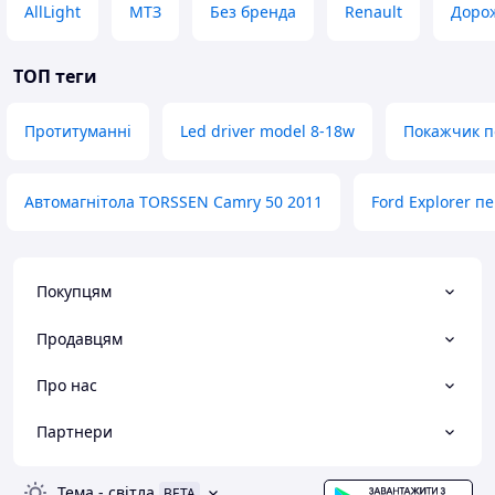
AllLight
МТЗ
Без бренда
Renault
Доро
ТОП теги
Протитуманні
Led driver model 8-18w
Покажчик п
Автомагнітола TORSSEN Camry 50 2011
Ford Explorer п
Покупцям
Продавцям
Про нас
Партнери
Тема
-
світла
BETA