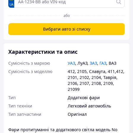
UA
або
Вибрати авто зі списку
Характеристики та опис
Сумісність з маркою
УАЗ
,
ЛуАЗ
,
ЗАЗ
,
ГАЗ
,
ВАЗ
Сумісність з моделлю
412
,
2105
,
Славута
,
411,412
,
2101
,
2102
,
2104
,
Таврія
,
2106
,
2107
,
2108
,
2109
,
21099
Тип
Додаткові фари
Тип техніки
Легковий автомобіль
Тип запчастини
Оригінал
Фари протитуманні та додаткового світла модель No