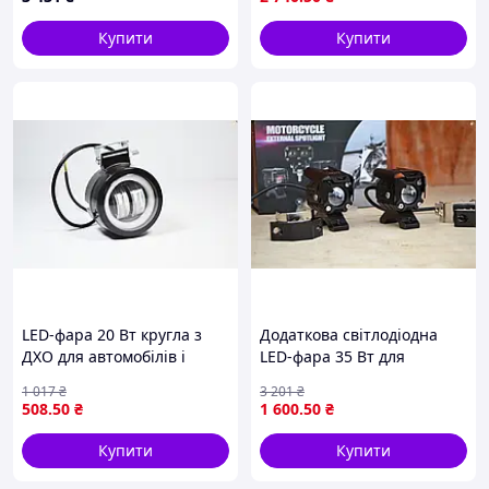
дорозі
Купити
Купити
LED-фара 20 Вт кругла з
Додаткова світлодіодна
ДХО для автомобілів і
LED-фара 35 Вт для
техніки чітке освітлення з
автомобілів два режими
1 017
₴
3 201
₴
функцією стробоскопа
світла дальній ближній
508
.50
₴
1 600
.50
₴
лінзована
Купити
Купити