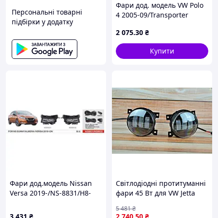
Фари дод. модель VW Polo
Персональні товарні
4 2005-09/Transporter
підбірки у додатку
T5/VW-269/9006-12V55W/
2 075
.30
₴
ел.проводка (00000056684)
Купити
Фари дод.модель Nissan
Світлодіодні протитуманні
Versa 2019-/NS-8831/H8-
фари 45 Вт для VW Jetta
12V35W/eл.проводка
жовте біле світло для
5 481
₴
(00000052275)
поліпшення видимості на
3 431
₴
2 740
.50
₴