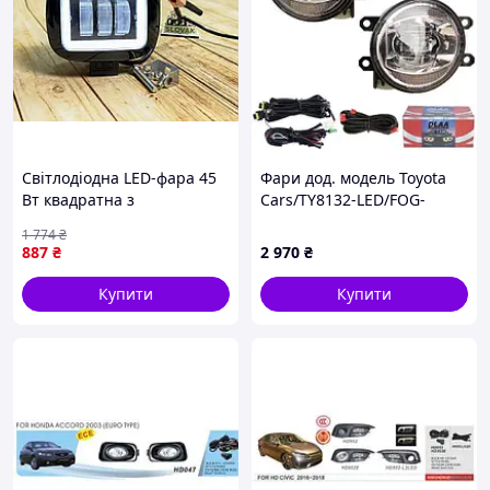
Світлодіодна LED-фара 45
Фари дод. модель Toyota
Вт квадратна з
Cars/TY8132-LED/FOG-
Ангельським оком для
12V9W900Lm+DRL-
1 774
₴
автомобілів і спецтехніки з
2W+Turn-2W/eл.проводка
887
₴
2 970
₴
чітким світлом
(00000053131)
Купити
Купити