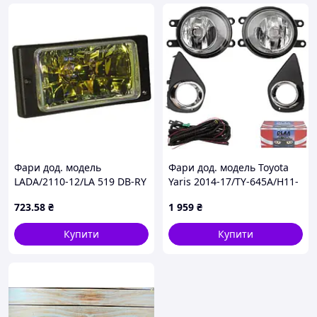
Фари дод. модель
Фари дод. модель Toyota
LADA/2110-12/LA 519 DB-RY
Yaris 2014-17/TY-645A/H11-
(00000009066)
12V55W/eл.проводка
723
.58
₴
1 959
₴
Купити
Купити