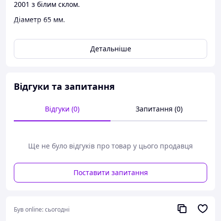
2001 з білим склом.
Діаметр 65 мм.
Перевага-малий,компактний розмір і якісний
корпус.Підійдуть як на легковий автомобіль, так і на
Детальніше
мопед або мотоцикл.
Лампи заводські Н3 на 55вт.Виповнені у 2 кольорах:
білий і синій.
Відгуки та запитання
Відгуки (0)
Запитання (0)
Ще не було відгуків про товар у цього продавця
Поставити запитання
Був online:
сьогодні