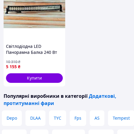
Світлодіодна LED
Панорамна Балка 240 Вт
80 світлодіодів для
10 310
₴
автомобілів і
5 155
₴
позашляховиків із
водонепроникністю IP67
Купити
Популярні виробники
в категорії
Додаткові,
протитуманні фари
Depo
DLAA
TYC
Fps
AS
Tempest