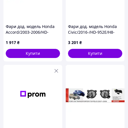
Фари дод. модель Honda
Фари дод. модель Honda
Accord/2003-2006/HD-
Civic/2016-/HD-952E/H8-
047/Euro Type/H11-12V55W/
12V35W/ел.проводка
1 917
₴
3 201
₴
ел.проводка
(00000048075)
Купити
Купити