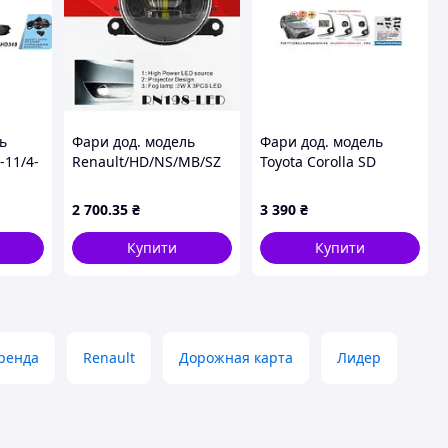
ь
Фари дод. модель
Фари дод. модель
-11/4-
Renault/HD/NS/MB/SZ
Toyota Corolla SD
.S
Cars/RN198-
2018-/TY-9377-L2Led-
W/
LED/12V10W900Lm
1/LED-
2 700
.35
₴
3 390
₴
(00000030343)
12V6W6W/Hакладки/DRL+T
ел.проводка
Купити
Купити
ренда
Renault
Дорожная карта
Лидер