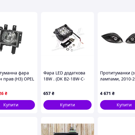
туманна фара
Фара LED додаткова
Протитуманки (з
н прав (H3) OPEL
18W . (DK B2-18W-C-
лампами, 2010-2
 H, ZAFIRA B
LED)
для Opel Corsa 
04.15 TYC 19-
26
₴
657
₴
4 671
₴
5-2
Купити
Купити
Купити