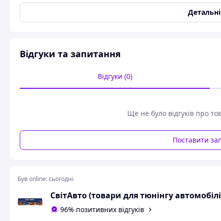
Тип запчастини
Оригінал
Детальн
Країна виробник
Гонконг
Стан
Новий
Користувальницькі характеристики
Відгуки та запитання
Колір
кристал
Відгуки (0)
Фари протитуманні та додаткового світла для вантажних а
кріплення металеві.
Додаткові фари дальнього світла (проме
термопластик.Креплення універсальне "п" подібна скоба з кріпл
Ще не було відгуків про то
Діаметр 165 мм.
Можливе встановлення КСЕНОНА
.
Поставити за
Схожі товари за характеристиками
Був online:
сьогодні
СвітАвто (товари для тюнінгу автомобілі
96% позитивних відгуків