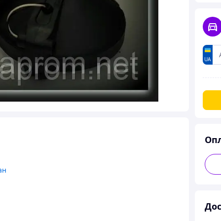
UA
Оп
ан
Дос