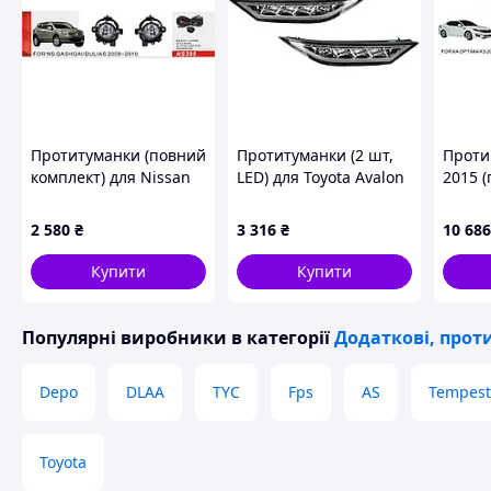
Протитуманки (повний
Протитуманки (2 шт,
Проти
комплект) для Nissan
LED) для Toyota Avalon
2015 (
Qashqai 2007-2010 рр
2018- рр
Kia O
2 580
₴
3 316
₴
10 686
Купити
Купити
Популярні виробники
в категорії
Додаткові, прот
Depo
DLAA
TYC
Fps
AS
Tempest
Toyota