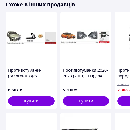
Схоже в інших продавців
Противотуманки
Противотуманки 2020-
Проти
(галогенні) для
2023 (2 шт, LED) для
перед
Hyundai Elantra (AD)
Nissan Maxima рр
ASTRA
2 482
₴
2015-2020 рр
03.04-
6 667
₴
5 306
₴
2 308
.
0925-0
Купити
Купити