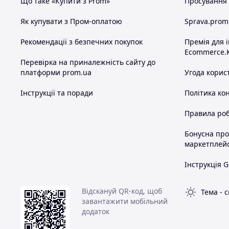
Що таке «Купити з Prom»
Просування в
Як купувати з Пром-оплатою
Sprava.prom
Рекомендації з безпечних покупок
Премія для 
Ecommerce.
Перевірка на приналежність сайту до
платформи prom.ua
Угода корис
Інструкції та поради
Політика ко
Правила роб
Бонусна пр
маркетплей
Інструкція G
Відскануй QR-код, щоб
Тема
-
с
завантажити мобільний
додаток