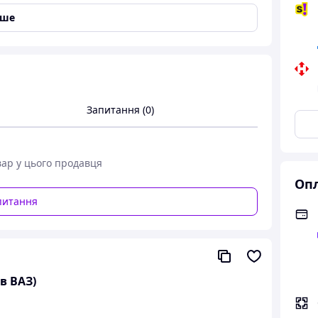
іше
Запитання (0)
втомобілів або автобусів. Модель No 1004
ні) з всепогодним кришталевим склом.Корпус
енням на один болт.
вар у цього продавця
Опл
питання
в ВАЗ)