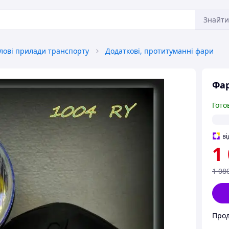
Знайти
тлові прилади транспорту
Додаткові, протитуманні фари
Фар
Гото
ві
1
1 08