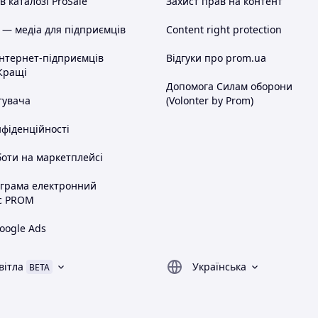
 каталозі ProSale
Захист прав на контент
 — медіа для підприємців
Content right protection
інтернет-підприємців
Відгуки про prom.ua
Кращі
Допомога Силам оборони
тувача
(Volonter by Prom)
нфіденційності
оти на маркетплейсі
ограма електронний
с PROM
oogle Ads
вітла
Українська
BETA