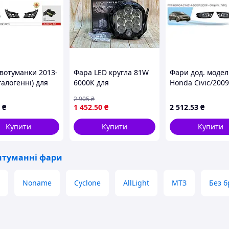
вотуманки 2013-
Фара LED кругла 81W
Фари дод. модел
галогенні) для
6000K для
Honda Civic/2009
ptima рр
позашляховиків і
door/HD-348W/U
2 905
₴
спецтехніки,
TYPE/H11-12V55
₴
1 452
.50
₴
2 512
.53
₴
потужний комбо світло
ел.проводка
з високим світловим
(00000003388)
Купити
Купити
Купити
потоком
итуманні фари
Noname
Cyclone
AllLight
МТЗ
Без б