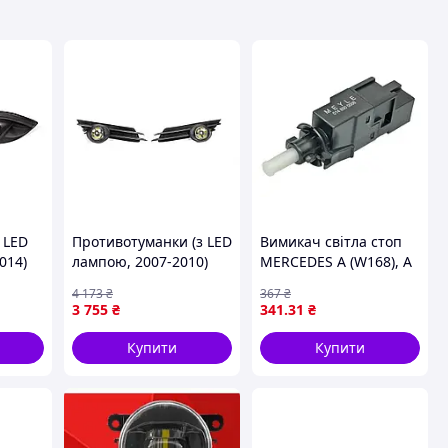
 LED
Противотуманки (з LED
Вимикач світла стоп
014)
лампою, 2007-2010)
MERCEDES A (W168), A
D рр
для Opel Corsa D рр
(W169), B SPORTS
4 173
₴
367
₴
TOURER (W245), C
3 755
₴
341
.31
₴
(CL203), C T-MODEL
(S203), C (W203), M
Купити
Купити
(W163), SPRINTER