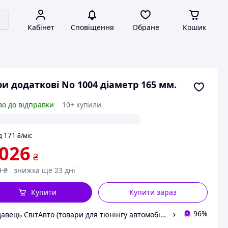
Кабінет
Сповіщення
Обране
Кошик
и додаткові No 1004 діаметр 165 мм.
во до відправки
10+ купили
171
д
₴
/міс
 026
₴
0
₴
знижка ще 23 дні
Купити
Купити зараз
96%
Продавець СвітАвто (товари для тюнінгу автомобілів ВАЗ)