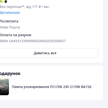
авця
Без переплат*, від 171 ₴ / міс.
Детальніше
Післяплата
Нова Пошта
Оплата на рахунок
IBAN UA433133990000026002030200837
Дивитись все
одарунок
Лампа розжарювання P21/5W 24V 21/5W BA15d