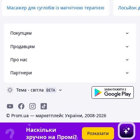
Масажер для суглобів із магнітною терапією
Лосьйон д
Покупцям
Продавцям
Про нас
Партнери
Тема
-
світла
BETA
© Prom.ua — маркетплейс України, 2008-2026
Наскільки
Розказати
зручно на Промі?