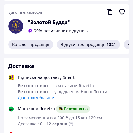
- Плечі.
- Руки.
Був online:
сьогодні
- Пальці.
"Золотой Будда"
99% позитивних відгуків
- Спина.
- Стегна.
Каталог продавця
Відгуки про продавця
1821
Ко
- Ноги.
- Ступні.
Доставка
Масаж мідним шкребком Гуаша:
- Добре впливає на людину на ментальному
Підписка на доставку Smart
рівні.
Безкоштовно
— в магазини Rozetka
- Стимулює і допомагає кровообігу в мозку,
Безкоштовно
— у відділення Нової Пошти
- Знімає втому,
Дізнатися більше
- Позбавляє від зморшок і в'ялості шкіри,
Магазини Rozetka
- Запобігає виникненню зморшок
Безкоштовно
.- Мідь володіє оздоровчим ефектом і
На замовлення від 200 ₴ до 15 кг і 120 см
омолоджуючими властивостями.
Доставка
10 - 12 серпня
- Лікування лімфовузлів.