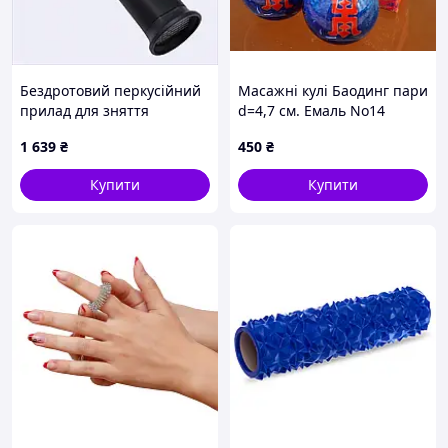
Бездротовий перкусійний
Масажні кулі Баодинг пари
прилад для зняття
d=4,7 см. Емаль No14
м'язових вузлів 8837C162X
1 639
₴
450
₴
Купити
Купити