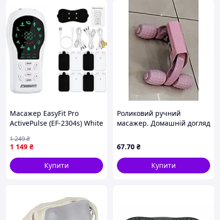
запити з будь-яких месенджерів:
Viber – 068-789-46-68
Tellegram –
https://t.me/+p18Dy8TXIR9iNjhi
Масажер EasyFit Pro
Роликовий ручний
ActivePulse (EF-2304s) White
масажер. Домашній догляд
+ Чохол
massager AND947 Лучшая
1 249
₴
цена
1 149
₴
67
.70
₴
Купити
Купити