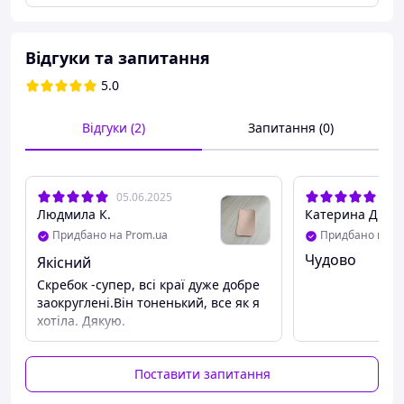
- Дуже зручний у використанні.
- Добре заокруглені краї, що дозволяє
працювати усіма сторонами.
Відгуки та запитання
-Глибоко пропрацьовує зону дії.
5.0
-Професійний інструмент.
-Для домашнього використання.
Відгуки (2)
Запитання (0)
Розміри
:
ширина max. ~ 6см.
05.06.2025
13.
Людмила К.
Катерина Д.
довжина max. ~ 9,5см,
Придбано на Prom.ua
Придбано на P
товщина max. ~ 0,2см.
Чудово
Якісний
вага
~100
г
Скребок -супер, всі краї дуже добре
заокруглені.Він тоненький, все як я
хотіла. Дякую.
Зони застосування:
- Обличчя.
Поставити запитання
- Шия.