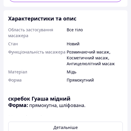
Характеристики та опис
Область застосування
Все тіло
масажера
Стан
Новий
Функціональність масажера
Розминаючий масаж
,
Косметичний масаж
,
Антицелюлітний масаж
Матеріал
Мідь
Форма
Прямокутний
скребок Гуаша мідний
Форма:
прямокутна, шліфована.
Матеріал:
мідь
999 гатунку.
Детальніше
Властивості: