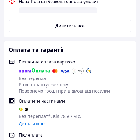
Нова Пошта (Безкоштовно за умови)
- Антицелюлітний масаж.
-Косметичний масаж.
- Профілактика та лікування застудних
захворювань.
Дивитись все
Зони застосування:
- Обличчя.
Оплата та гарантії
- Шия.
Безпечна оплата карткою
- Плечі.
Без переплат
Prom гарантує безпеку
-Руки.
Повернемо гроші при відмові від посилки
- Пальці.
Оплатити частинами
- Спина.
Без переплат*, від 78 ₴ / міс.
Детальніше
- Стегна.
- Ноги.
Післяплата