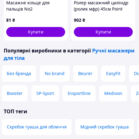
Масажне кільце для
Ролер масажний циліндр
пальців No2
(ролик мфр) 45см Point
Diamond Pattern SP-Sport
81
₴
902
₴
FI-0458 кольори в
асортименті
Купити
Купити
Популярні виробники
в категорії
Ручні масажери
для тіла
Без бренда
No brand
Beurer
EasyFit
Di
Booster
SP-Sport
Insportline
Medivon
Z
ТОП теги
Скребок гуаша для обличчя
Мідний скребок гуаша