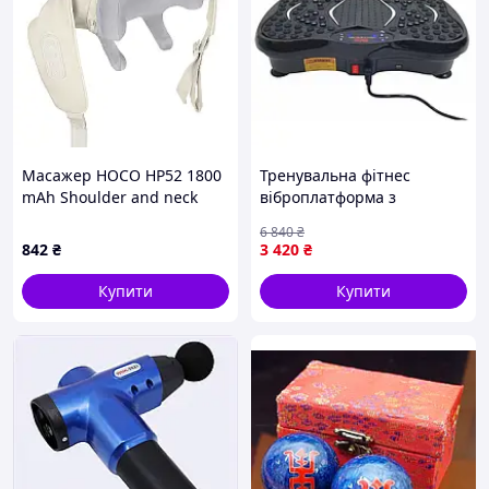
Масажер HOCO HP52 1800
Тренувальна фітнес
mAh Shoulder and neck
віброплатформа з
massager Beige .Shop#7.
Bluetooth пультом та
6 840
₴
еспандерами UN-98 NEW
842
₴
3 420
₴
Купити
Купити