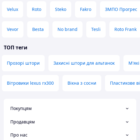
Також можна замовити виклик
замірювача після попереднього
Velux
Roto
Steko
Fakro
ЗМПО Прогрес
прорахунку та узгодження вартості
замовлення.
Vevor
Besta
No brand
Tesli
Roto Frank
ТОП теги
Прозорі штори
Захисні штори для альтанок
М'які
Вітровики lexus rx300
Вікна з сосни
Пластикове в
штора для альтанки ціна, захисні штори для альтанок,
штори для альтанок і веранд купити, прозорі пвх
штори для альтанки, штора для альтанки ціна Одеса,
Покупцям
захисні штори для альтанок і веранд купити Одеса
Продавцям
штори для альтанки; штори пвх для альтанки; штори
Про нас
для альтанок і веранд, штори пвх для альтанок купити,