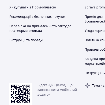
м'я
м'я
Як купувати з Пром-оплатою
Sprava.prom
м'я
м'я
Рекомендації з безпечних покупок
Премія для 
Ecommerce.
м'я
Перевірка на приналежність сайту до
м'я
платформи prom.ua
Угода корис
м'я
м'я
Інструкції та поради
Політика ко
м'я
м'я
Правила роб
м'я
де 
Бонусна пр
м'я
маркетплей
вир
Інструкція G
м'я
м'я
пр
Відскануй QR-код, щоб
Тема
-
с
про
завантажити мобільний
шт
додаток
пр
про