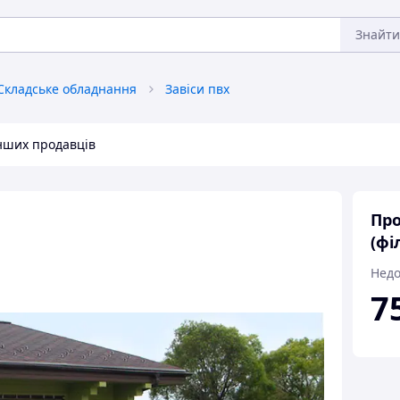
Знайти
Складське обладнання
Завіси пвх
інших продавців
Про
(фі
Недо
7