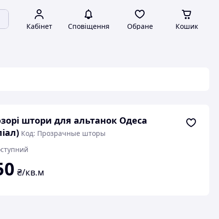
Кабінет
Сповіщення
Обране
Кошик
зорі штори для альтанок Одеса
ліал)
Код: Прозрачные шторы
ступний
50
₴/кв.м