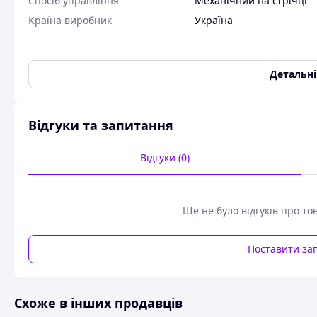
Спосіб управління
Механічний на стрічці
Країна виробник
Україна
Штори ПВХ для альтанки Київ
Детальн
Виробництво розташоване в Київ, Столичні шосе 30
+380972708319
sale@woo
Зателефонуйте нам viber
або пишіть
Штори ПВХ для альтанки Одеса. 750 грн/м2 під ключ — усі 
Відгуки та запитання
М'які вікна, штори з ПВХ, вуличні м'які про
наздрюють такі прозорі полотна.
, назива
Відгуки (0)
И
штори з ПВХ, силіконові штори з ПВХ. Для 
прозорі».
Про зовнішній вигляд
Ще не було відгуків про то
Щільний, м'який,
прозорий м
атеріал, вико
виробляючи м'які прозорі штори або вікна 
Поставити за
звичайного скла. Обрамлення навколо вікна
спеціальної кольорової однотонної акрило
Силіконові штори з ПВХ Ви можете замовити
Схоже в інших продавців