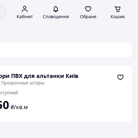
Кабінет
Сповіщення
Обране
Кошик
ри ПВХ для альтанки Київ
: Прозрачные шторы
ступний
50
₴/кв.м