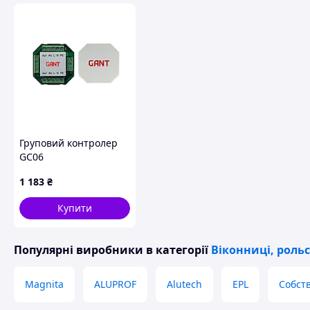
цього потрібно:
зателефонувати або написати консульт
прикласти фото:
+380972708319
,
sale@woo
консультант упродовж поточного робоч
вартість і термін виконання замовлення
Також можна замовити виклик замірювача п
узгодження вартості замовлення.
Груповий контролер
GC06
1 183
₴
Купити
Популярні виробники
в категорії
Віконниці, рольс
Magnita
ALUPROF
Alutech
EPL
Собст
штори для альтанки; штори пвх для альтанки; штори для а