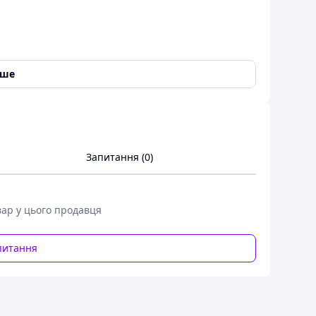
-
виробництво є в Києві!
іше
d-luxury.com
скоби, витратні матеріали входять у вартість!
зорі штори та вікна — дуже по-різному
ють також
захисні штори з ПВХ,
вуличні
Запитання (0)
когось це «Рулонні штори, штори
вар у цього продавця
ристовуваний ми,
для зовнішнього використання замість
питання
 або штори робимо зі щільної
вой ткани
 в будь-який регіон України. Для