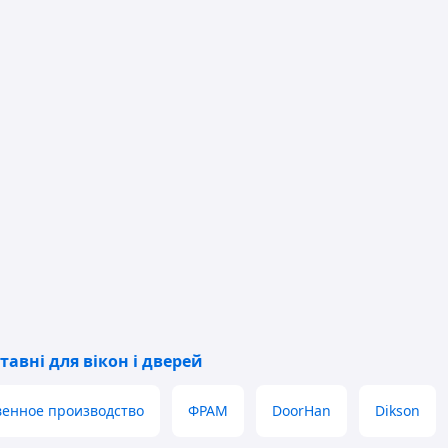
анту розміри та кількість, бажано
d-luxury.com
ого дня надасть відповідь про
ісля попереднього прорахунку та
тавні для вікон і дверей
венное производство
ФРАМ
DoorHan
Dikson
льтанок і веранд, штори пвх для альтанок купити,