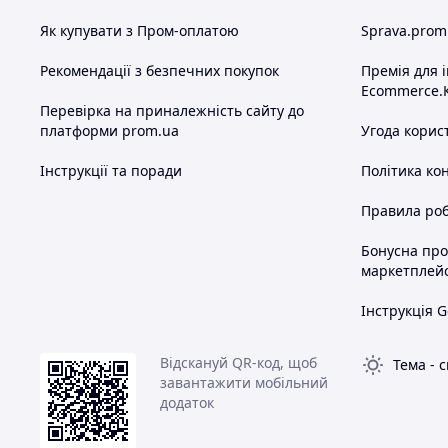
м'я
м'я
Як купувати з Пром-оплатою
Sprava.prom
м'я
м'я
Рекомендації з безпечних покупок
Премія для 
м'я
Ecommerce.
Перевірка на приналежність сайту до
м'я
платформи prom.ua
Угода корис
м'я
м'я
Інструкції та поради
Політика ко
м'я
де 
Правила роб
м'я
вир
Бонусна пр
м'я
маркетплей
м'я
пр
Інструкція G
про
шт
Відскануй QR-код, щоб
Тема
-
с
пр
завантажити мобільний
про
додаток
про
пр