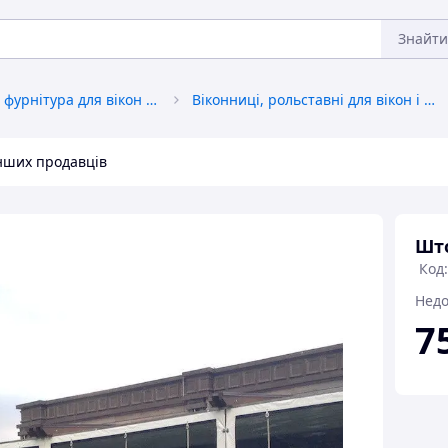
Знайти
Аксесуари та фурнітура для вікон і дверей
Віконниці, рольставні для вікон і дверей
інших продавців
Што
Код
Недо
7