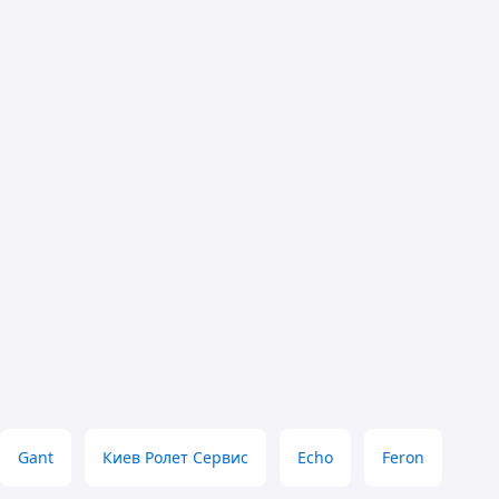
Gant
Киев Ролет Сервис
Echo
Feron