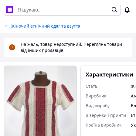
Жіночий етнічний одяг та взуття
На жаль, товар недоступний. Переглянь товари
від інших продавців
Характеристики
Стать
Жі
Виробник
Ам
Вид виробу
Бл
Візерунки і принти
Ет
Країна виробник
Ук