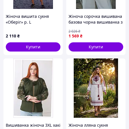
Жіноча вишита сукня
Жіноча сорочка вишивана
«Оберіг» р. L
базова чорна вишиванка з
широкими рукавами та
2 026
₴
червоною калиною базова
2 110
₴
1 569
₴
DBUY
Купити
Купити
Вишиванка жіноча 3XL хакі
Жіноча лляна сукня