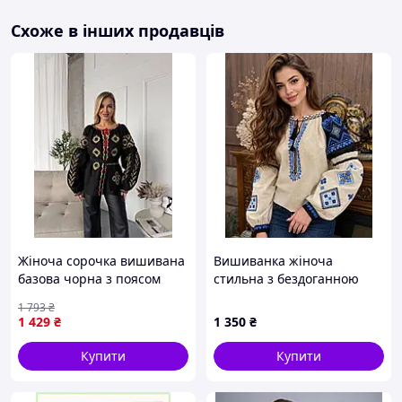
Розмір
Довжина
Ширина
Схоже в інших продавців
42
70 см
42 см
44
70 см
44 см
46
70 см
46 см
48
70 см
48 см
50
70 см
50 см
52
70 см
52 см
54
70 см
54 см
56(+50 грн)
70 см
56 см
58(+50 грн)
70 см
58 см
Жіноча сорочка вишивана
Вишиванка жіноча
базова чорна з поясом
стильна з бездоганною
60(+100 грн)
70 см
60 см
вишиванка з широкими
вишивкою
1 793
₴
рукавами та золотою
1 429
₴
1 350
₴
вишивкою Toyvoo
Купити
Купити