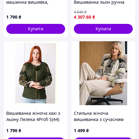
машинна вишивка,
Вишиванка льон ручна
86H13870C
вишивка хрестиком 42 44
4 840
₴
46 48 50 52 54 50
1 790
₴
4 307
.60
₴
Купити
Купити
Вишиванка жіноча хакі з
Стильна жіноча
льону Лелека 4Profi S(44)
вишиванка з сучасним
8M61B3873
дизайном
1 790
₴
1 499
₴