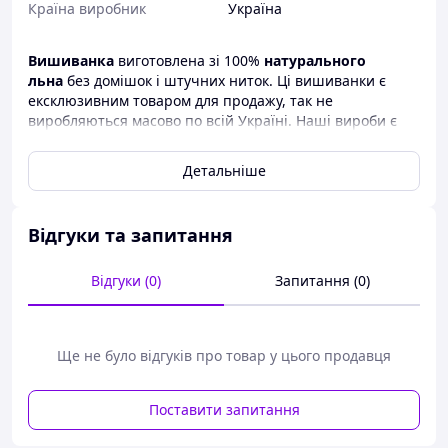
Країна виробник
Україна
Вишиванка
виготовлена зі 100%
натурального
льна
без домішок і штучних ниток. Ці вишиванки є
ексклюзивним товаром для продажу, так не
виробляються масово по всій Україні. Наші вироби є
свого роду ексклюзивом. Наші вишивки продаються
від
виробника
. Тому торгівлю відбувається як гуртом, так і
Детальніше
в роздріб.
Відгуки та запитання
Вишиванка виготовлена із 100% натурального льону
без жодних домішок і штучних ниток. Дані вишиванки
Відгуки (0)
Запитання (0)
являються екслюзивним товаром для продажу оскільки
не виготовляються масово по всій Україні, тому наші
вироби у своєму роду є ексклюзивом. Наші вишиванки
продаються від виробника. Тому торгівля відбувається
Ще не було відгуків про товар у цього продавця
як оптом, так і вроздріб
.
Поставити запитання
Таблиця розмірів