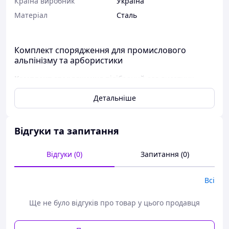
Країна виробник
Україна
Матеріал
Сталь
Комплект спорядження для промислового
альпінізму та арбористики
Комплект спорядження
підібраний для висотних
робіт, промислового альпінізму, арбористики та
Детальніше
завдань, де потрібні підйом, позиціонування,
страхування, переміщення по дереву й
контрольований спуск.
Відгуки та запитання
До набору входять основні елементи для роботи з
мотузкою та деревами: статична мотузка, система-
Відгуки (0)
Запитання (0)
бесідка, п’ять сталевих карабінів, затискачі, строп для
позиціонування, спусковий пристрій HALT і гаффи /
піки-дереволази. Такий комплект підійде фахівцям,
Всі
яким потрібен готовий набір без підбору кожного
елемента окремо.
Ще не було відгуків про товар у цього продавця
Що входить до комплекту