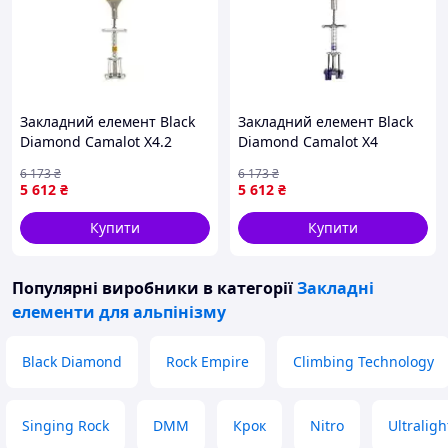
Закладний елемент Black
Закладний елемент Black
Diamond Camalot X4.2
Diamond Camalot X4
7936-VO
Offset0.4-0.5 7936-VO
6 173
₴
6 173
₴
5 612
₴
5 612
₴
Купити
Купити
Популярні виробники
в категорії
Закладні
елементи для альпінізму
Black Diamond
Rock Empire
Climbing Technology
Singing Rock
DMM
Крок
Nitro
Ultraligh