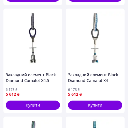
фіксації та спуску;
до комплекту входить 5 сталевих карабінів для
організації з’єднань;
кожен товар із комплекту можна переглянути
окремо за посиланнями вище.
Важливо:
перед використанням перевірте сумісність
елементів, стан спорядження та відповідність
комплекту вашим завданням. Роботи на висоті
потребують підготовки, досвіду та дотримання правил
безпеки.
Закладний елемент Black
Закладний елемент Black
Diamond Camalot X4.5
Diamond Camalot X4
7936-VO
Offset0.3-0.4 7936-VO
6 173
₴
6 173
₴
5 612
₴
5 612
₴
Купити
Купити