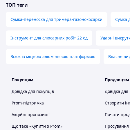
ТОП теги
Сумка-переноска для тримера-газонокосарки
Сумка д
Інструмент для слюсарних робіт 22 од
Ударні викрут
Візок із міцною алюмінієвою платформою
Власне ви
Покупцям
Продавцям
Довідка для покупців
Довідка для
Prom-підтримка
Створити ін
Акційні пропозиції
Почати прод
Що таке «Купити з Prom»
Просування в