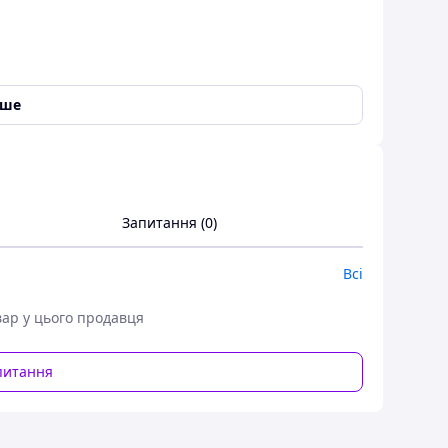
іше
ина ПВХ
Запитання (0)
Всі
ном в форме полукруга.
я защиты инструментов.
вар у цього продавця
ого обозрения содержимого.
ления на подъемное устройство и для
питання
 на страховочном поясе при помощи карабина
 1-го людини: страхувальний лямковий пояс,