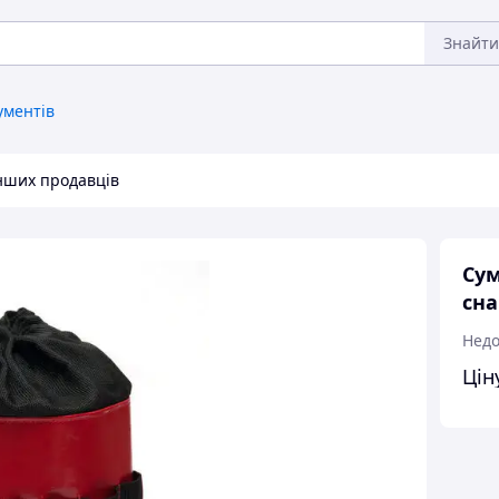
Знайти
ументів
інших продавців
Сум
сна
Недо
Цін