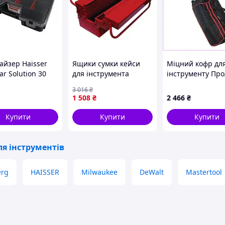
айзер Haisser
Ящики сумки кейси
Міцний кофр дл
r Solution 30
для інструмента
інструменту Пр
)
INTERTOOL, FBK
на підшипниках
3 016
₴
8C5XB02340
1 508
₴
2 466
₴
Купити
Купити
Купити
я інструментів
erg
HAISSER
Milwaukee
DeWalt
Mastertool