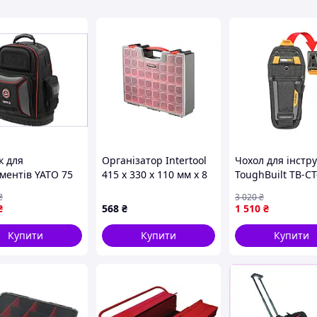
тування альпіністського та іншого спорядження,
ть.
к для
Організатор Intertool
Чохол для інстр
ументів YATO 75
415 x 330 x 110 мм x 8
ToughBuilt TB-C
ь із плечовими
літаків (BX-4034)
для надійного з
₴
3 020
₴
ями для роботи
та зручного
₴
568
₴
1 510
₴
ренесення
зберігання
нання
Купити
Купити
Купити