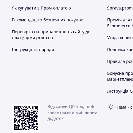
Як купувати з Пром-оплатою
Sprava.prom
Рекомендації з безпечних покупок
Премія для 
Ecommerce.
Перевірка на приналежність сайту до
платформи prom.ua
Угода корис
Інструкції та поради
Політика ко
Правила роб
Бонусна пр
маркетплей
Інструкція G
Відскануй QR-код, щоб
Тема
-
с
завантажити мобільний
додаток