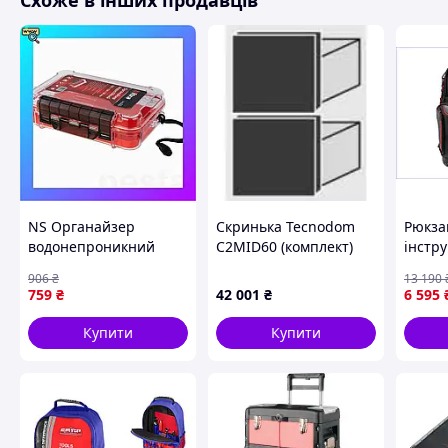
Схоже в інших продавців
стрічковий фал 12м, строп, карабіни
Сумка для амуніції сконструйована для зручного транспор
яке необхідно для виконання висотних робіт.
При розробці сумки враховані ергономіка і практичніс
NS Органайзер
Скринька Tecnodom
Рюкза
водонепроникний
C2MID60 (комплект)
інстр
250×150×68мм Mega
кишен
906
₴
13 190
Fit ULTRA (7417622)
ремен
759
₴
42 001
₴
6 595
Nes22/Q
та пе
облад
Купити
Купити