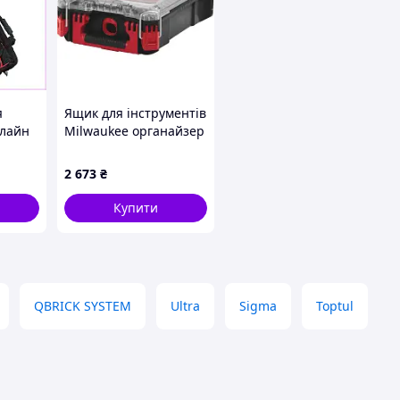
я
Ящик для інструментів
олайн
Milwaukee органайзер
,
компактний PACKOUT
380х250х120мм
2 673
₴
(4932464083)
Купити
QBRICK SYSTEM
Ultra
Sigma
Toptul