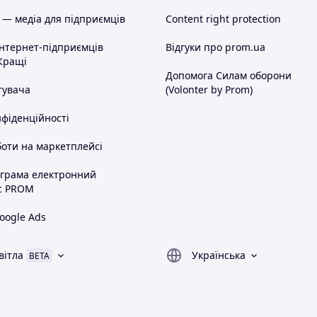
 — медіа для підприємців
Content right protection
інтернет-підприємців
Відгуки про prom.ua
Кращі
Допомога Силам оборони
тувача
(Volonter by Prom)
нфіденційності
оти на маркетплейсі
ограма електронний
с PROM
oogle Ads
вітла
Українська
BETA