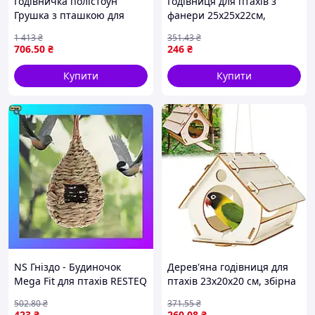
Годівничка полістоун
Годівниця для птахів з
Грушка з пташкою для
фанери 25х25х22см,
декору саду клумби тераси
Будиночок / Вулична
1 413
₴
351
.43
₴
стійка до погодних умов
годівниця для синичок /
706
.50
₴
246
₴
Підвісна годівниця для
пташок
Купити
Купити
NS Гніздо - Будиночок
Дерев'яна годівниця для
Mega Fit для птахів RESTEQ
птахів 23х20х20 см, збірна
із спеціального плетеного
з фанери / Вулична
502
.80
₴
371
.55
₴
волокна, годівниця для
годівниця підвісна для
423
₴
260
.08
₴