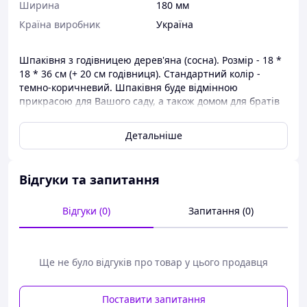
Ширина
180 мм
Країна виробник
Україна
Шпаківня з годівницею дерев'яна (сосна). Розмір - 18 *
18 * 36 см (+ 20 см годівниця). Стандартний колір -
темно-коричневий. Шпаківня буде відмінною
прикрасою для Вашого саду, а також домом для братів
наших менших :) Можливе фарбування в різні кольори,
нанесення логотипу під замовлення.
Детальніше
Виготовляємо дерев'яні шпаківні та годівниці, при
виготовленні використовуємо найкращі сорти
деревини. Можливо нанесення логотипу або тексту
Відгуки та запитання
методами "випалювання" і "друк" під замовлення.
Відгуки (0)
Запитання (0)
Ще не було відгуків про товар у цього продавця
Поставити запитання