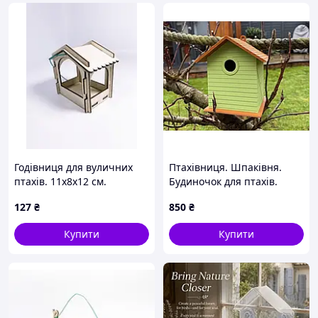
Годівниця для вуличних
Птахівниця. Шпаківня.
птахів. 11х8х12 см.
Будиночок для птахів.
Гніздівля для птахів.
127
₴
850
₴
Шпаківня для синиць.
Будиночок для синиць
Купити
Купити