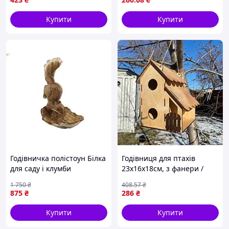
дики Nes22/Q
пташок
Купити
Купити
Годівничка полістоун Білка
Годівниця для птахів
для саду і клумби
23х16х18см, з фанери /
декоративна фігурка для
Підвісна шпаківня /
1 750
₴
408
.57
₴
птахів 13*14*19см
Двохрівнева годівниця для
875
₴
286
₴
птахів та білок
Купити
Купити