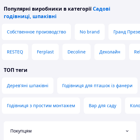
Популярні виробники
в категорії
Садові
годівниці, шпаківні
Собственное производство
No brand
Гранд През
RESTEQ
Ferplast
Decoline
Деколайн
Re
ТОП теги
Дерев'яні шпаківні
Годівниця для пташок із фанери
Годівниця з простим монтажем
Вар для саду
Коло
Покупцям