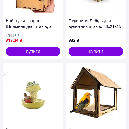
Набір для творчості
Годівниця Лебідь для
Шпаківня для птахів, з
вуличних птахів. 23х21х15
фанери / Будиночок
см.
454
.63
₴
годівниця для птахів /
318
.24
₴
332
₴
Вулична годівниця для
пташок
Купити
Купити