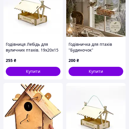
Годівниця Лебідь для
Годівничка для птахів
вуличних птахів. 19х20х15
"Будиночок"
см.
255
₴
200
₴
Купити
Купити