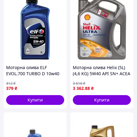
Моторна олива ELF
Моторна олива Helix (5L)
EVOL.700 TURBO D 10w40
(4,6 KG) 5W40 API SN+ ACEA
1л. (4353)
A3 B3 B4 BMW LL-01
412
₴
3 616
₴
CHRYSLER MS-10725 CHRY
379
₴
3 362
.88
₴
Купити
Купити