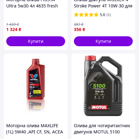
Ultra 5w30 4л 4635 fresh
Stroke Power 4T 10W-30 для
мототехніки 1л
5.0
(6)
1 439
₴
387
₴
1 324
₴
356
₴
Купити
Купити
Моторна олива MAXLIFE
Олива для чотиритактних
(1L) 5W40 ,API CF, SN, ACEA
двигунів MOTUL 5100
A3, B4, MB 229.1, MB 229.3,
10W40 4л, API SM