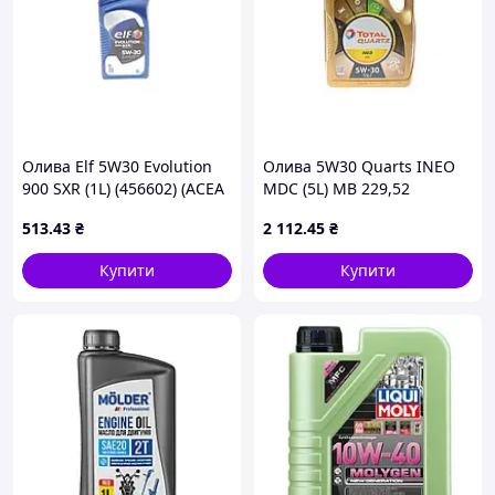
Олива Elf 5W30 Evolution
Олива 5W30 Quarts INEO
900 SXR (1L) (456602) (ACEA
MDC (5L) MB 229,52
A5/B5/API SM/CF/RN
(199608) TOTAL 214031
513
.43
₴
2 112
.45
₴
0700/RN 0710)
UA61
Купити
Купити