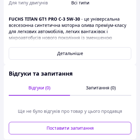
Для типу двигунів
Всі типи
FUCHS TITAN GT1 PRO C-3 5W-30
- це універсальна
всесезонна синтетична моторна олива преміум-класу
для легкових автомобілів, легких вантажівок і
мікроавтобусів нового покоління із зменшеною
витратою палива, низькою токсичністю вихлопу і
збільшеними сервісними інтервалами. Відповідно до
Детальніше
сервісної книги автомобіля інтервал заміни оливи може
бути більше 15000 кілометрів. Продукт розроблений на
основі найсучаснішої XTL технології, максимально
Відгуки та запитання
полегшує холодний пуск двигуна.
FUCHS TITAN GT1 PRO
C-3 5W-30
розроблялося спеціально для двигунів
легкових автомобілів німецького виробництва,
Відгуки (0)
Запитання (0)
оснащених новітніми каталітичними системами
фільтрації відпрацьованих газів, і має знижений вміст
сірки і фосфору, а також низьку зольність згідно з
Ще не було відгуків про товар у цього продавця
останніми вимогами автовиробників.
Поставити запитання
Купити сертифіковану офіційну оливу Фукс Титан Ви
можете на нашому сайті. Оливи Fuchs завжди