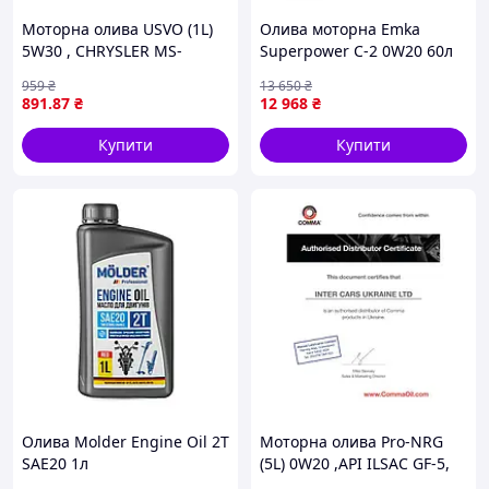
Моторна олива USVO (1L)
Олива моторна Emka
5W30 , CHRYSLER MS-
Superpower C-2 0W20 60л
13340, CHRYSLER MS-6395,
959
₴
13 650
₴
DEXOS1 GEN3, FIAT 9.55535
891
.87
₴
12 968
₴
CR1, FORD M2C929 A, FORD
M2C946 A,
Купити
Купити
Олива Molder Engine Oil 2T
Моторна олива Pro-NRG
SAE20 1л
(5L) 0W20 ,API ILSAC GF-5,
SN, CHRYSLER MS-6395,