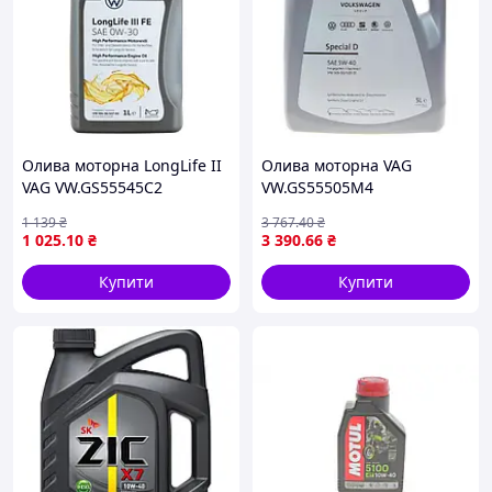
скорочує час прогріву.
Специфікації:
ACEA C3
API SN
Допуски виробників автомобілів:
BMW LONGLIFE-04
Олива моторна LongLife II
Олива моторна VAG
MB-APPROVAL 229.51
VAG VW.GS55545C2
VW.GS55505M4
PORSCHE C30
1 139
₴
3 767
.40
₴
VW 504 00/507 00
1 025
.10
₴
3 390
.66
₴
Рекомендації Fuchs:
Купити
Купити
CHRYSLER MS-11106
FIAT 9.55535-S3
MB 229.52