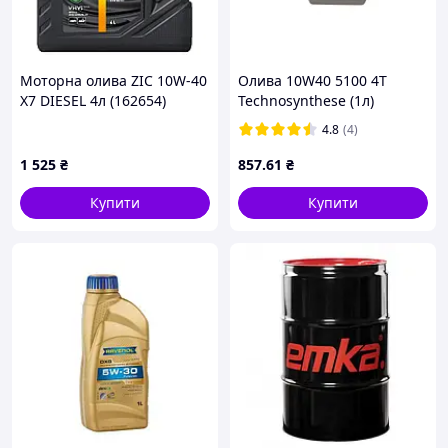
Моторна олива ZIC 10W-40
Олива 10W40 5100 4T
X7 DIESEL 4л (162654)
Technosynthese (1л)
(u715277)
(104066) MOTUL 836511
4.8
(4)
(opt-om)
1 525
₴
857
.61
₴
Купити
Купити