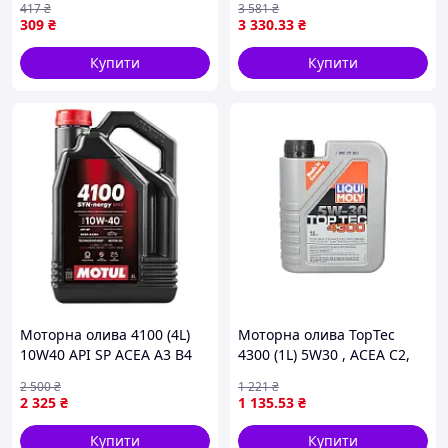
417
₴
3 581
₴
DEXOS1 GEN2, GM 4718M,
309
₴
3 330
.33
₴
GM 6094M COMMA ProNRG
Купити
Купити
Моторна олива 4100 (4L)
Моторна олива TopTec
10W40 API SP ACEA A3 B4
4300 (1L) 5W30 , ACEA C2,
MB 229.3 PSA B71 2300
C3, CITROEN B71 2290, FIAT
2 500
₴
1 221
₴
RENAULT RN 0700 RENAULT
9.55535 S1, HONDA,
2 325
₴
1 135
.53
₴
HYUNDAI, KIA, MB 226.52,
MB 229.31,
Купити
Купити