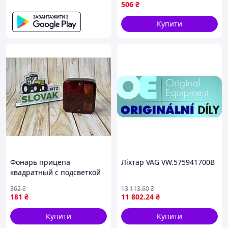
прицепов комбайнов с
506
₴
функциями габаритов
стоп-сигнала
Купити
Фонарь прицепа
Ліхтар VAG VW.575941700B
квадратный с подсветкой
для автомобилей и
362
₴
13 113
.60
₴
прицепов стоп-сигнал
181
₴
11 802
.24
₴
указатель поворота
Купити
Купити