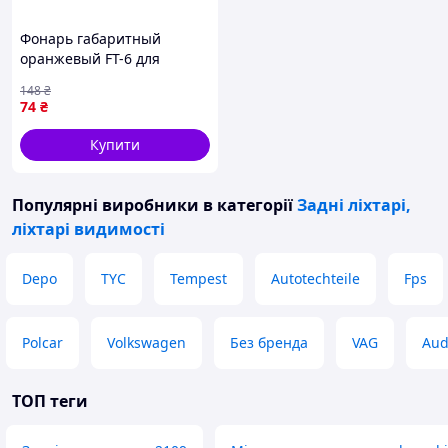
Фонарь габаритный
оранжевый FT-6 для
грузовых автомобилей и
148
₴
прицепов сигнализация
74
₴
безопасности ночью
Купити
Популярні виробники
в категорії
Задні ліхтарі,
ліхтарі видимості
Depo
TYC
Tempest
Autotechteile
Fps
Polcar
Volkswagen
Без бренда
VAG
Aud
ТОП теги