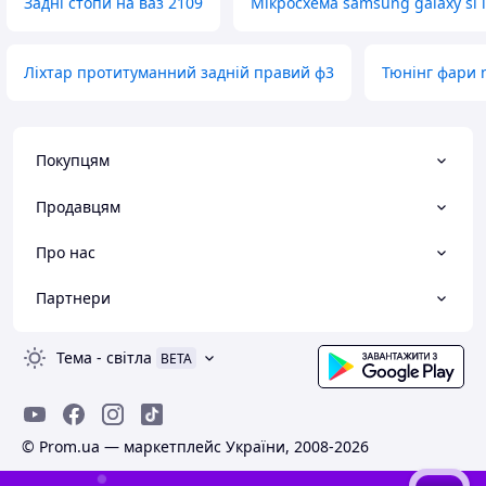
Задні стопи на ваз 2109
Мікросхема samsung galaxy sl i
Ліхтар протитуманний задній правий ф3
Тюнінг фари n
Покупцям
Продавцям
Про нас
Партнери
Тема
-
світла
BETA
© Prom.ua — маркетплейс України, 2008-2026