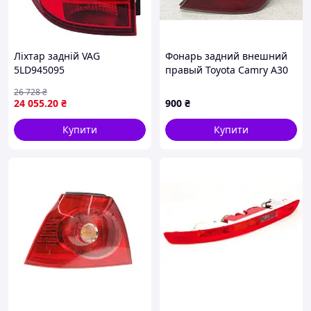
Лiхтар задній VAG
Фонарь задний внешний
5LD945095
правый Toyota Camry A30
2.4 БЕНЗИН 2AZFE 2001 (б/
26 728
₴
у)
24 055
.20
₴
900
₴
Купити
Купити