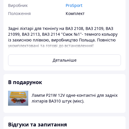
Виробник
ProSport
Положення
Комплект
Задні ліхтарі для тюнінгу на ВАЗ 2108, ВАЗ 2109, ВАЗ
21099, ВАЗ 2113, ВАЗ 2114 "Смок №1"- темного кольору
із захисною плівкою, виробництво Польща.
Повністю
укомплектовані та готові до встановлення!
.
Наша компанія розробила розкішну оптичну версію
Детальніше
задніх ліхтарів для сучасних вазівських автомобілів.
Інші моделі задніх ліхтарів на ВАЗ 2108/09/13/14/99
дивіться тут
Детальніше:
https://anarion.uaprom.net/g11829570-zadnie-fonari-vaz
В подарунок
Лампи P21W 12V одне-контактні для задніх
ліхтарів ВАЗ10 штук (мікс).
Відгуки та запитання