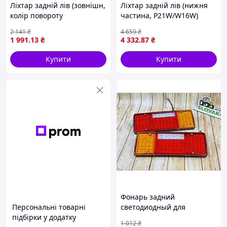
Ліхтар задній лів (зовнішн,
Ліхтар задній лів (нижня
колір повороту
частина, P21W/W16W)
помаранчевий, колір скла
AUDI Q5 -01.17
2 141
₴
4 659
₴
червон) VW GOLF V Хетчбек
714021790701 (Magneti
1 991
.13
₴
4 332
.87
₴
10.03-02.09 TYC 11-0400-01-
Marelli)
2
Купити
Купити
Фонарь задний
Персональні товарні
светодиодный для
підбірки у додатку
сельхозтехники тракторов
1 012
₴