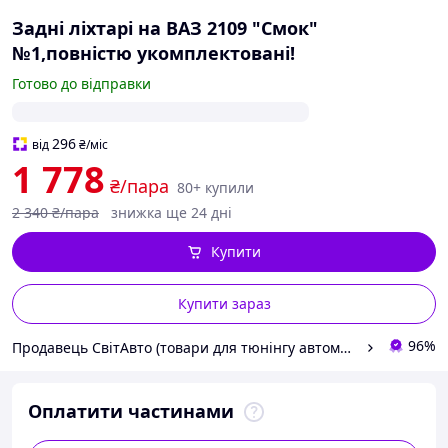
Задні ліхтарі на ВАЗ 2109 "Смок"
№1,повністю укомплектовані!
Готово до відправки
296
від
₴
/міс
1 778
₴/пара
80+ купили
2 340
₴/пара
знижка ще 24 дні
Купити
Купити зараз
96%
Продавець СвітАвто (товари для тюнінгу автомобілів ВАЗ)
Оплатити частинами