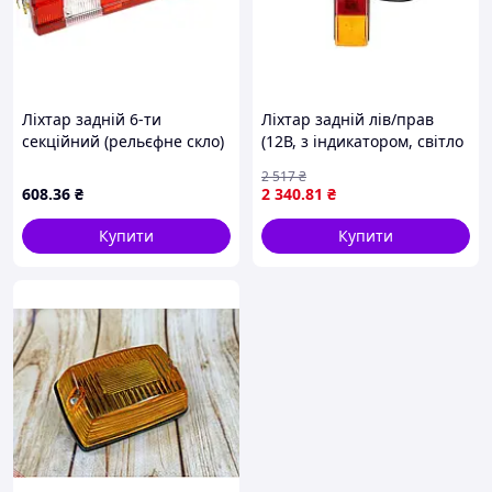
Ліхтар задній 6-ти
Ліхтар задній лів/прав
секційний (рельєфне скло)
(12В, з індикатором, світло
LED лівий (під провід) 001
протитуманних фар, світло
2 517
₴
520 62 70 (L)
заднього ходу, із стоп-
608
.36
₴
2 340
.81
₴
сигналом, паркувальні
вогні)
Купити
Купити