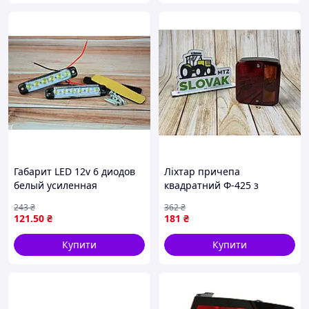
Габарит LED 12v 6 диодов
Ліхтар причепа
белый усиленная
квадратний Ф-425 з
влагозащита для
підсвіткою для безпеки на
243
₴
362
₴
автомобилей и техники
дорозі
121
.50
₴
181
₴
освещение дороги
багатофункціональний
Купити
Купити