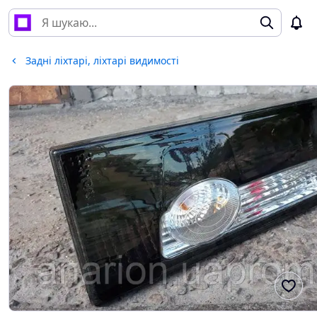
Задні ліхтарі, ліхтарі видимості