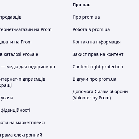
Про нас
 продавців
Про prom.ua
тернет-магазин
на Prom
Робота в prom.ua
авати на Prom
Контактна інформація
 каталозі ProSale
Захист прав на контент
 — медіа для підприємців
Content right protection
інтернет-підприємців
Відгуки про prom.ua
Кращі
Допомога Силам оборони
тувача
(Volonter by Prom)
нфіденційності
оти на маркетплейсі
ограма електронний