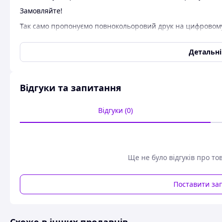
Замовляйте!
Так само пропонуємо повнокольоровий друк на цифровому 
Зв'язатися з нами можна за контактними телефонами, а 
Детальн
Замовлення приймаються:
e-mail: mayolika@ukr.net
Наш офіційний сайт: mayolika.com;
Відгуки та запитання
Viber: +380676724997;
Відгуки (0)
Telegram: +380676724997.
Ще не було відгуків про то
Поставити за