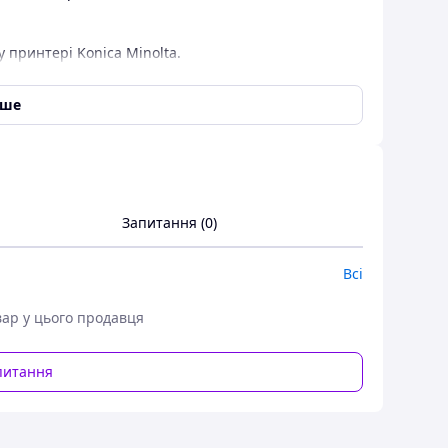
принтері Konica Minolta.
так само написавши нам на електронну пошту
іше
Запитання (0)
Всі
вар у цього продавця
питання