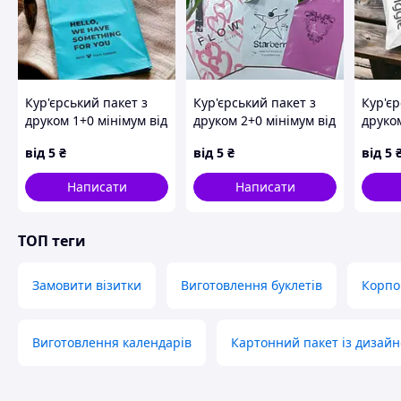
Кур'єрський пакет з
Кур'єрський пакет з
Кур'єр
друком 1+0 мінімум від
друком 2+0 мінімум від
друком
500шт
500шт
500шт
від
5
₴
від
5
₴
від
5
Написати
Написати
ТОП теги
Замовити візитки
Виготовлення буклетів
Корпо
Виготовлення календарів
Картонний пакет із дизай