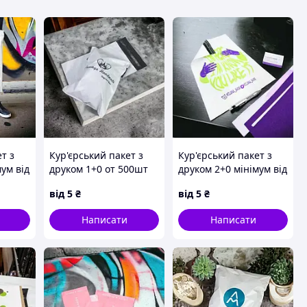
т з
Кур'єрський пакет з
Кур'єрський пакет з
ум від
друком 1+0 от 500шт
друком 2+0 мінімум від
500шт
від
5
₴
від
5
₴
Написати
Написати