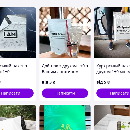
ський пакет з
Дой-пак з друком 1+0 з
Кур'єрський паке
м 1+0
Вашим логотипом
друком 1+0 мінім
500шт
₴
від
3
₴
від
5
₴
Написати
Написати
Написати