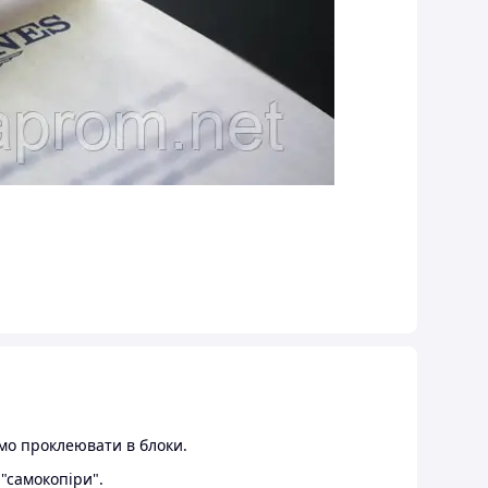
емо проклеювати в блоки.
 "самокопіри".