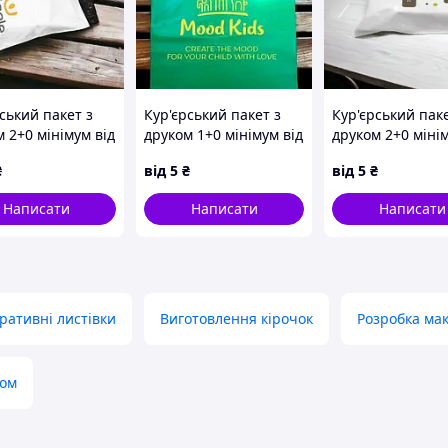
ський пакет з
Кур'єрський пакет з
Кур'єрський паке
 2+0 мінімум від
друком 1+0 мінімум від
друком 2+0 мінім
500шт
500шт
₴
від
5
₴
від
5
₴
Написати
Написати
Написати
ративні листівки
Виготовлення кірочок
Розробка ма
ном