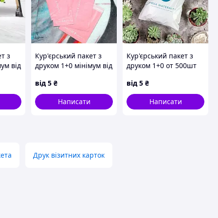
т з
Кур'єрський пакет з
Кур'єрський пакет з
ум від
друком 1+0 мінімум від
друком 1+0 от 500шт
500шт
від
5
₴
від
5
₴
Написати
Написати
кета
Друк візитних карток