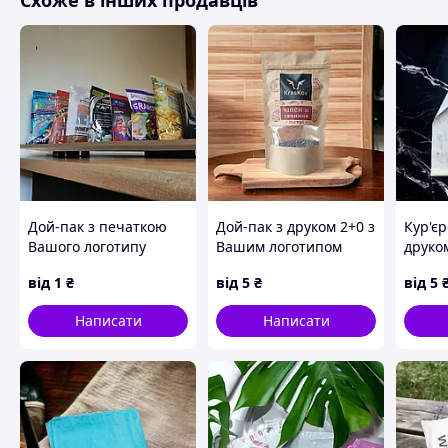
Схоже в інших продавців
Дой-пак з печаткою
Дой-пак з друком 2+0 з
Кур'єр
Вашого логотипу
Вашим логотипом
друко
від
1
₴
від
5
₴
від
5
Написати
Написати