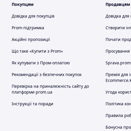
Покупцям
Продавцям
Довідка для покупців
Довідка для
Prom-підтримка
Створити ін
Акційні пропозиції
Почати прод
Що таке «Купити з Prom»
Просування в
Як купувати з Пром-оплатою
Sprava.prom
Рекомендації з безпечних покупок
Премія для 
Ecommerce.
Перевірка на приналежність сайту до
платформи prom.ua
Угода корис
Інструкції та поради
Політика ко
Правила роб
Бонусна пр