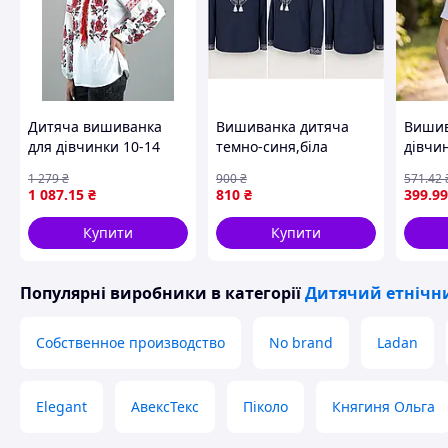
Дитяча вишиванка
Вишиванка дитяча
Вишив
для дівчинки 10-14
темно-синя,біла
дівчи
років біла з червоною
мапшинна
зріст 
1 279
₴
900
₴
571
.42
вишивкою (Q6198).
вишивка,довгий
Дитяч
1 087
.15
₴
810
₴
399
.99
рукав.
вишив
футбо
Купити
Купити
Популярні виробники
в категорії
Дитячий етнічн
Собственное производство
No brand
Ladan
Elegant
АвексТекс
Піколо
Княгиня Ольга