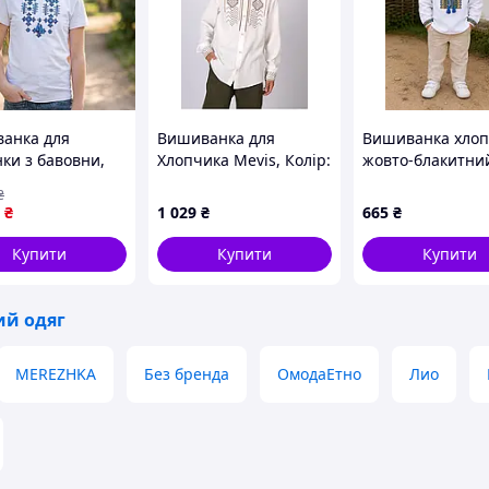
анка для
Вишиванка для
Вишиванка хло
нки з бавовни,
Хлопчика Mevis, Колір:
жовто-блакитни
92-158см /
молочний
орнамент дл рук
₴
а футболка з
поплін р.98-122 
₴
1 029
₴
665
₴
кою / Вишита
лка для дівчинки
Купити
Купити
Купити
ий одяг
MEREZHKA
Без бренда
ОмодаЕтно
Лио