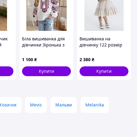
пчик
Біла вишиванка для
Вишиванка на
й
дівчинки Зіронька з
дівчинку 122 розмір
рожевою вишивкою
2026
1 100
₴
2 380
₴
Купити
Купити
Козачок
Mevis
Мальви
Melanika