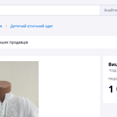
Знайти
тя
Дитячий етнічний одяг
інших продавців
Виш
Код:
Недо
1