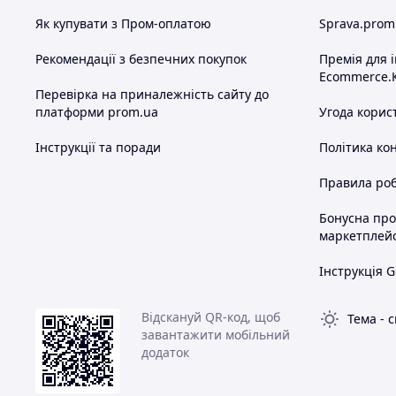
Як купувати з Пром-оплатою
Sprava.prom
Рекомендації з безпечних покупок
Премія для 
Ecommerce.
Перевірка на приналежність сайту до
платформи prom.ua
Угода корис
Інструкції та поради
Політика ко
Правила роб
Бонусна пр
маркетплей
Інструкція G
Відскануй QR-код, щоб
Тема
-
с
завантажити мобільний
додаток