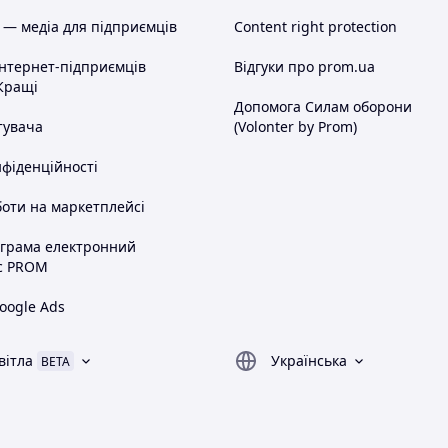
 — медіа для підприємців
Content right protection
інтернет-підприємців
Відгуки про prom.ua
Кращі
Допомога Силам оборони
тувача
(Volonter by Prom)
нфіденційності
оти на маркетплейсі
ограма електронний
с PROM
oogle Ads
вітла
Українська
BETA