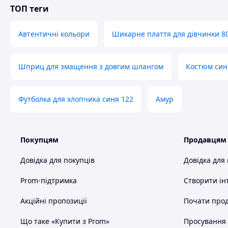
ТОП теги
Автентичні кольори
Шикарне плаття для дівчинки 8
Шприц для змащення з довгим шлангом
Костюм син
Футболка для хлопчика синя 122
Амур
Покупцям
Продавцям
Довідка для покупців
Довідка для
Prom-підтримка
Створити ін
Акційні пропозиції
Почати прод
Що таке «Купити з Prom»
Просування в