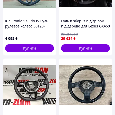
Kia Stonic 17- Rio IV Руль
Руль в зборі з підігрівом
рулевое колесо 56120-
під дерево для Lexus GX460
H8000
2009-2023 стильний
38 524
.20
₴
аксесуар для авто.
4 095
₴
29 634
₴
Купити
Купити