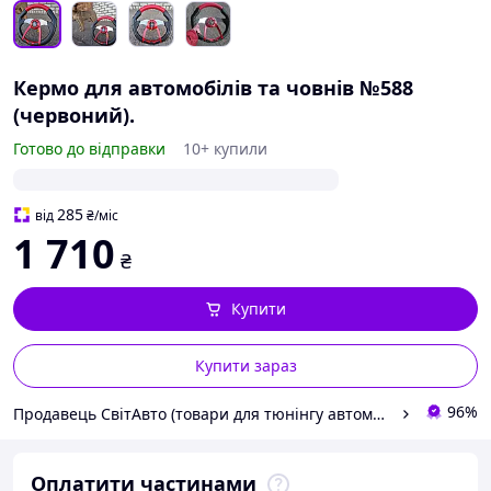
Кермо для автомобілів та човнів №588
(червоний).
Готово до відправки
10+ купили
285
від
₴
/міс
1 710
₴
Купити
Купити зараз
96%
Продавець СвітАвто (товари для тюнінгу автомобілів ВАЗ)
Оплатити частинами