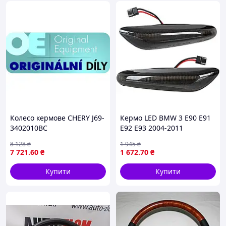
Колесо кермове CHERY J69-
Кермо LED BMW 3 E90 E91
3402010BC
E92 E93 2004-2011
8 128
₴
1 945
₴
7 721
.60
₴
1 672
.70
₴
Купити
Купити