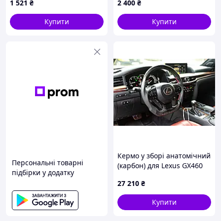
1 521
₴
2 400
₴
Купити
Купити
Кермо у зборі анатомічний
Персональні товарні
(карбон) для Lexus GX460
підбірки у додатку
2009-2023 рр
27 210
₴
Купити