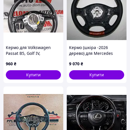
Кермо для Volkswagen
Кермо (шкіра -2026
Passat B5, Golf IV,
дерево) для Mercedes
1J0419091AE
Viano 2004-2014 рр
960
₴
9 070
₴
Купити
Купити