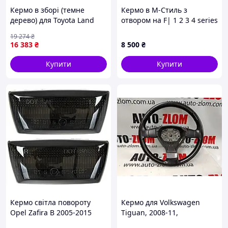
Кермо в зборі (темне
Кермо в M-Стиль з
дерево) для Toyota Land
отвором на F| 1 2 3 4 series
Cruiser 200 2007-2021 рр
X1 X2 X3 X4 X5 X6 з круїзом
19 274
₴
та пелюстками
16 383
₴
8 500
₴
Купити
Купити
Кермо світла повороту
Кермо для Volkswagen
Opel Zafira B 2005-2015
Tiguan, 2008-11,
1T0419091AB