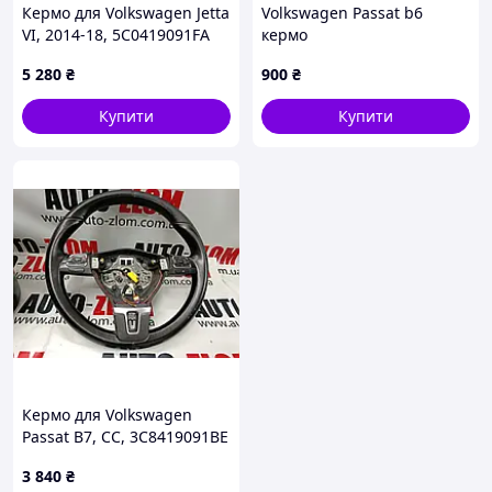
Кермо для Volkswagen Jetta
Volkswagen Passat b6
VI, 2014-18, 5C0419091FA
кермо
5 280
₴
900
₴
Купити
Купити
Кермо для Volkswagen
Passat B7, CC, 3C8419091BE
3 840
₴