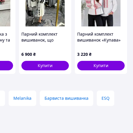
а з
Парний комплект
Парний комплект
ну та
вишиванок, що
вишиванок «Купава»
складається з жіночої
р. XL
сукні міді та чоловічої
6 900
₴
3 220
₴
сорочки
Купити
Купити
а
Melanika
Барвиста вишиванка
ESQ