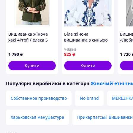
Вишиванка жіноча
Біла жіноча
Вишив
хакі 4Profi Лелека S
вишиванка з синьою
«Люби
861H3B873
вишивкою, вільний
1 325
₴
крій, розмір XXL
1 790
₴
825
₴
1 720
Купити
Купити
Популярні виробники
в категорії
Жіночий етнічни
Собственное производство
No brand
MEREZHK
Харьковская мануфактура
Прикарпатські Вишиванки