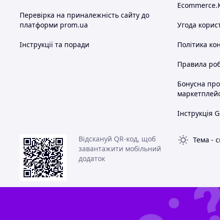
Ecommerce.
Перевірка на приналежність сайту до
платформи prom.ua
Угода корис
Інструкції та поради
Політика ко
Правила роб
Бонусна пр
маркетплей
Інструкція G
Відскануй QR-код, щоб
Тема
-
с
завантажити мобільний
додаток