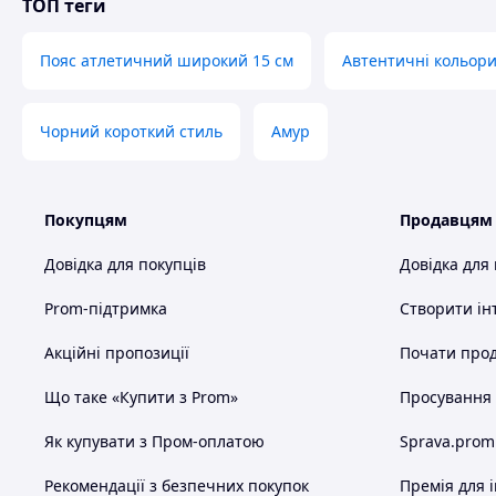
ТОП теги
Пояс атлетичний широкий 15 см
Автентичні кольор
Чорний короткий стиль
Амур
Покупцям
Продавцям
Довідка для покупців
Довідка для
Prom-підтримка
Створити ін
Акційні пропозиції
Почати прод
Що таке «Купити з Prom»
Просування в
Як купувати з Пром-оплатою
Sprava.prom
Рекомендації з безпечних покупок
Премія для 