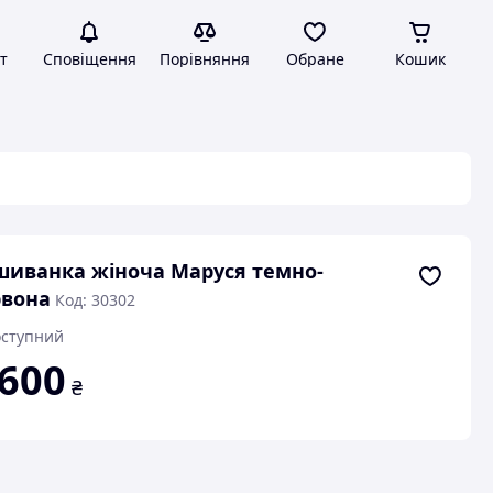
т
Сповіщення
Порівняння
Обране
Кошик
иванка жіноча Маруся темно-
рвона
Код: 30302
ступний
 600
₴