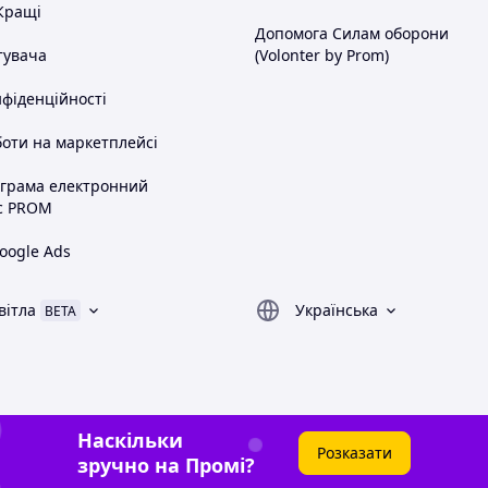
Кращі
Допомога Силам оборони
тувача
(Volonter by Prom)
нфіденційності
оти на маркетплейсі
ограма електронний
с PROM
oogle Ads
вітла
Українська
BETA
Наскільки
Розказати
зручно на Промі?