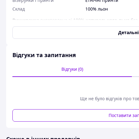
Візерунки і принти
Етнічні принти
Склад
100% льон
Вишиванка
виготовлена зі 100%
натурального льна
без 
ексклюзивним товаром для продажу, так не виробляються м
ексклюзивом. Наші вишивки продаються
від виробника
Детальн
.
роздріб.
Відгуки та запитання
Вишиванка виготовлена із 100% натурального льону без 
являються екслюзивним товаром для продажу оскільки не 
Відгуки (0)
вироби у своєму роду є ексклюзивом. Наші вишиванки про
як оптом, так і вроздріб.
Таблиця роз
Розмір
Довжин
Ще не було відгуків про то
42
70 см
Поставити за
44
70 см
46
70 см
48
70 см