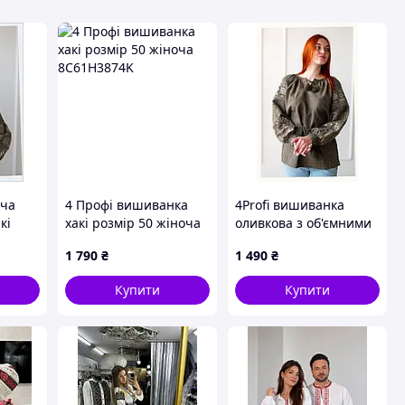
оча
4 Профі вишиванка
4Profi вишиванка
кі
хакі розмір 50 жіноча
оливкова з об'ємними
XL(48),
8C61H3874K
рукавами 2XL
1 790
₴
1 490
₴
H861CH3863
Купити
Купити