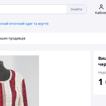
Знайти
Кабіне
очий етнічний одяг та взуття
інших продавців
Виш
че
Недо
1