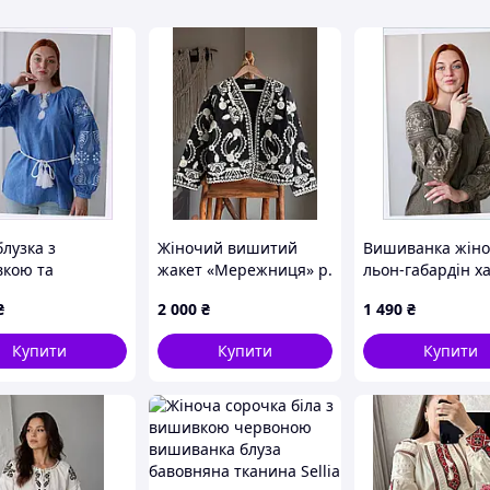
50 см
52 см
54 см
56 см
58 см
60 см
лузка з
Жіночий вишитий
Вишиванка жін
кою та
жакет «Мережниця» р.
льон-габардін ха
ами по боках 48
S
Святкова 4Profi 3
₴
2 000
₴
1 490
₴
1385EK9
861E3K864
Купити
Купити
Купити