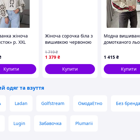
анка жіноча
Жіноча сорочка біла з
Модна вишиванк
сток» р. XXL
вишивкою червоною
домотканого льо
вишиванка блуза
вишивкою
1 719
₴
бавовняна тканина
₴
1 379
₴
1 415
₴
Sellia
Купити
Купити
Купити
й одяг та взуття
A
Ladan
Golfstream
ОмодаЕтно
Без бренд
Lugin
Забавочка
Plumarii