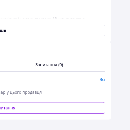
домішок і штучних ниток. Ці вишиванки є
асово по всій Україні. Наші вироби є свого роду
іше
 Тому торгівлю відбувається як гуртом, так і в
жодних домішок і штучних ниток. Дані вишиванки
виготовляються масово по всій Україні, тому наші
Запитання (0)
даються від виробника. Тому торгівля відбувається
Всі
мірів
а
Ширина
вар у цього продавця
42 см
питання
44 см
46 см
48 см